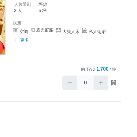
人數限制
坪數
2 人
5 坪
設施
遮光窗簾
空調
大雙人床
私人衛浴
更多
1,700
約
TWD
/ 晚
間