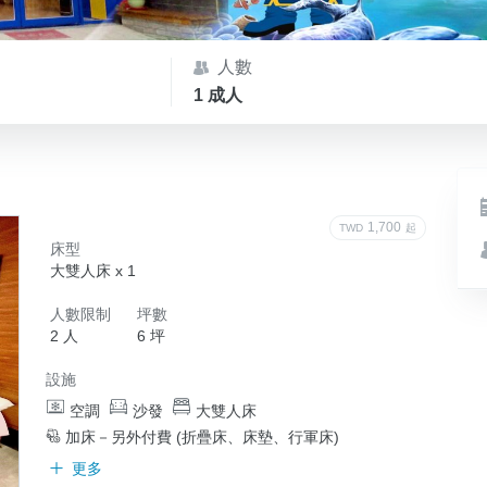
人數
1 成人
1,700
TWD
起
床型
大雙人床 x 1
人數限制
坪數
2 人
6 坪
設施
空調
沙發
大雙人床
加床－另外付費 (折疊床、床墊、行軍床)
更多