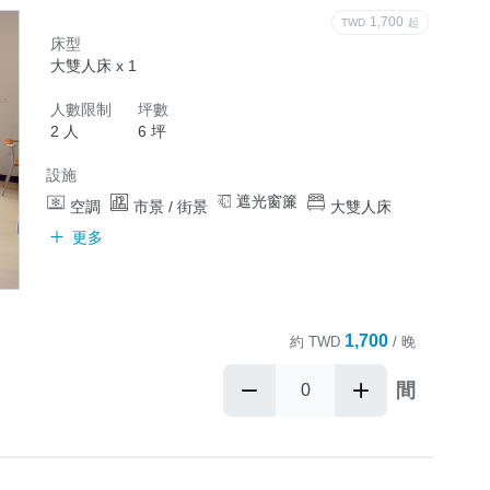
1,700
TWD
起
床型
大雙人床 x 1
人數限制
坪數
2 人
6 坪
設施
遮光窗簾
空調
市景 / 街景
大雙人床
更多
1,700
約
TWD
/ 晚
間