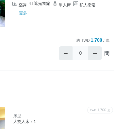
遮光窗簾
空調
單人床
私人衛浴
更多
1,700
約
TWD
/ 晚
間
1,700
TWD
起
床型
大雙人床 x 1