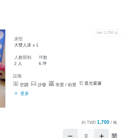
1,700
TWD
起
床型
大雙人床 x 1
人數限制
坪數
2 人
6 坪
設施
遮光窗簾
空調
沙發
市景 / 街景
更多
1,700
約
TWD
/ 晚
間