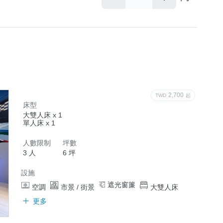
2,700
TWD
起
床型
大雙人床 x 1
單人床 x 1
人數限制
坪數
3 人
6 坪
設施
遮光窗簾
空調
市景 / 街景
大雙人床
更多