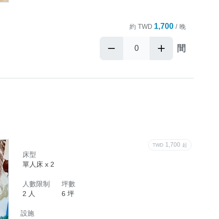
1,700
約
TWD
/ 晚
間
1,700
TWD
起
床型
單人床 x 2
人數限制
坪數
2 人
6 坪
設施