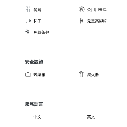
▪️園區規劃有烹飪用餐區，並提供食材冰箱、卡式爐、
✅營業時間：依店家為主。

取消政策
務。可自備瓦斯罐，或向園區購買。

✅ 免費票卷或無支付房款入住之訂單無贈送。

餐廳
公用用餐區
▪️因山區入夜後氣候易起大霧，且部份路段為單向會車
🔹【金哪吒-新竹縣橫山鄉內灣村中山街二段】

影響駕駛安全，故最晚入住時間為：19:00 (若延遲抵達
杯子
兒童高腳椅
▪️配合環保署政策，自2025/1/1起，不再提供一次性備品：
▪️兩人入住，請選擇本專案。

免費茶包
刮鬍刀 /拖鞋...等。
▪️房價含隔日兩份早餐，並加贈入住當日滷肉飯、甜飲
不含晚餐，可自帶喜好的食材，或向園區加購火鍋套組。
▪️園區規劃有烹飪用餐區，並提供食材冰箱、卡式爐、
取消政策
務。可自備瓦斯罐，或向園區購買。

安全設施
▪️因山區入夜後氣候易起大霧，且部份路段為單向會車
影響駕駛安全，故最晚入住時間為：19:00 (若延遲抵達
醫藥箱
滅火器
▪️配合環保署政策，自2025/1/1起，不再提供一次性備品：
刮鬍刀 /拖鞋...等。
取消政策
服務語言
中文
英文