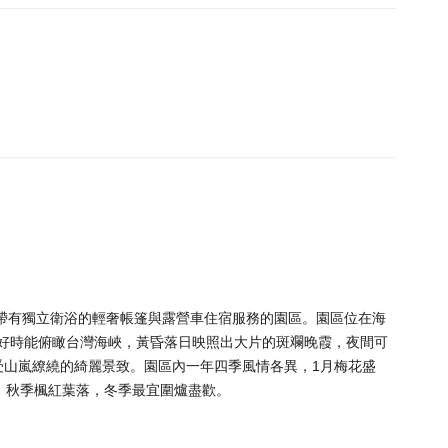
K處，提供帶有獨立衛浴的輕奢帳篷與露營車住宿服務的園區。園區位在海
天氣好時能俯瞰台灣海峽，黃昏落日映照出大片的斑斕晚霞，夜間可
受山嵐繚繞的綺麗景致。園區內一年四季風情各異，1月梅花盛