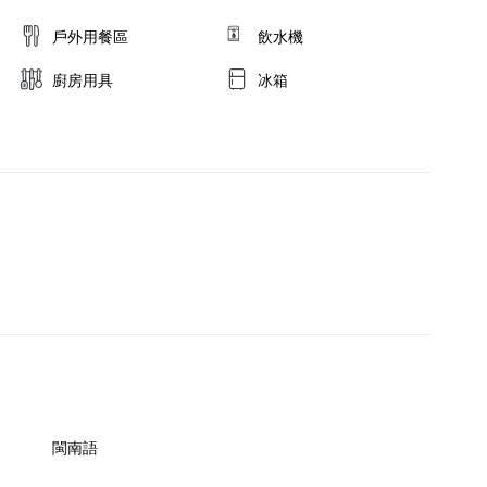
鍋、餐具借用服
戶外用餐區
飲水機
沒有路燈，進而
，恕不接待)。

廚房用具
冰箱
牙刷 /牙膏 /
品自助吧。房價


鍋、餐具借用服
沒有路燈，進而
，恕不接待)。

牙刷 /牙膏 /
閩南語