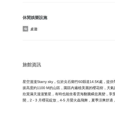
休閒娛樂設施
桌遊
旅館資訊
星空漫漫Starry sky，位於尖石鄉竹60縣道14.5
拔高度約1100 M的山區，園區內遍植美麗的櫻花樹，
欣賞滿天漫漫繁星，有時也能坐看雲海翻騰瞬息萬變，享