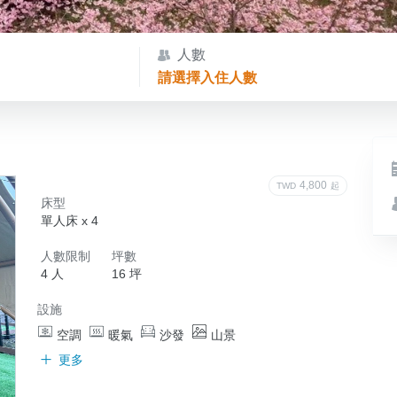
人數
請選擇入住人數
4,800
TWD
起
床型
單人床 x 4
人數限制
坪數
4 人
16 坪
設施
空調
暖氣
沙發
山景
更多