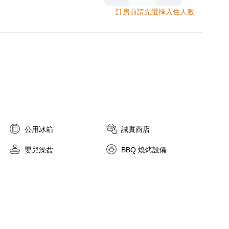
訂房前請先選擇入住人數
。

品自助吧。房價
公用冰箱
誠實商店


鍋、餐具借用服
嬰兒澡盆
BBQ 燒烤設備
沒有路燈，進而
，恕不接待)。

牙刷 /牙膏 /
品自助吧。房價

