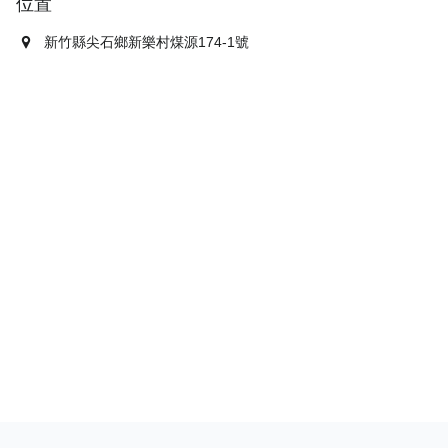
位置
新竹縣尖石鄉新樂村煤源174-1號