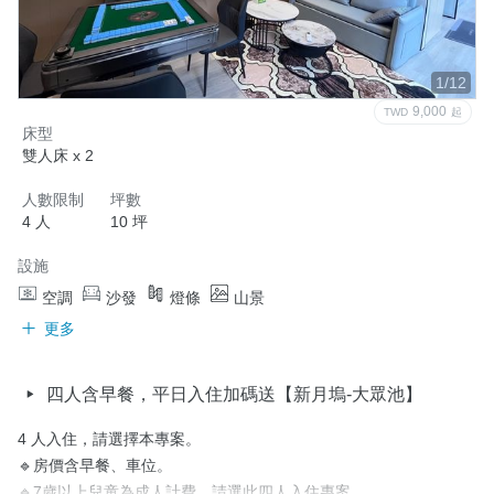
取消政策
1/12
9,000
TWD
起
床型
雙人床 x 2
人數限制
坪數
4 人
10 坪
設施
空調
沙發
燈條
山景
更多
四人含早餐，平日入住加碼送【新月塢-大眾池】
4 人入住，請選擇本專案。

🔹房價含早餐、車位。

🔹7歲以上兒童為成人計費，請選此四人入住專案。
