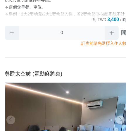
取消政策
⭐【新月塢溫泉會館】大眾池泡湯券⭐

🔹房價含早餐、車位。

✅依付費人數給予大眾池泡湯券數。

🔹舉例：2大2嬰幼兒/2大1嬰幼兒入住，若2嬰幼兒(0-6歲)系統不計
✅大眾池需著泳裝、泳帽方可入池，詳細規範依現場為主。

3,400
約
TWD
/ 晚
費，請選擇本專案。7歲以上兒童為成人計費，請選三人或四人入住
✅營業時間：每週五至一，10:00-19:00。

專案。

間
✅ 免費票卷或無支付房款入住之訂單無贈送。

🔹園區規劃有烹飪用餐區，並提供客用食材冰箱、瓦斯爐押金
🔹【新月塢-新竹縣尖石鄉160號】
$300(需自備瓦斯罐)、鍋、餐具免費借用服務。

訂房前請先選擇入住人數
🔹為響應環保，園區不提供一次性備品(牙刷、牙膏、浴帽、紙拖
取消政策
鞋、刮鬍刀等)，提供：小毛巾、沐浴乳、洗髮精、矮凳。

🔹寵物友善房型，如入住寵物，需加購入住費用。

尊爵太空艙 (電動麻將桌)
‼️平日入住加碼送‼️

平日定義：(週日至週五，非連續假期入住)

⭐【新月塢溫泉會館】大眾池泡湯券⭐

✅依付費人數給予大眾池泡湯券數。

✅大眾池需著泳裝、泳帽方可入池，詳細規範依現場為主。

✅營業時間：每週五至一，10:00-19:00。

✅ 免費票卷或無支付房款入住之訂單無贈送。

🔹【新月塢-新竹縣尖石鄉160號】