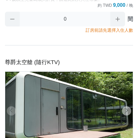
9,000
約
TWD
/ 晚
🔹園區規劃有烹飪用餐區，並提供客用食材冰箱、瓦斯爐押金$300
元(需自備瓦斯罐)、鍋、餐具免費借用服務。

間
🔹為響應環保，園區不提供一次性備品(牙刷、牙膏、浴帽、紙拖
鞋、刮鬍刀等)，提供：小毛巾、沐浴乳、洗髮精、矮凳。

訂房前請先選擇入住人數
🔹寵物友善房型，如入住寵物，需加購入住費用。

【園區房型補充說明】

🔹太空艙房型，恕不提供寵物入住，違反加收清潔費3000元。

尊爵太空艙 (隨行KTV)
🔹小木屋房型為寵物友善房型，如入住寵物，需加購入住費用。

🔹小木屋房型會依不同人數來計算房價。

‼️平日入住加碼送‼️

平日定義：(週日至週五，非連續假期入住)

⭐【新月塢溫泉會館】大眾池泡湯券⭐

✅依付費人數給予大眾池泡湯券數。

✅大眾池需著泳裝、泳帽方可入池，詳細規範依現場為主。

✅營業時間：每週五至一，10:00-19:00。

✅ 免費票卷或無支付房款入住之訂單無贈送。
