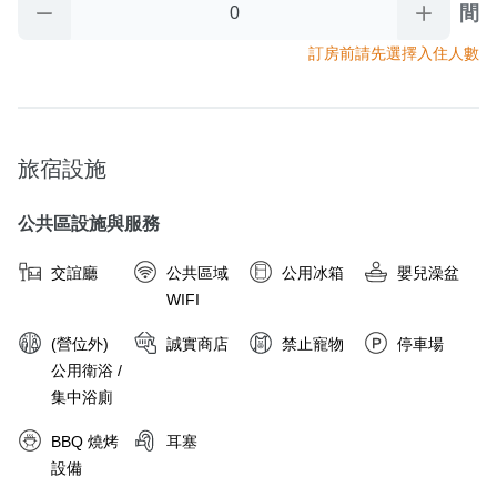
間
🔹為響應環保，園區不提供一次性備品(牙刷、牙膏、浴帽、紙拖
鞋、刮鬍刀等)，提供：小毛巾、沐浴乳、洗髮精、矮凳。

訂房前請先選擇入住人數
🔹寵物友善房型，如入住寵物，需加購入住費用。

【園區房型補充說明】

🔹太空艙房型，恕不提供寵物入住，違反加收清潔費3000元。

旅宿設施
🔹小木屋房型為寵物友善房型，如入住寵物，需加購入住費用。

🔹小木屋房型會依不同人數來計算房價。

公共區設施與服務
‼️平日入住加碼送‼️

交誼廳
公共區域
公用冰箱
嬰兒澡盆
平日定義：(週日至週五，非連續假期入住)

WIFI
⭐【新月塢溫泉會館】大眾池泡湯券⭐

✅依付費人數給予大眾池泡湯券數。

(營位外)
誠實商店
禁止寵物
停車場
✅大眾池需著泳裝、泳帽方可入池，詳細規範依現場為主。

公用衛浴 /
✅營業時間：每週五至一，10:00-19:00。

集中浴廁
✅ 免費票卷或無支付房款入住之訂單無贈送。

BBQ 燒烤
耳塞
🔹【新月塢-新竹縣尖石鄉160號】
設備