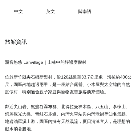
中文
英文
閩南語
旅館資訊
瀾音悠悠 Lanvillage｜山林中的靜謐度假村
位於新竹縣尖石鄉新樂村，沿120縣道至33.7公里處，海拔約400公
尺，園區占地超過兩甲，是一座結合露營、小木屋與太空艙的自然
度假村，特別適合親子家庭與寵物友善旅客前來體驗。
鄰近尖山岩、鴛鴦谷瀑布群、北得拉曼神木區、八五山、李棟山、
錦屏觀光大橋、青蛙石步道、內灣火車站與內灣老街等知名景點。
地處油羅溪上游，園區內擁有天然溪流，夏日清涼宜人，是理想的
戲水消暑勝地。