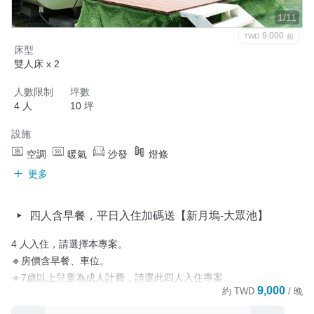
🔹【新月塢-新竹縣尖石鄉160號】
1/11
9,000
TWD
起
取消政策
床型
雙人床 x 2
人數限制
坪數
4 人
10 坪
設施
空調
暖氣
沙發
燈條
更多
四人含早餐，平日入住加碼送【新月塢-大眾池】
4 人入住，請選擇本專案。

🔹房價含早餐、車位。

🔹7歲以上兒童為成人計費，請選此四人入住專案。

9,000
約
TWD
/ 晚
🔹園區規劃有烹飪用餐區，並提供客用食材冰箱、瓦斯爐押金$300
元(需自備瓦斯罐)、鍋、餐具免費借用服務。
