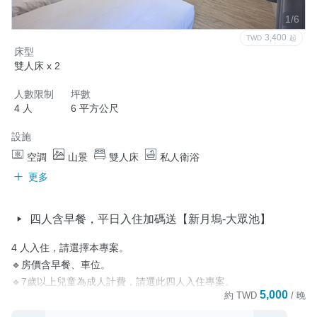
1/6
3,400
TWD
起
床型
雙人床 x 2
人數限制
坪數
4 人
6 平方公尺
設施
空調
山景
雙人床
私人衛浴
更多
四人含早餐，平日入住加碼送【新月塢-大眾池】
4 人入住，請選擇本專案。

🔹房價含早餐、車位。

🔹7歲以上兒童為成人計費，請選此四人入住專案。

5,000
約
TWD
/ 晚
🔹園區規劃有烹飪用餐區，並提供客用食材冰箱、瓦斯爐押金$300
元(需自備瓦斯罐)、鍋、餐具免費借用服務。
