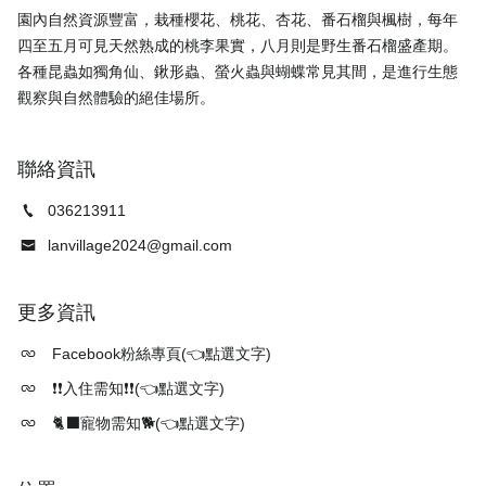
園內自然資源豐富，栽種櫻花、桃花、杏花、番石榴與楓樹，每年
四至五月可見天然熟成的桃李果實，八月則是野生番石榴盛產期。
各種昆蟲如獨角仙、鍬形蟲、螢火蟲與蝴蝶常見其間，是進行生態
聯絡資訊
036213911
lanvillage2024@gmail.com
更多資訊
Facebook粉絲專頁(👈點選文字)
❗❗入住需知❗❗(👈點選文字)
🐈‍⬛寵物需知🐕(👈點選文字)