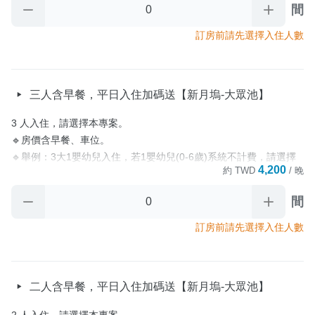
間
🔹為響應環保，園區不提供一次性備品(牙刷、牙膏、浴帽、紙拖
鞋、刮鬍刀等)，提供：小毛巾、沐浴乳、洗髮精、矮凳。

訂房前請先選擇入住人數
🔹寵物友善房型，如入住寵物，需加購入住費用。

【園區房型補充說明】

三人含早餐，平日入住加碼送【新月塢-大眾池】
🔹太空艙房型，恕不提供寵物入住，違反加收清潔費3000元。

🔹小木屋房型為寵物友善房型，如入住寵物，需加購入住費用。

3 人入住，請選擇本專案。

🔹小木屋房型會依不同人數來計算房價。

🔹房價含早餐、車位。

🔹舉例：3大1嬰幼兒入住，若1嬰幼兒(0-6歲)系統不計費，請選擇
‼️平日入住加碼送‼️

4,200
約
TWD
/ 晚
本專案。7歲以上兒童為成人計費，請選四人入住專案。

平日定義：(週日至週五，非連續假期入住)

🔹園區規劃有烹飪用餐區，並提供客用食材冰箱、瓦斯爐押金$300
間
⭐【新月塢溫泉會館】大眾池泡湯券⭐

元(需自備瓦斯罐)、鍋、餐具免費借用服務。

✅依付費人數給予大眾池泡湯券數。

🔹為響應環保，園區不提供一次性備品(牙刷、牙膏、浴帽、紙拖
訂房前請先選擇入住人數
✅大眾池需著泳裝、泳帽方可入池，詳細規範依現場為主。

鞋、刮鬍刀等)，提供：小毛巾、沐浴乳、洗髮精、矮凳。

✅營業時間：每週五至一，10:00-19:00。

🔹寵物友善房型，如入住寵物，需加購入住費用。

✅ 免費票卷或無支付房款入住之訂單無贈送。

🔹【新月塢-新竹縣尖石鄉160號】
二人含早餐，平日入住加碼送【新月塢-大眾池】
‼️平日入住加碼送‼️

平日定義：(週日至週五，非連續假期入住)

2 人入住，請選擇本專案。
