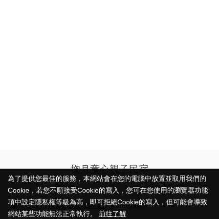
掬月童心親子民宿
為了提供您最佳的服務，本網站會在您的電腦中放置並取用我們的
為了提供您最佳的服務，本網站會在您的電腦中放置並取用我們的
Cookie，若您不願接受Cookie的寫入，您可在您使用的瀏覽器功能
Cookie，若您不願接受Cookie的寫入，您可在您使用的瀏覽器功能
項中設定隱私權等級為高，即可拒絕Cookie的寫入，但可能會導致
項中設定隱私權等級為高，即可拒絕Cookie的寫入，但可能會導致
268台灣宜蘭縣五結鄉三結二路33巷8號
網站某些功能無法正常執行。
網站某些功能無法正常執行。
前往了解
前往了解