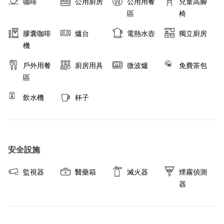
咖啡
公用廚房
公用用餐
兒童高腳
區
椅
膠囊咖啡
爐台
電熱水壺
獨立廚房
機
戶外用餐
廚房用具
微波爐
免費茶包
區
飲水機
杯子
安全設施
監視器
醫藥箱
滅火器
煙霧偵測
器