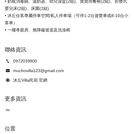
• 奶瓶消毒鍋、溫奶器、幼兒澡盆(2組)、寶寶用餐椅(2組)、折疊式
嬰兒床(2組)、床圍(2組)
• 沐丘住客專屬停車空間/私人停車場（可停1-2台遊覽車或8-10台小
客車）
聯絡資訊
0972039800
muchovilla123@gmail.com
沐丘Villa民宿 官網
更多資訊
位置