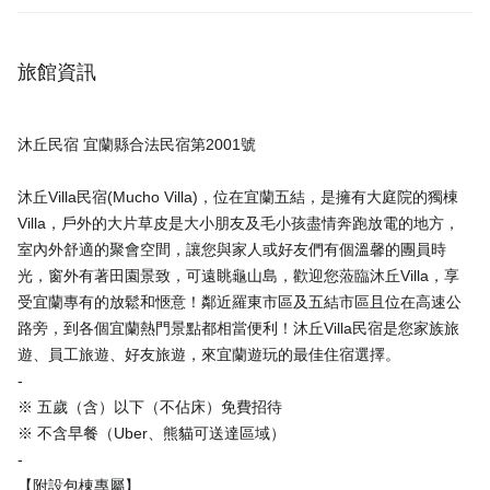
旅館資訊
沐丘民宿 宜蘭縣合法民宿第2001號
沐丘Villa民宿(Mucho Villa)，位在宜蘭五結，是擁有大庭院的獨棟
Villa，戶外的大片草皮是大小朋友及毛小孩盡情奔跑放電的地方，
室內外舒適的聚會空間，讓您與家人或好友們有個溫馨的團員時
光，窗外有著田園景致，可遠眺龜山島，歡迎您蒞臨沐丘Villa，享
受宜蘭專有的放鬆和愜意！鄰近羅東市區及五結市區且位在高速公
路旁，到各個宜蘭熱門景點都相當便利！沐丘Villa民宿是您家族旅
遊、員工旅遊、好友旅遊，來宜蘭遊玩的最佳住宿選擇。
-
※ 五歲（含）以下（不佔床）免費招待
※ 不含早餐（Uber、熊貓可送達區域）
-
【附設包棟專屬】