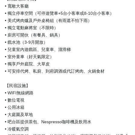
• 寬敞大客廳
• 獨立停車空間（可停遊覽車+5台小客車或8-10台小客車）
• 美式烤肉爐及戶外桌椅組（有雨遮不怕下雨）
• 獨立電動麻將室（不限時）
• 廚房可開伙（有餐具、鍋具）
• 戲水池（3-9月開放）
• 兒童室內遊戲區、兒童車、溜滑梯
• 室外童車（好天氣限定）
• 獨享戶外庭院、大草皮
• 可安排代烤、私廚、到府調酒或代訂烤肉、火鍋食材
【民宿設施】
• WIFI無線網路
• 數位電視
• 公用冰箱
• 大庭園及草地
• 吧台區提供茶包、Nespresso咖啡機及飲用水
• 冷暖氣空調