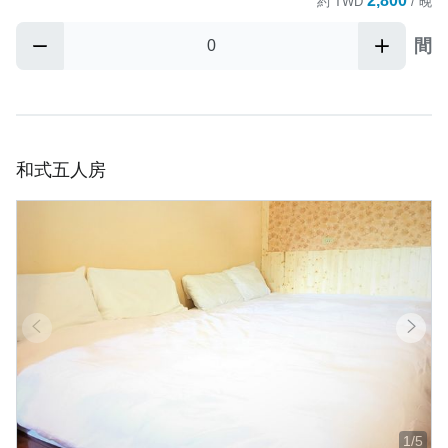
2,800
約
TWD
/ 晚
間
和式五人房
1/5