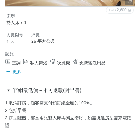
1/7
2,600
TWD
起
床型
雙人床 x 1
人數限制
坪數
4 人
25 平方公尺
設施
空調
私人衛浴
吹風機
免費盥洗用品
更多
官網最低價－不可退款(附早餐)
1.取消訂房，顧客需支付預訂總金額的100%。

2.包括早餐

3.房型隨機，都是兩張雙人床與獨立衛浴，如需挑選房型需來電確
認