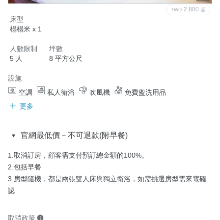
2,800
TWD
起
床型
榻榻米 x 1
人數限制
坪數
5 人
8 平方公尺
設施
空調
私人衛浴
吹風機
免費盥洗用品
更多
官網最低價－不可退款(附早餐)
1.取消訂房，顧客需支付預訂總金額的100%。

2.包括早餐

3.房型隨機，都是兩張雙人床與獨立衛浴，如需挑選房型需來電確
認
取消政策