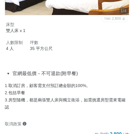
1/4
2,800
TWD
起
床型
雙人床 x 1
人數限制
坪數
4 人
35 平方公尺
官網最低價－不可退款(附早餐)
1.取消訂房，顧客需支付預訂總金額的100%。

2.包括早餐

3.房型隨機，都是兩張雙人床與獨立衛浴，如需挑選房型需來電確
認
取消政策