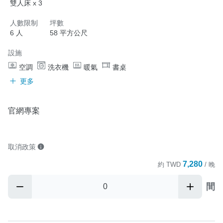
雙人床 x 3
人數限制
坪數
6 人
58 平方公尺
設施
空調
洗衣機
暖氣
書桌
更多
官網專案
取消政策
7,280
約
TWD
/ 晚
間