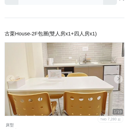
古栗House-2F包層(雙人房x1+四人房x1)
1/19
7,280
TWD
起
床型