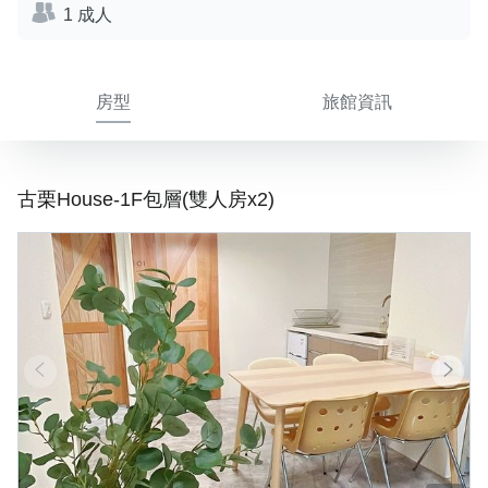
1 成人
房型
旅館資訊
古栗House-1F包層(雙人房x2)