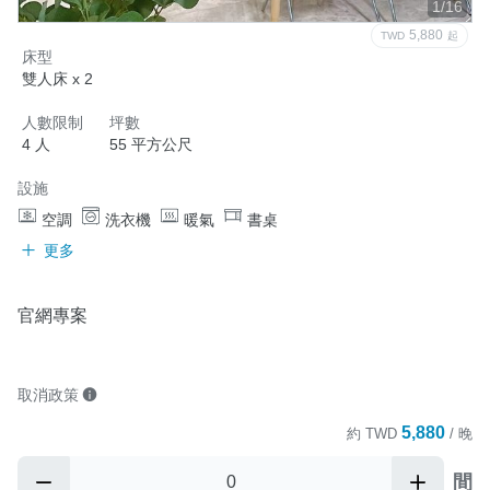
1/16
5,880
TWD
起
床型
雙人床 x 2
人數限制
坪數
4 人
55 平方公尺
設施
空調
洗衣機
暖氣
書桌
更多
官網專案
取消政策
5,880
約
TWD
/ 晚
間