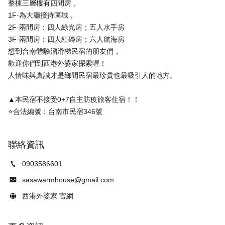
整棟三層樓有四間房，
1F-為大廳接待區域，
2F-兩間房：四人綠光房；五人水手房
3F-兩間房：四人紅磚房；六人航海房
想到台南體驗溜滑梯民宿的朋友們，
歡迎你們到西港外婆家探索喔！
人情味與真誠才是鄉間民宿最珍貴也最吸引人的地方。
▲本民宿不接受0+7自主防疫旅客住宿！！
聯絡資訊
0903586601
sasawarmhouse@gmail.com
西港外婆家 官網