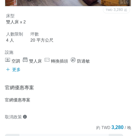
1/16
3,280
TWD
起
床型
雙人床 x 2
人數限制
坪數
4 人
20 平方公尺
設施
空調
雙人床
轉換插頭
防過敏
更多
官網優惠專案
官網優惠專案
取消政策
3,280
約
TWD
/ 晚