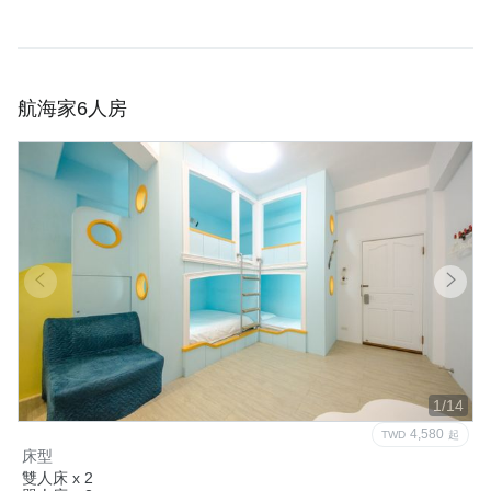
航海家6人房
1/14
4,580
TWD
起
床型
雙人床 x 2