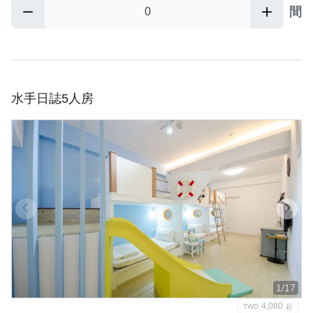
間
水手日誌5人房
1/17
4,080
TWD
起