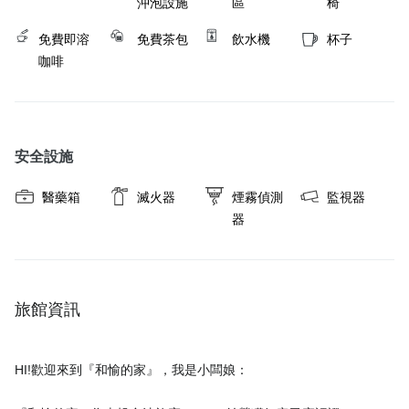
沖泡設施
區
椅
免費即溶
免費茶包
飲水機
杯子
咖啡
安全設施
醫藥箱
滅火器
煙霧偵測
監視器
器
旅館資訊
HI!歡迎來到『和愉的家』，我是小闆娘：