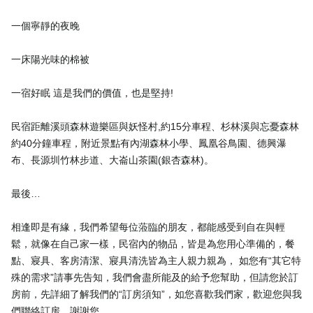
一個寧靜的夜晚
一床陽光味的棉被
一宿好眠 這是我們的價值，也是堅持!
民宿距離溪頭森林遊樂區與妖怪村,約15分車程、杉林溪與忘憂森林
約40分鐘車程，附近景點有內湖森林小學、鳳凰谷鳥園、德興瀑
布、長源圳竹林步道、大崙山茶園(銀杏森林)。
最後…
相逢即是有緣，我們希望每位蒞臨的朋友，都能感受到自在與輕
鬆，就像在自己家一樣，民宿內的物品，皆是為您用心準備的，餐
點、寢具、客房清潔、寢具清洗皆為主人親力親為， 如您有“其它特
殊的需求”請事先告知，我們會盡所能及的給予您幫助，但請您於訂
房前，先詳細了解我們的“訂房須知”，如您喜歡我們家，歡迎您與我