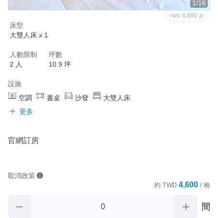
1/16
4,600
TWD
起
床型
大雙人床 x 1
人數限制
坪數
2 人
10.9 坪
設施
空調
書桌
沙發
大雙人床
更多
官網訂房
取消政策
4,600
約
TWD
/ 晚
間