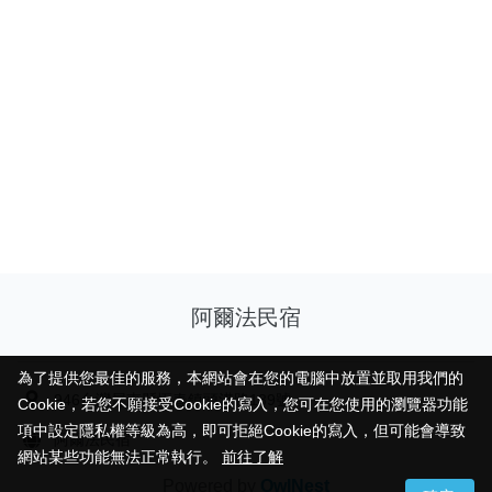
阿爾法民宿
為了提供您最佳的服務，本網站會在您的電腦中放置並取用我們的
為了提供您最佳的服務，本網站會在您的電腦中放置並取用我們的
946台灣屏東縣恆春鎮頭溝路189號
Cookie，若您不願接受Cookie的寫入，您可在您使用的瀏覽器功能
Cookie，若您不願接受Cookie的寫入，您可在您使用的瀏覽器功能
項中設定隱私權等級為高，即可拒絕Cookie的寫入，但可能會導致
項中設定隱私權等級為高，即可拒絕Cookie的寫入，但可能會導致
阿爾法民宿
網站某些功能無法正常執行。
網站某些功能無法正常執行。
前往了解
前往了解
Powered by
OwlNest