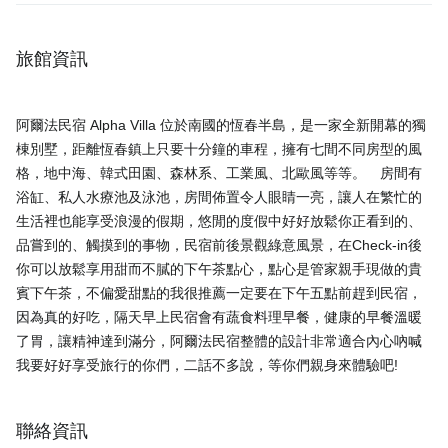
旅館資訊
阿爾法民宿 Alpha Villa 位於南國的恆春半島，是一家全新開幕的獨
棟別墅，距離恆春鎮上只要十分鐘的車程，擁有七間不同房型的風
格，地中海、韓式田園、森林系、工業風、北歐風等等。 房間有
浴缸、私人水療池及泳池，房間佈置令人眼睛一亮，讓人在繁忙的
生活裡也能享受浪漫的假期，悠閒的度假中好好放鬆你正看到的、
品嘗到的、觸摸到的事物，民宿前後景觀綠意風景，在Check-in後
你可以放鬆享用甜而不膩的下午茶點心，點心是管家親手現做的貴
賓下午茶，不偏愛甜點的我很推薦一定要在下午五點前趕到民宿，
因為真的好吃，隔天早上民宿會有蔬食料理早餐，健康的早餐溫暖
了胃，讓精神達到滿分，阿爾法民宿整體的設計非常適合內心吶喊
聯絡資訊