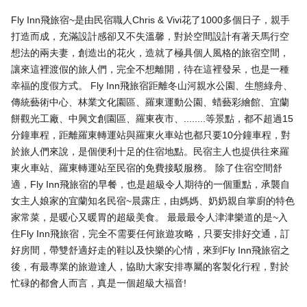
Fly Inn飛旅宿~是由民宿職人Chris & Vivi花了1000多個日子，親手
打造而成，充滿設計感卻又不失溫馨，對於空間設計有著天馬行空
想法的兩夫妻，創造出的花火，造就了極具個人風格的旅宿空間，
讓來這裡渡假的旅人們，完全不想離開，待在這裡發呆，也是一種
幸福的度假方式。 Fly Inn飛旅宿距離冬山河親水公園、生態綠舟、
傳統藝術中心、林業文化園區、羅東運動公園、蜡藝彩繪館、宜蘭
餅觀光工廠、中興文創園區、羅東夜市、........等景點，都不超過15
分鐘車程，距離羅東轉運站與羅東火車站也都只要10分鐘車程，對
於旅人們來說，是個便利十足的住宿地點。民宿主人也提供往來羅
東火車站、羅東轉運站至民宿的免費接駁服務。 除了住宿空間舒
適，Fly Inn飛旅宿的早餐，也是超級令人期待的一個重點，承襲自
女主人娘家的宜蘭知名民宿~晨露庄，由媽媽、奶奶親自掌廚的特色
家常菜，是暖心又暖胃的超級美食。 最最最令人津津樂道的是~入
住Fly Inn飛旅宿，完全不需要任何旅遊攻略，只要安排好交通，訂
好房間，帶雙舒適好走的鞋以及快樂的心情，來到Fly Inn飛旅宿之
後，有最專業的旅遊達人，協助大家安排專屬的客製化行程，對於
忙碌的都會人而言，真是一個超級大福音!