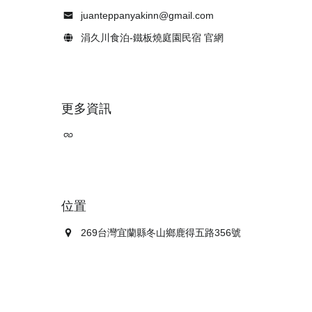
juanteppanyakinn@gmail.com
涓久川食泊-鐵板燒庭園民宿 官網
更多資訊
位置
269台灣宜蘭縣冬山鄉鹿得五路356號