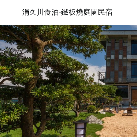
涓久川食泊-鐵板燒庭園民宿