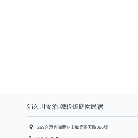
涓久川食泊-鐵板燒庭園民宿
269台灣宜蘭縣冬山鄉鹿得五路356號