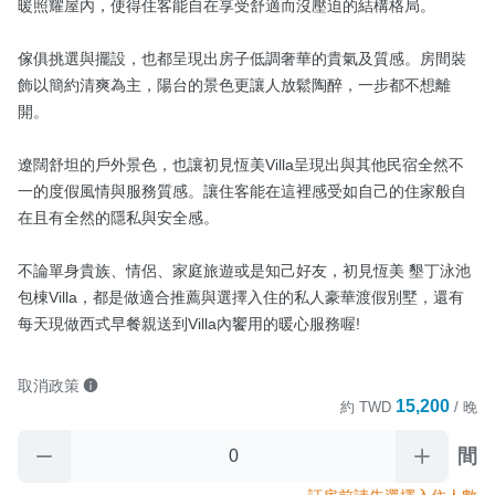
暖照耀屋內，使得住客能自在享受舒適而沒壓迫的結構格局。

傢俱挑選與擺設，也都呈現出房子低調奢華的貴氣及質感。房間裝
飾以簡約清爽為主，陽台的景色更讓人放鬆陶醉，一步都不想離
開。

遼闊舒坦的戶外景色，也讓初見恆美Villa呈現出與其他民宿全然不
一的度假風情與服務質感。讓住客能在這裡感受如自己的住家般自
在且有全然的隱私與安全感。

不論單身貴族、情侶、家庭旅遊或是知己好友，初見恆美 墾丁泳池
包棟Villa，都是做適合推薦與選擇入住的私人豪華渡假別墅，還有
每天現做西式早餐親送到Villa內饗用的暖心服務喔!
取消政策
15,200
約
TWD
/ 晚
間