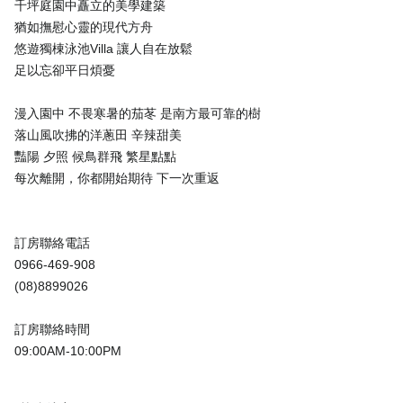
千坪庭園中矗立的美學建築
猶如撫慰心靈的現代方舟
悠遊獨棟泳池Villa 讓人自在放鬆
足以忘卻平日煩憂
漫入園中 不畏寒暑的茄苳 是南方最可靠的樹
落山風吹拂的洋蔥田 辛辣甜美
豔陽 夕照 候鳥群飛 繁星點點
每次離開，你都開始期待 下一次重返
訂房聯絡電話
0966-469-908
(08)8899026
訂房聯絡時間