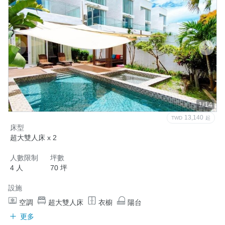
1/14
13,140
TWD
起
床型
超大雙人床 x 2
人數限制
坪數
4 人
70 坪
設施
空調
超大雙人床
衣櫥
陽台
更多