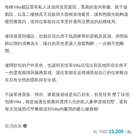
每棟Villa都設置有私人泳池與造景庭院，寬廣的室內客廳、親子遊
戲區，以及二樓挑高天花板與大面積落地窗景，讓和煦陽光能夠溫
暖照耀屋內，使得住客能自在享受舒適而沒壓迫的結構格局。

傢俱挑選與擺設，也都呈現出房子低調奢華的貴氣及質感。房間裝
飾以簡約清爽為主，陽台的景色更讓人放鬆陶醉，一步都不想離
開。

遼闊舒坦的戶外景色，也讓初見恆美Villa呈現出與其他民宿全然不
一的度假風情與服務質感。讓住客能在這裡感受如自己的住家般自
在且有全然的隱私與安全感。

不論單身貴族、情侶、家庭旅遊或是知己好友，初見恆美 墾丁泳池
包棟Villa，都是做適合推薦與選擇入住的私人豪華渡假別墅，還有
每天現做西式早餐親送到Villa內饗用的暖心服務喔!
取消政策
15,200
約
TWD
/ 晚