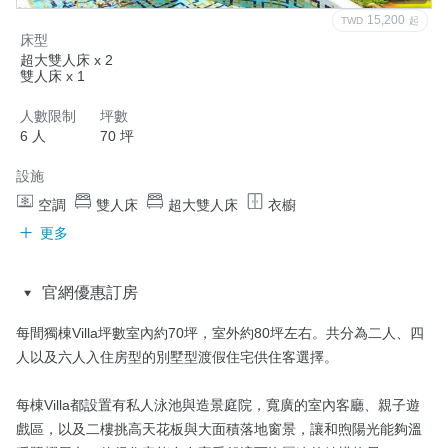
15,200
TWD
起
床型
超大雙人床 x 2
雙人床 x 1
人數限制
坪數
6 人
70 坪
設施
空調
雙人床
超大雙人床
衣櫥
更多
官網優惠訂房
每間獨棟Villa坪數室內約70坪，室外約80坪左右。共分為二人、四
人以及六人入住房型的別墅型渡假住宅供住客選擇。

每棟Villa都設置有私人泳池與造景庭院，寬廣的室內客廳、親子遊
戲區，以及二樓挑高天花板與大面積落地窗景，讓和煦陽光能夠溫