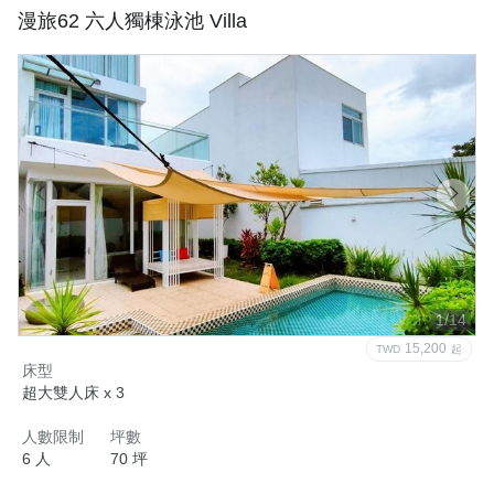
漫旅62 六人獨棟泳池 Villa
1/14
15,200
TWD
起
床型
超大雙人床 x 3
人數限制
坪數
6 人
70 坪