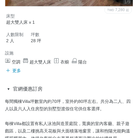
1/9
7,280
TWD
起
床型
超大雙人床 x 1
人數限制
坪數
2 人
28 坪
設施
空調
超大雙人床
衣櫥
陽台
更多
官網優惠訂房
每間獨棟Villa坪數室內約70坪，室外約80坪左右。共分為二人、四
人以及六人入住房型的別墅型渡假住宅供住客選擇。

每棟Villa都設置有私人泳池與造景庭院，寬廣的室內客廳、親子遊
戲區，以及二樓挑高天花板與大面積落地窗景，讓和煦陽光能夠溫