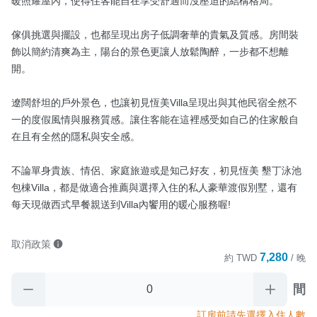
暖照耀屋內，使得住客能自在享受舒適而沒壓迫的結構格局。

傢俱挑選與擺設，也都呈現出房子低調奢華的貴氣及質感。房間裝
飾以簡約清爽為主，陽台的景色更讓人放鬆陶醉，一步都不想離
開。

遼闊舒坦的戶外景色，也讓初見恆美Villa呈現出與其他民宿全然不
一的度假風情與服務質感。讓住客能在這裡感受如自己的住家般自
在且有全然的隱私與安全感。

不論單身貴族、情侶、家庭旅遊或是知己好友，初見恆美 墾丁泳池
包棟Villa，都是做適合推薦與選擇入住的私人豪華渡假別墅，還有
每天現做西式早餐親送到Villa內饗用的暖心服務喔!
取消政策
7,280
約
TWD
/ 晚
間
訂房前請先選擇入住人數