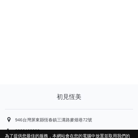
初見恆美
946台灣屏東縣恆春鎮三溝路麥畑巷72號
0966469908
為了提供您最佳的服務，本網站會在您的電腦中放置並取用我們的
為了提供您最佳的服務，本網站會在您的電腦中放置並取用我們的