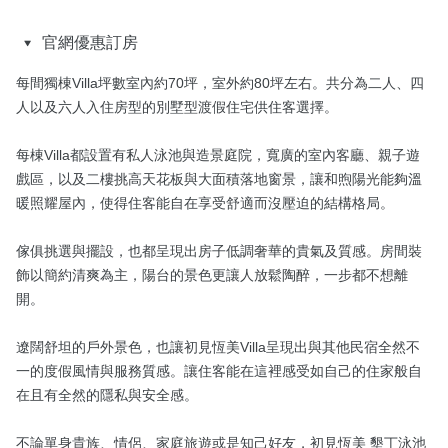
官網優惠訂房
每間獨棟Villa坪數室內約70坪，室外約80坪左右。共分為二人、四
人以及六人入住房型的別墅型渡假住宅供住客選擇。

每棟Villa都設置有私人泳池與造景庭院，寬廣的室內客廳、親子遊
戲區，以及二樓挑高天花板與大面積落地窗景，讓和煦陽光能夠溫
暖照耀屋內，使得住客能自在享受舒適而沒壓迫的結構格局。

傢俱挑選與擺設，也都呈現出房子低調奢華的貴氣及質感。房間裝
飾以簡約清爽為主，陽台的景色更讓人放鬆陶醉，一步都不想離
開。

遼闊舒坦的戶外景色，也讓初見恆美Villa呈現出與其他民宿全然不
一的度假風情與服務質感。讓住客能在這裡感受如自己的住家般自
在且有全然的隱私與安全感。

不論單身貴族、情侶、家庭旅遊或是知己好友，初見恆美 墾丁泳池