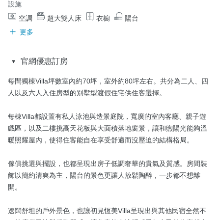
設施
空調
超大雙人床
衣櫥
陽台
更多
官網優惠訂房
每間獨棟Villa坪數室內約70坪，室外約80坪左右。共分為二人、四
人以及六人入住房型的別墅型渡假住宅供住客選擇。

每棟Villa都設置有私人泳池與造景庭院，寬廣的室內客廳、親子遊
戲區，以及二樓挑高天花板與大面積落地窗景，讓和煦陽光能夠溫
暖照耀屋內，使得住客能自在享受舒適而沒壓迫的結構格局。

傢俱挑選與擺設，也都呈現出房子低調奢華的貴氣及質感。房間裝
飾以簡約清爽為主，陽台的景色更讓人放鬆陶醉，一步都不想離
開。

遼闊舒坦的戶外景色，也讓初見恆美Villa呈現出與其他民宿全然不