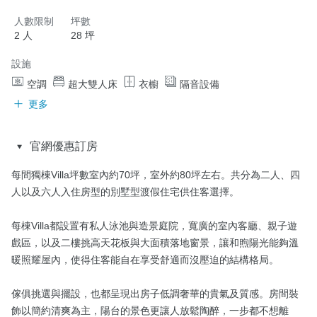
人數限制
坪數
2 人
28 坪
設施
空調
超大雙人床
衣櫥
隔音設備
更多
官網優惠訂房
每間獨棟Villa坪數室內約70坪，室外約80坪左右。共分為二人、四
人以及六人入住房型的別墅型渡假住宅供住客選擇。

每棟Villa都設置有私人泳池與造景庭院，寬廣的室內客廳、親子遊
戲區，以及二樓挑高天花板與大面積落地窗景，讓和煦陽光能夠溫
暖照耀屋內，使得住客能自在享受舒適而沒壓迫的結構格局。

傢俱挑選與擺設，也都呈現出房子低調奢華的貴氣及質感。房間裝
飾以簡約清爽為主，陽台的景色更讓人放鬆陶醉，一步都不想離