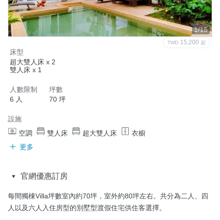
1/15
15,200
TWD
起
床型
超大雙人床 x 2
雙人床 x 1
人數限制
坪數
6 人
70 坪
設施
空調
雙人床
超大雙人床
衣櫥
更多
官網優惠訂房
每間獨棟Villa坪數室內約70坪，室外約80坪左右。共分為二人、四
人以及六人入住房型的別墅型渡假住宅供住客選擇。
