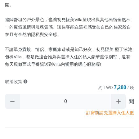
開。

遼闊舒坦的戶外景色，也讓初見恆美Villa呈現出與其他民宿全然不
一的度假風情與服務質感。讓住客能在這裡感受如自己的住家般自
在且有全然的隱私與安全感。

不論單身貴族、情侶、家庭旅遊或是知己好友，初見恆美 墾丁泳池
包棟Villa，都是做適合推薦與選擇入住的私人豪華渡假別墅，還有
每天現做西式早餐親送到Villa內饗用的暖心服務喔!
取消政策
7,280
約
TWD
/ 晚
間
訂房前請先選擇入住人數