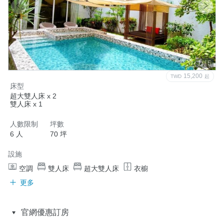
1/15
15,200
TWD
起
床型
超大雙人床 x 2
雙人床 x 1
人數限制
坪數
6 人
70 坪
設施
空調
雙人床
超大雙人床
衣櫥
更多
官網優惠訂房