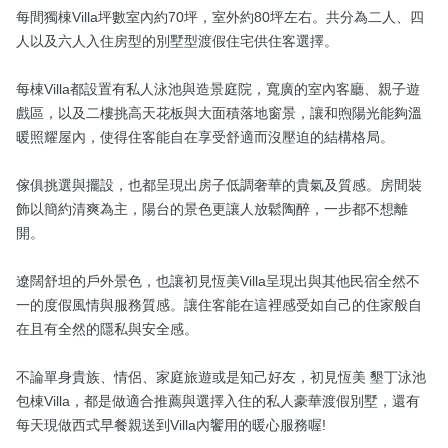
每間獨棟Villa坪數室內約70坪，室外約80坪左右。共分為二人、四
人以及六人入住房型的別墅型渡假住宅供住客選擇。

每棟Villa都設置有私人泳池與造景庭院，寬廣的室內客廳、親子遊
戲區，以及二樓挑高天花板與大面積落地窗景，讓和煦陽光能夠溫
暖照耀屋內，使得住客能自在享受舒適而沒壓迫的結構格局。

傢俱挑選與擺設，也都呈現出房子低調奢華的貴氣及質感。房間裝
飾以簡約清爽為主，陽台的景色更讓人放鬆陶醉，一步都不想離
開。

遼闊舒坦的戶外景色，也讓初見恆美Villa呈現出與其他民宿全然不
一的度假風情與服務質感。讓住客能在這裡感受如自己的住家般自
在且有全然的隱私與安全感。

不論單身貴族、情侶、家庭旅遊或是知己好友，初見恆美 墾丁泳池
包棟Villa，都是做適合推薦與選擇入住的私人豪華渡假別墅，還有
每天現做西式早餐親送到Villa內饗用的暖心服務喔!