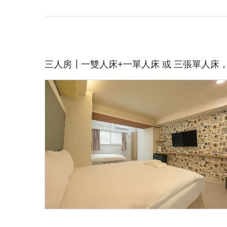
🕓 入住時間：16:00 後｜退房時間：12:00 前   

📌 本次預訂不含早餐與停車位(若選擇含車方案，則有停車
🏠 房型須知

・經典雙人房有兩種不同房型'恕不提供挑房  

三人房┃一雙人床+一單人床 或 三張單人床
・裝潢擺設略有不同，特殊需求請提前告知

♻️ 因應政府政策，即日起不主動提供一次性備品

🐾 寵物友善房型需提前預約，將酌收清潔費，並限規範
📖 更多詳情，請於訂房時詳閱平台之「入住守則」或加入
詢，期待與您相遇，祝旅途愉快、入住順心！

伊麗莎白酒店 敬上
取消政策