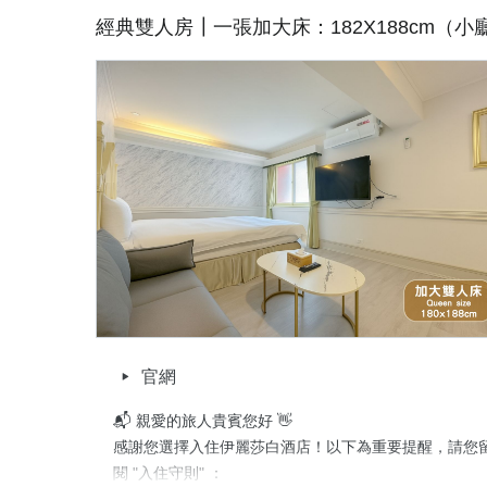
・經典雙人房有兩種不同房型'恕不提供挑房  

經典雙人房┃一張加大床：182X188cm（小廳
・裝潢擺設略有不同，特殊需求請提前告知

♻️ 因應政府政策，即日起不主動提供一次性備品

🐾 寵物友善房型需提前預約，將酌收清潔費，並限規範
📖 更多詳情，請於訂房時詳閱平台之「入住守則」或加入
詢，期待與您相遇，祝旅途愉快、入住順心！

伊麗莎白酒店 敬上
取消政策
官網
📬 親愛的旅人貴賓您好 👋

感謝您選擇入住伊麗莎白酒店！以下為重要提醒，請您
閱 "入住守則" ：
