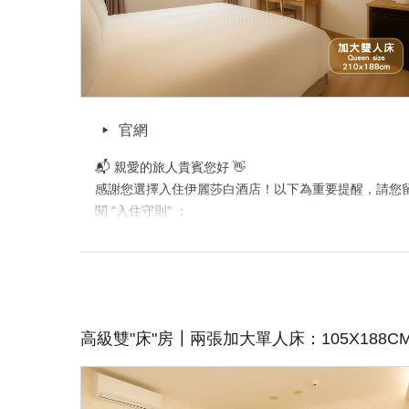
取消政策
官網
📬 親愛的旅人貴賓您好 👋

感謝您選擇入住伊麗莎白酒店！以下為重要提醒，請您
閱 "入住守則" ：

🕓 入住時間：16:00 後｜退房時間：12:00 前   

📌 本次預訂不含早餐與停車位(若選擇含車方案，則有停車
🏠 房型須知

・經典雙人房有兩種不同房型'恕不提供挑房  

高級雙"床"房┃兩張加大單人床：105X188C
・裝潢擺設略有不同，特殊需求請提前告知

♻️ 因應政府政策，即日起不主動提供一次性備品

🐾 寵物友善房型需提前預約，將酌收清潔費，並限規範