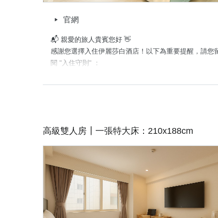
官網
📬 親愛的旅人貴賓您好 👋

感謝您選擇入住伊麗莎白酒店！以下為重要提醒，請您
閱 "入住守則" ：

🕓 入住時間：16:00 後｜退房時間：12:00 前   

📌 本次預訂不含早餐與停車位(若選擇含車方案，則有停車
🏠 房型須知

・經典雙人房有兩種不同房型'恕不提供挑房  

高級雙人房┃一張特大床：210x188cm
・裝潢擺設略有不同，特殊需求請提前告知

♻️ 因應政府政策，即日起不主動提供一次性備品

🐾 寵物友善房型需提前預約，將酌收清潔費，並限規範
📖 更多詳情，請於訂房時詳閱平台之「入住守則」或加入
詢，期待與您相遇，祝旅途愉快、入住順心！

伊麗莎白酒店 敬上