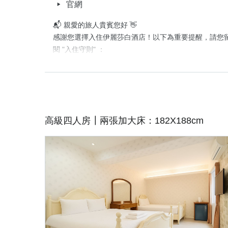
官網
📬 親愛的旅人貴賓您好 👋

感謝您選擇入住伊麗莎白酒店！以下為重要提醒，請您
閱 "入住守則" ：

🕓 入住時間：16:00 後｜退房時間：12:00 前   

📌 本次預訂不含早餐與停車位(若選擇含車方案，則有停車
🏠 房型須知

・經典雙人房有兩種不同房型'恕不提供挑房  

高級四人房┃兩張加大床：182X188cm
・裝潢擺設略有不同，特殊需求請提前告知

♻️ 因應政府政策，即日起不主動提供一次性備品

🐾 寵物友善房型需提前預約，將酌收清潔費，並限規範
📖 更多詳情，請於訂房時詳閱平台之「入住守則」或加入
詢，期待與您相遇，祝旅途愉快、入住順心！

伊麗莎白酒店 敬上