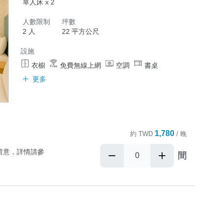
單人床 x 2
人數限制
坪數
官方LINE洽
2 人
22 平方公尺
設施
衣櫥
免費無線上網
空調
書桌
更多
1,780
約
TWD
/ 晚
留意，詳情請參
間
位)
