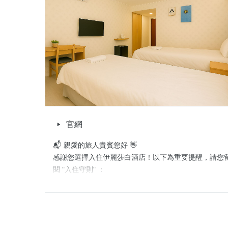
📖 更多詳情，請於訂房時詳閱平台之「入住守則」或加入
詢，期待與您相遇，祝旅途愉快、入住順心！

伊麗莎白酒店 敬上
取消政策
官網
📬 親愛的旅人貴賓您好 👋

感謝您選擇入住伊麗莎白酒店！以下為重要提醒，請您
閱 "入住守則" ：

🕓 入住時間：16:00 後｜退房時間：12:00 前   

📌 本次預訂不含早餐與停車位(若選擇含車方案，則有停車
🏠 房型須知
