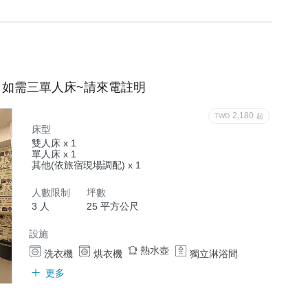
位)

，如需三單人床~請來電註明
2,180
TWD
起
床型
內毛孩入住

雙人床 x 1
單人床 x 1
其他(依旅宿現場調配) x 1
官方LINE洽
人數限制
坪數
3 人
25 平方公尺
設施
熱水壺
洗衣機
烘衣機
獨立淋浴間
更多