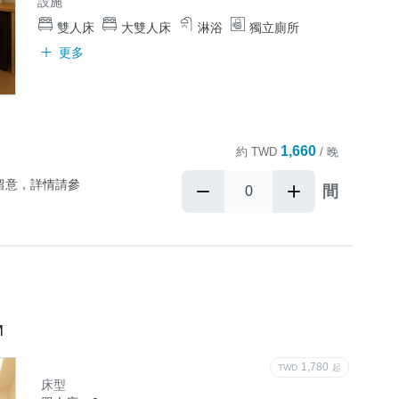
設施
雙人床
大雙人床
淋浴
獨立廁所
更多
1,660
約
TWD
/ 晚
留意，詳情請參
間
位)

M
1,780
TWD
起
床型
內毛孩入住
