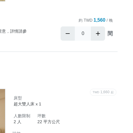
1,560
約
TWD
/ 晚
留意，詳情請參
間
位)

1,660
TWD
起
床型
內毛孩入住

超大雙人床 x 1
人數限制
坪數
官方LINE洽
2 人
22 平方公尺