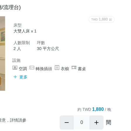
/流理台)
1,880
TWD
起
床型
內毛孩入住

大雙人床 x 1
人數限制
坪數
官方LINE洽
2 人
30 平方公尺
設施
空調
轉換插頭
衣櫥
書桌
更多
1,880
約
TWD
/ 晚
留意，詳情請參
間