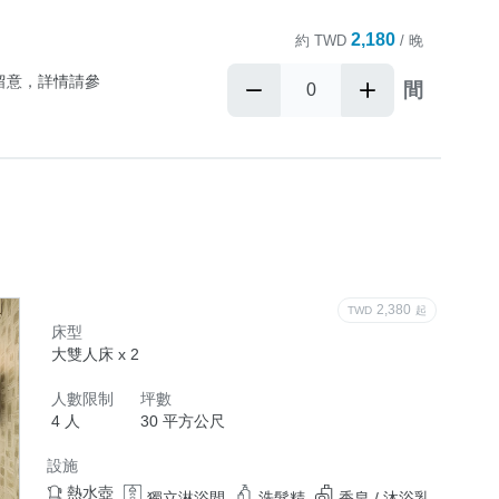
2,180
約
TWD
/ 晚
留意，詳情請參
間
位)

2,380
TWD
起
床型
內毛孩入住

大雙人床 x 2
人數限制
坪數
官方LINE洽
4 人
30 平方公尺
設施
熱水壺
獨立淋浴間
洗髮精
香皂 / 沐浴乳