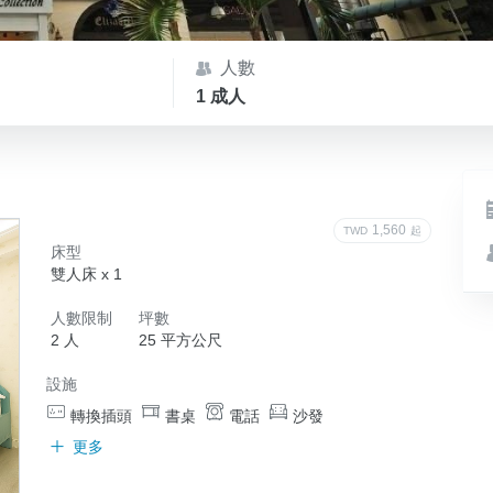
人數
1 成人
1,560
TWD
起
床型
雙人床 x 1
人數限制
坪數
2 人
25 平方公尺
設施
轉換插頭
書桌
電話
沙發
更多