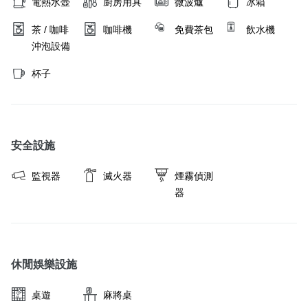
電熱水壺
廚房用具
微波爐
冰箱
茶 / 咖啡
咖啡機
免費茶包
飲水機
沖泡設備
杯子
安全設施
監視器
滅火器
煙霧偵測
器
休閒娛樂設施
桌遊
麻將桌