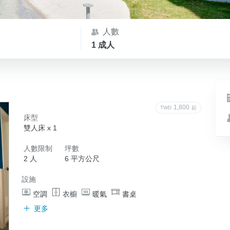
人數
1 成人
1,800
TWD
起
床型
雙人床 x 1
人數限制
坪數
2 人
6 平方公尺
設施
空調
衣櫥
暖氣
書桌
更多