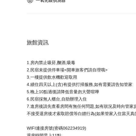
一氧化碳偵測器
旅館資訊
1.房內禁止吸菸,酗酒,吸毒
2.民宿未提供停車場<開車旅客們請自理哦>
3.一樓提供飲水機歡迎取用
4.續住四天以上(含)有提供打掃服務,如有需要請告知管家
5.晚上10點過後請降低音量勿大聲喧嘩
6.民宿採無人櫃台,自助辦理入住
7.進房後請先查看房間有無任何問題,如有狀況及時向管
不接受退房後才索取賠償等白嫖行為(如果管家入住當天真
WIFI連接房號(密碼062234919)
退房時間早上11點