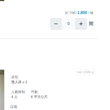
1,800
約
TWD
/ 晚
間
3,500
TWD
起
床型
雙人床 x 2
人數限制
坪數
4 人
6 平方公尺
設施