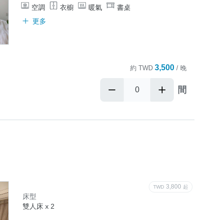
空調
衣櫥
暖氣
書桌
更多
3,500
約
TWD
/ 晚
間
3,800
TWD
起
床型
雙人床 x 2