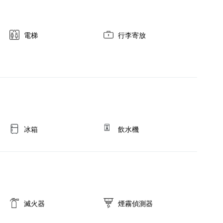
電梯
行李寄放
冰箱
飲水機
滅火器
煙霧偵測器