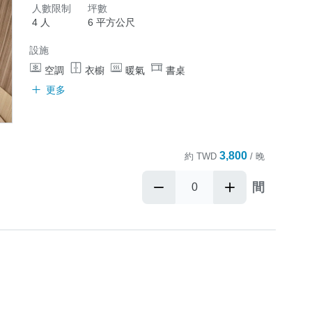
人數限制
坪數
4 人
6 平方公尺
設施
空調
衣櫥
暖氣
書桌
更多
3,800
約
TWD
/ 晚
間