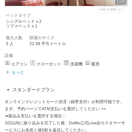
1/20
4,480
TWD
から
ベッドタイプ
シングルベッド x 2
ソファベッド x 1
最大人数
部屋のサイズ
3 人
22.39 平方メートル
設備
エアコン
クローゼット
洗濯機
暖房
もっと
スタンダードプラン
オンラインクレジットカード決済（綠界支付）が利用可能です。

まず、予約ページでATM支払いを選択してください >>

➜振込み支払いを選択する場合：

3日以内に振り込みを完了した後、DoMo公式Line@カスタマーサ
ービスにお名前と後5桁を返信してください。
