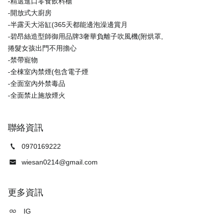
-精選進口零食飲料櫃
-開放式大廚房
-半露天大浴缸(365天都能邊泡澡邊賞月
-碧昂絲造型師御用品牌3奢華負離子吹風機(附烘罩,
捲髮女孩出門不用擔心
-禁帶寵物
-全棟室內禁煙(包含電子煙
-全面室內外禁毒品
聯絡資訊
0970169222
wiesan0214@gmail.com
更多資訊
IG