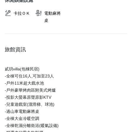
休閒娛樂設施
卡拉ＯＫ
電動麻將
桌
旅館資訊
貳玥villa(包棟民宿)
-全棟可住16人,可加至23人
-戶外11米超大戲水池
-戶外豪華烤肉區附美式烤爐
-投影大螢幕原聲原影KTV
-兒童遊戲室(溜滑梯、球池)
-過山車電動麻將桌
-全棟大金冷暖空調
-全棟乾濕分離衛浴(暖氣設備)