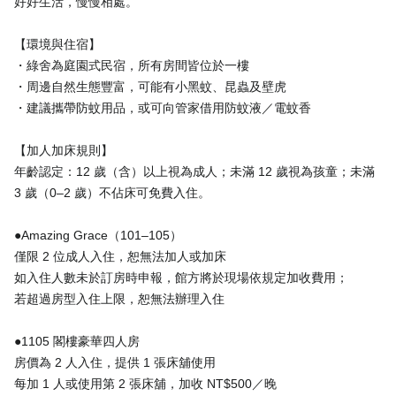
好好生活，慢慢相處。
【環境與住宿】
・綠舍為庭園式民宿，所有房間皆位於一樓
・周邊自然生態豐富，可能有小黑蚊、昆蟲及壁虎
・建議攜帶防蚊用品，或可向管家借用防蚊液／電蚊香
【加人加床規則】
年齡認定：12 歲（含）以上視為成人；未滿 12 歲視為孩童；未滿
3 歲（0–2 歲）不佔床可免費入住。
●Amazing Grace（101–105）
僅限 2 位成人入住，恕無法加人或加床
如入住人數未於訂房時申報，館方將於現場依規定加收費用；
若超過房型入住上限，恕無法辦理入住
●1105 閣樓豪華四人房
房價為 2 人入住，提供 1 張床舖使用
每加 1 人或使用第 2 張床舖，加收 NT$500／晚