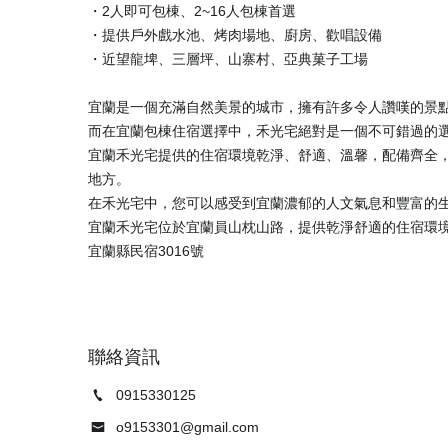
・2人即可包棟、2~16人包棟首選
・提供戶外戲水池、烤肉場地、廚房、歡唱設備
・近望龍埤、三層坪、山寨村、亞典菓子工場
宜蘭是一個充滿自然美景的城市，擁有許多令人讚嘆的景
而在宜蘭包棟住宿選擇中，禾光宅絕對是一個不可錯過的
宜蘭禾光宅提供的住宿環境乾淨、舒適、溫馨，配備齊全
地方。
在禾光宅中，您可以感受到宜蘭濃郁的人文氣息和豐富的
宜蘭禾光宅位於宜蘭員山枕山路，提供乾淨舒適的住宿環
聯絡資訊
0915330125
o9153301@gmail.com