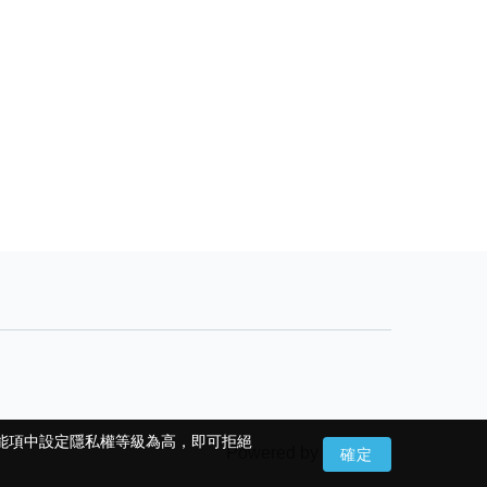
功能項中設定隱私權等級為高，即可拒絕
功能項中設定隱私權等級為高，即可拒絕
Powered by
OwlNest
確定
確定