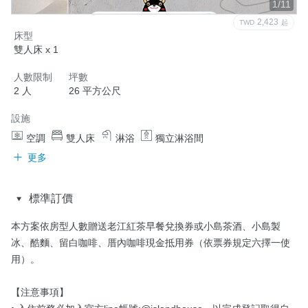
1/11
2,423
TWD
起
床型
雙人床 x 1
人數限制
坪數
2 人
26 平方公尺
設施
空調
雙人床
淋浴
獨立淋浴間
更多
標準訂價
本方案依房型人數贈送老江紅茶早餐兌換券或小島茶酒、小島製
冰、酷麵、留白咖啡、厝內咖啡現金抵用券（依票券規定六擇一使
用）。

【注意事項】
