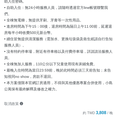
助入住密碼。

• 自助入住：無24小時服務人員，請隨時透過官方line帳號聯繫我
們。

• 全棟無電梯，無提供牙刷、牙膏等一次性用品。

• 進房時間為下午15：00後，退房時間為隔日上午11:00前，延遲退
房每半小時收費500元新台幣。

• 續住皆無提供清潔服務（需加水、更換垃圾袋及衛生紙請自行告知
服務人員）。

• 沒有特約停車場，附近有停車格以及付費停車場，詳請請洽服務人
員。

• 全棟無加人服務，110公分以下兒童使用現有床鋪免費。

• 最晚入住時間為當日23:59前，晚於此時間必須三天前告知；未告
知視同no show，房款不退回。

• 本方案僅限本官網訂房適用，不得與其他優惠專案合併使用，小島
公寓保有最終解釋及修改之權力。
取消政策
3,808
約
TWD
/ 晚