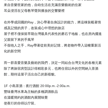
來自音樂世家的他，自幼生活在充滿音樂藝術的住家
耳朵浸淫在父母教琴聲與播放的交響樂裡
在外學成回國的Ray，決心帶著自身設計的能力，將這棟裝載著情
感及記憶的房子，改裝成心中理想的旅店
屋子裡不僅保留早期台灣最具代表性的磨石子地板，也在房內擺進
父親留下來的手風琴
不假他人之手，Ray帶著從前美好記憶，將老物件帶入這幢重新活
化的新空間
而一群喜愛音樂及藝術的我們，決定一同結合台灣文化的各種元素
除了將旅宿房型設計得精彩多元，也將住宿以外的空間納入茶酒
館，期待這屋子活出自己的新樣貌。
1F 小島茶酒：夜行酒館 20:00p.m.-2:00a.m.
豐味臺灣水果為主軸的多種調酒飲品
在溫暖簡約的酒館內展開味覺
使夜行的你得以佇留。