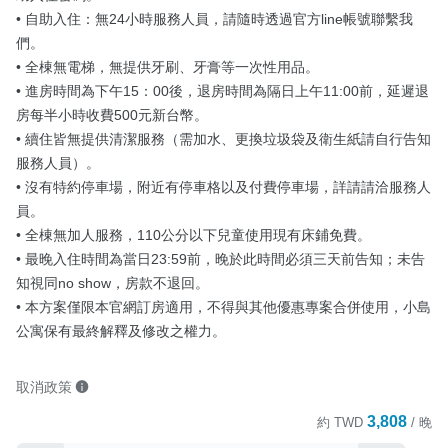
• 自助入住：無24小時服務人員，請隨時透過官方line帳號聯繫我
們。

• 全棟無電梯，無提供牙刷、牙膏等一次性用品。

• 進房時間為下午15：00後，退房時間為隔日上午11:00前，延遲退
房每半小時收費500元新台幣。

• 續住皆無提供清潔服務（需加水、更換垃圾袋及衛生紙請自行告知
服務人員）。

• 沒有特約停車場，附近有停車格以及付費停車場，詳請請洽服務人
員。

• 全棟無加人服務，110公分以下兒童使用現有床鋪免費。

• 最晚入住時間為當日23:59前，晚於此時間必須三天前告知；未告
知視同no show，房款不退回。

• 本方案僅限本官網訂房適用，不得與其他優惠專案合併使用，小島
公寓保有最終解釋及修改之權力。
取消政策
3,808
約
TWD
/ 晚