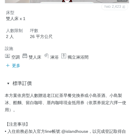
2,423
TWD
起
床型
雙人床 x 1
人數限制
坪數
2 人
26 平方公尺
設施
空調
雙人床
淋浴
獨立淋浴間
更多
標準訂價
本方案依房型人數贈送老江紅茶早餐兌換券或小島茶酒、小島製
冰、酷麵、留白咖啡、厝內咖啡現金抵用券（依票券規定六擇一使
用）。

【注意事項】

• 入住前務必加入官方line帳號:@islandhouse，以完成登記取得自