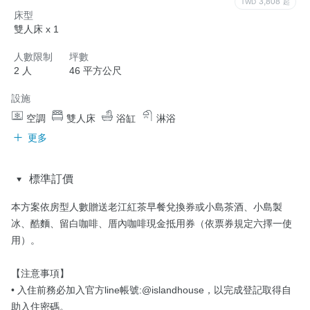
3,808
TWD
起
床型
雙人床 x 1
人數限制
坪數
2 人
46 平方公尺
設施
空調
雙人床
浴缸
淋浴
更多
標準訂價
本方案依房型人數贈送老江紅茶早餐兌換券或小島茶酒、小島製
冰、酷麵、留白咖啡、厝內咖啡現金抵用券（依票券規定六擇一使
用）。

【注意事項】

• 入住前務必加入官方line帳號:@islandhouse，以完成登記取得自
助入住密碼。
