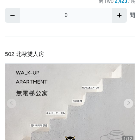
2,423
約
TWD
/ 晚
間
502 北歐雙人房
1/12