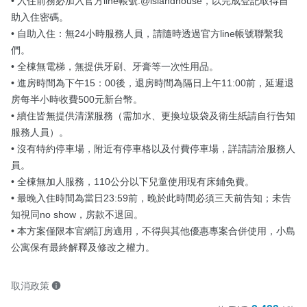
• 入住前務必加入官方line帳號:@islandhouse，以完成登記取得自
助入住密碼。

• 自助入住：無24小時服務人員，請隨時透過官方line帳號聯繫我
們。

• 全棟無電梯，無提供牙刷、牙膏等一次性用品。

• 進房時間為下午15：00後，退房時間為隔日上午11:00前，延遲退
房每半小時收費500元新台幣。

• 續住皆無提供清潔服務（需加水、更換垃圾袋及衛生紙請自行告知
服務人員）。

• 沒有特約停車場，附近有停車格以及付費停車場，詳請請洽服務人
員。

• 全棟無加人服務，110公分以下兒童使用現有床鋪免費。

• 最晚入住時間為當日23:59前，晚於此時間必須三天前告知；未告
知視同no show，房款不退回。

• 本方案僅限本官網訂房適用，不得與其他優惠專案合併使用，小島
公寓保有最終解釋及修改之權力。
取消政策