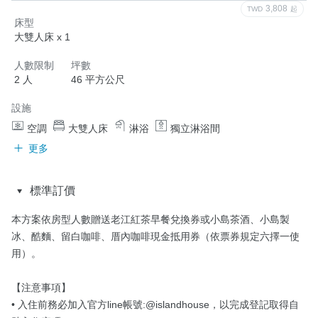
3,808
TWD
起
床型
大雙人床 x 1
人數限制
坪數
2 人
46 平方公尺
設施
空調
大雙人床
淋浴
獨立淋浴間
更多
標準訂價
本方案依房型人數贈送老江紅茶早餐兌換券或小島茶酒、小島製
冰、酷麵、留白咖啡、厝內咖啡現金抵用券（依票券規定六擇一使
用）。

【注意事項】

• 入住前務必加入官方line帳號:@islandhouse，以完成登記取得自