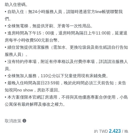
助入住密碼。

• 自助入住：無24小時服務人員，請隨時透過官方line帳號聯繫我
們。

• 全棟無電梯，無提供牙刷、牙膏等一次性用品。

• 進房時間為下午15：00後，退房時間為隔日上午11:00前，延遲退
房每半小時收費500元新台幣。

• 續住皆無提供清潔服務（需加水、更換垃圾袋及衛生紙請自行告知
服務人員）。

• 沒有特約停車場，附近有停車格以及付費停車場，詳請請洽服務人
員。

• 全棟無加人服務，110公分以下兒童使用現有床鋪免費。

• 最晚入住時間為當日23:59前，晚於此時間必須三天前告知；未告
知視同no show，房款不退回。

• 本方案僅限本官網訂房適用，不得與其他優惠專案合併使用，小島
公寓保有最終解釋及修改之權力。
取消政策
2,423
約
TWD
/ 晚