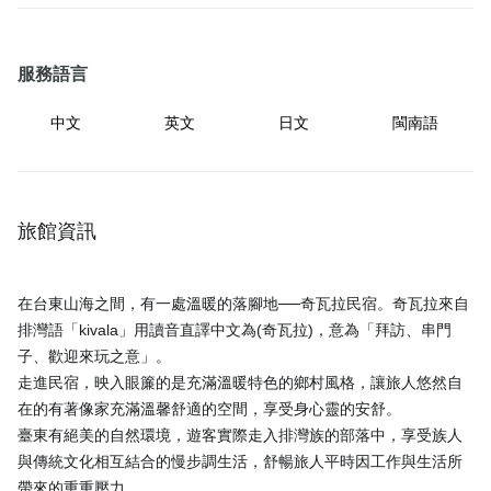
服務語言
中文
英文
日文
閩南語
旅館資訊
在台東山海之間，有一處溫暖的落腳地──奇瓦拉民宿。奇瓦拉來自
排灣語「kivala」用讀音直譯中文為(奇瓦拉)，意為「拜訪、串門
子、歡迎來玩之意」。
走進民宿，映入眼簾的是充滿溫暖特色的鄉村風格，讓旅人悠然自
在的有著像家充滿溫馨舒適的空間，享受身心靈的安舒。
臺東有絕美的自然環境，遊客實際走入排灣族的部落中，享受族人
與傳統文化相互結合的慢步調生活，舒暢旅人平時因工作與生活所
帶來的重重壓力。