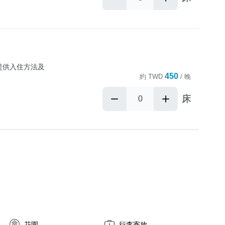
提供入住方法及
450
約
TWD
/ 晚
床
花園
行李寄放