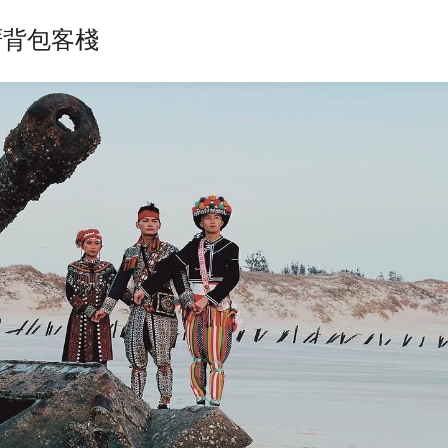
古厝背包客棧