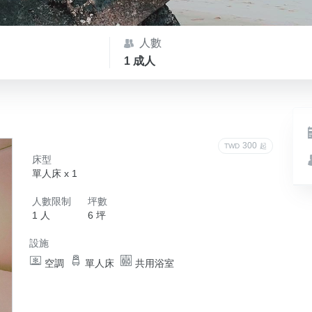
人數
1 成人
300
TWD
起
床型
單人床 x 1
人數限制
坪數
1 人
6 坪
設施
空調
單人床
共用浴室