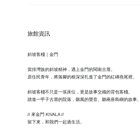
旅館資訊
斜坡客棧｜金門
當排灣族的斜坡精神，遇上金門的閩南古厝。
原住民青年，將落腳的根深深扎進了金門的紅磚燕尾裡。
斜坡客棧不只是一張床位，更是故事交織的背包客棧。
踏進一甲子古厝的院落，聽風的聲音、聽兩座島嶼的故事
// 來金門 KIVALA //