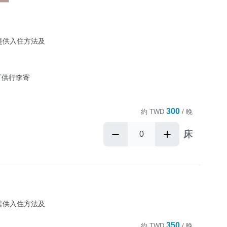
提供入住方法及


達可供行李寄
300
約
TWD
/ 晚
床
提供入住方法及
350
約
TWD
/ 晚