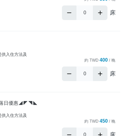
床
提供入住方法及
400
約
TWD
/ 晚
床
坡落日優惠◢◤◥◣
提供入住方法及
450
約
TWD
/ 晚
床