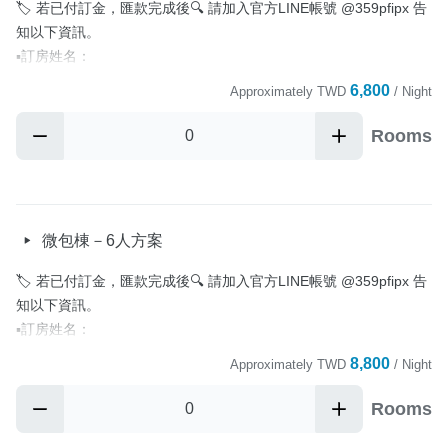
🏷️ 若已付訂金，匯款完成後🔍 請加入官方LINE帳號 @359pfipx 告
—————————————

知以下資訊。

▪️可入住時間 15:00~20:00 / 退房時間為隔日上午 11 點前

▪️訂房姓名：

    *如入住時間超過20:00請先知

▪️聯絡電話：

6,800
Approximately
TWD
/ Night
▪️非住宿之訪客，將酌收 500 元清潔費
▪️訂單編號：

▪️備註事項：

Rooms
Cancellation Policy
其餘費用將於入住時一併收取結清！

—————————————

▪️房型：雙人房x2 或 四人房x1，其餘空房將上鎖

▪️一天僅接待一組客人

微包棟－6人方案
📌電動麻將桌、KTV、烤肉設備、卡牌遊戲等娛樂設備歡迎使用

📌共享空間（一樓整體空間）、娛樂設備皆可使用

🏷️ 若已付訂金，匯款完成後🔍 請加入官方LINE帳號 @359pfipx 告
—————————————

知以下資訊。

▪️可入住時間 15:00~20:00 / 退房時間為隔日上午 11 點前

▪️訂房姓名：

    *如入住時間超過20:00請先知

▪️聯絡電話：

8,800
Approximately
TWD
/ Night
▪️非住宿之訪客，將酌收 500 元清潔費
▪️訂單編號：

▪️備註事項：

Rooms
Cancellation Policy
其餘費用將於入住時一併收取結清！
