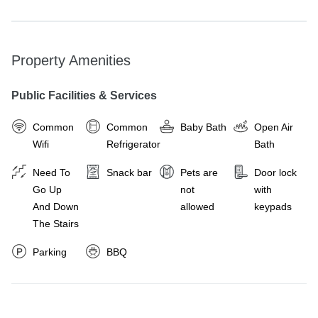
—————————————

▪️房型：雙人房x1+四人房x1，其餘空房將上鎖

▪️一天僅接待一組客人

📌電動麻將桌、KTV、烤肉設備、卡牌遊戲等娛樂設備歡迎使用

Property Amenities
📌共享空間（一樓整體空間）、娛樂設備皆可使用

—————————————

Public Facilities & Services
▪️可入住時間 15:00~20:00 / 退房時間為隔日上午 11 點前

    *如入住時間超過20:00請先知

Common
Common
Baby Bath
Open Air
▪️非住宿之訪客，將酌收 500 元清潔費
Wifi
Refrigerator
Bath
Need To
Snack bar
Pets are
Door lock
Cancellation Policy
Go Up
not
with
And Down
allowed
keypads
The Stairs
Parking
BBQ