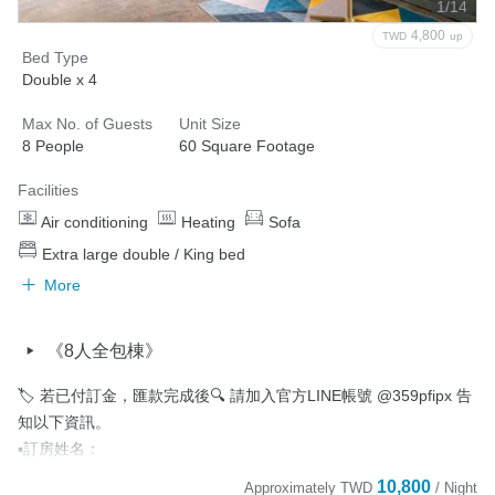
1/14
4,800
TWD
up
Bed Type
Double x 4
Max No. of Guests
Unit Size
8 People
60 Square Footage
Facilities
Air conditioning
Heating
Sofa
Extra large double / King bed
More
《8人全包棟》
🏷️ 若已付訂金，匯款完成後🔍 請加入官方LINE帳號 @359pfipx 告
知以下資訊。

▪️訂房姓名：

▪️聯絡電話：

10,800
Approximately
TWD
/ Night