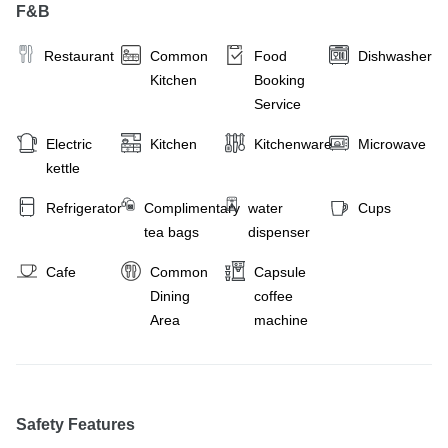
F&B
Restaurant
Common
Food
Dishwasher
Kitchen
Booking
Service
Electric
Kitchen
Kitchenware
Microwave
kettle
Refrigerator
Complimentary
water
Cups
tea bags
dispenser
Cafe
Common
Capsule
Dining
coffee
Area
machine
Safety Features