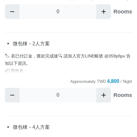
▪️訂單編號：

▪️備註事項：

Rooms
其餘費用將於入住時一併收取結清！

—————————————

▪️房型：雙人房x2 + 四人房x1

▪️一天僅接待一組客人

微包棟－2人方案
📌電動麻將桌、KTV、烤肉設備、卡牌遊戲等娛樂設備歡迎使用

📌共享空間（一樓整體空間）、娛樂設備皆可使用

🏷️ 若已付訂金，匯款完成後🔍 請加入官方LINE帳號 @359pfipx 告
—————————————

知以下資訊。

▪️可入住時間 15:00~20:00 / 退房時間為隔日上午 11 點前

▪️訂房姓名：

    *如入住時間超過20:00請先知

▪️聯絡電話：

4,800
Approximately
TWD
/ Night
▪️非住宿之訪客，將酌收 500 元清潔費
▪️訂單編號：

▪️備註事項：

Rooms
Cancellation Policy
其餘費用將於入住時一併收取結清！

—————————————

▪️房型：一間雙人房，其餘空房將上鎖

▪️一天僅接待一組客人

微包棟－4人方案
📌電動麻將桌、KTV、烤肉設備、卡牌遊戲等娛樂設備歡迎使用

📌共享空間（一樓整體空間）、娛樂設備皆可使用
