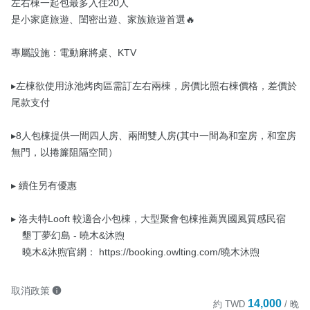
左右棟一起包最多入住20人

是小家庭旅遊、閨密出遊、家族旅遊首選🔥

專屬設施：電動麻將桌、KTV

▸左棟欲使用泳池烤肉區需訂左右兩棟，房價比照右棟價格，差價於
尾款支付

▸8人包棟提供一間四人房、兩間雙人房(其中一間為和室房，和室房
無門，以捲簾阻隔空間）

▸ 續住另有優惠

▸ 洛夫特Looft 較適合小包棟，大型聚會包棟推薦異國風質感民宿

    墾丁夢幻島 - 曉木&沐煦

    曉木&沐煦官網： https://booking.owlting.com/曉木沐煦
取消政策
14,000
約
TWD
/ 晚