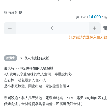
取消政策
14,000
約
TWD
/ 晚
間
訂房前請先選擇入住人數
8人包棟(右棟)
熱賣中
洛夫特Looft提供彈性的人數包棟

4人就可以享受包棟的私人空間、專屬設施🎤

左右棟一起包最多入住20人

是小家庭旅遊、閨密出遊、家族旅遊首選🔥

專屬設施：私人露天泳池、電動麻將桌、KTV、露天BBQ烤肉區 (提
供烤肉爐，食材乾貨器具需自備，民宿可代訂食材 )
