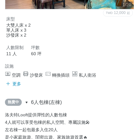
1/20
12,000
TWD
起
床型
大雙人床 x 2
單人床 x 3
沙發床 x 2
人數限制
坪數
11 人
60 坪
設施
空調
沙發床
轉換插頭
私人衛浴
更多
6人包棟(左棟)
熱賣中
洛夫特Looft提供彈性的人數包棟

4人就可以享受包棟的私人空間、專屬設施🎤

左右棟一起包最多入住20人

是小家庭旅遊、閨密出遊、家族旅遊首選🔥
