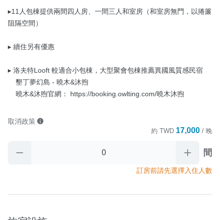
▸11人包棟提供兩間四人房、一間三人和室房（和室房無門，以捲簾
阻隔空間）

▸ 續住另有優惠

▸ 洛夫特Looft 較適合小包棟，大型聚會包棟推薦異國風質感民宿

    墾丁夢幻島 - 曉木&沐煦

    曉木&沐煦官網： https://booking.owlting.com/曉木沐煦
取消政策
17,000
約
TWD
/ 晚
間
訂房前請先選擇入住人數