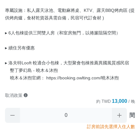
專屬設施：私人露天泳池、電動麻將桌、KTV、露天BBQ烤肉區 (提
供烤肉爐，食材乾貨器具需自備，民宿可代訂食材 )

▸ 6人包棟提供三間雙人房（和室房無門，以捲簾阻隔空間）

▸ 續住另有優惠

▸ 洛夫特Looft 較適合小包棟，大型聚會包棟推薦異國風質感民宿

    墾丁夢幻島 - 曉木＆沐煦

    曉木＆沐煦官網： https://booking.owlting.com/曉木沐煦
取消政策
13,000
約
TWD
/ 晚
間
訂房前請先選擇入住人數