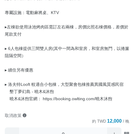
專屬設施：電動麻將桌、KTV

▸左棟欲使用泳池烤肉區需訂左右兩棟，房價比照右棟價格，差價於
尾款支付

▸ 6人包棟提供三間雙人房(其中一間為和室房，和室房無門，以捲簾
阻隔空間）

▸ 續住另有優惠

▸ 洛夫特Looft 較適合小包棟，大型聚會包棟推薦異國風質感民宿

    墾丁夢幻島 - 曉木&沐煦

    曉木&沐煦官網： https://booking.owlting.com/曉木沐煦
取消政策
12,000
約
TWD
/ 晚