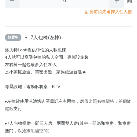
間
訂房前請先選擇入住人數
7人包棟(左棟)
熱賣中
洛夫特Looft提供彈性的人數包棟

4人就可以享受包棟的私人空間、專屬設施🎤

左右棟一起包最多入住20人

是小家庭旅遊、閨密出遊、家族旅遊首選🔥

專屬設施：電動麻將桌、KTV

▸左棟欲使用泳池烤肉區需訂左右兩棟，房價比照右棟價格，差價於
尾款支付

▸7人包棟提供一間三人房、兩間雙人房(其中一間為和室房，和室房
無門，以捲簾阻隔空間）
