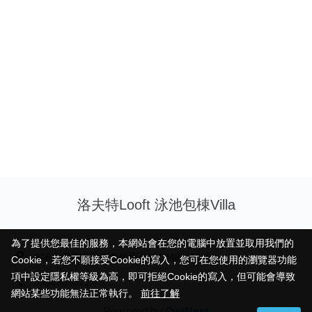
洛夫特Looft 泳池包棟Villa
為了提供您最佳的服務，本網站會在您的電腦中放置並取用我們的
為了提供您最佳的服務，本網站會在您的電腦中放置並取用我們的
946台灣屏東縣恆春鎮恆公路1048巷16號
Cookie，若您不願接受Cookie的寫入，您可在您使用的瀏覽器功能
Cookie，若您不願接受Cookie的寫入，您可在您使用的瀏覽器功能
項中設定隱私權等級為高，即可拒絕Cookie的寫入，但可能會導致
項中設定隱私權等級為高，即可拒絕Cookie的寫入，但可能會導致
0958895822
網站某些功能無法正常執行。
網站某些功能無法正常執行。
前往了解
前往了解
Powered by
OwlNest