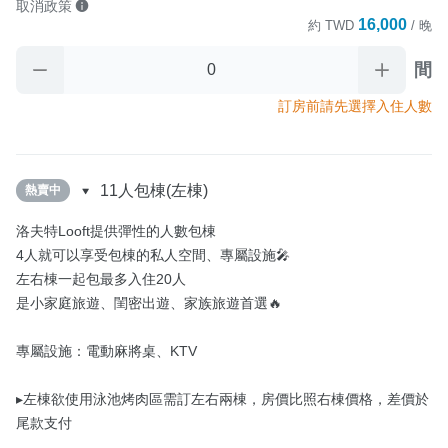
取消政策
16,000
約
TWD
/ 晚
間
訂房前請先選擇入住人數
11人包棟(左棟)
熱賣中
洛夫特Looft提供彈性的人數包棟

4人就可以享受包棟的私人空間、專屬設施🎤

左右棟一起包最多入住20人

是小家庭旅遊、閨密出遊、家族旅遊首選🔥

專屬設施：電動麻將桌、KTV

▸左棟欲使用泳池烤肉區需訂左右兩棟，房價比照右棟價格，差價於
尾款支付
