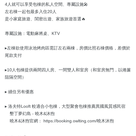
4人就可以享受包棟的私人空間、專屬設施🎤

左右棟一起包最多入住20人

是小家庭旅遊、閨密出遊、家族旅遊首選🔥

專屬設施：電動麻將桌、KTV

▸左棟欲使用泳池烤肉區需訂左右兩棟，房價比照右棟價格，差價於
尾款支付

▸10人包棟提供兩間四人房、一間雙人和室房（和室房無門，以捲簾
阻隔空間）

▸ 續住另有優惠

▸ 洛夫特Looft 較適合小包棟，大型聚會包棟推薦異國風質感民宿

    墾丁夢幻島 - 曉木&沐煦

    曉木&沐煦官網： https://booking.owlting.com/曉木沐煦