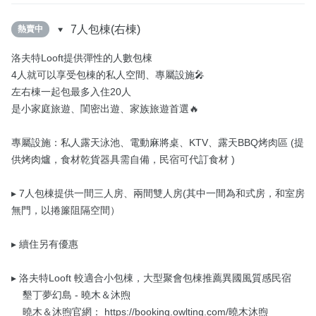
7人包棟(右棟)
熱賣中
洛夫特Looft提供彈性的人數包棟

4人就可以享受包棟的私人空間、專屬設施🎤

左右棟一起包最多入住20人

是小家庭旅遊、閨密出遊、家族旅遊首選🔥

專屬設施：私人露天泳池、電動麻將桌、KTV、露天BBQ烤肉區 (提
供烤肉爐，食材乾貨器具需自備，民宿可代訂食材 )

▸ 7人包棟提供一間三人房、兩間雙人房(其中一間為和式房，和室房
無門，以捲簾阻隔空間）

▸ 續住另有優惠

▸ 洛夫特Looft 較適合小包棟，大型聚會包棟推薦異國風質感民宿

    墾丁夢幻島 - 曉木＆沐煦

    曉木＆沐煦官網： https://booking.owlting.com/曉木沐煦