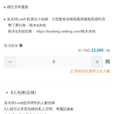
▸ 續住另有優惠

▸ 洛夫特Looft 較適合小包棟，大型聚會包棟推薦異國風質感民宿

    墾丁夢幻島 - 曉木&沐煦

    曉木&沐煦官網： https://booking.owlting.com/曉木沐煦
取消政策
13,000
約
TWD
/ 晚
間
訂房前請先選擇入住人數
8人包棟(左棟)
洛夫特Looft提供彈性的人數包棟

4人就可以享受包棟的私人空間、專屬設施🎤
