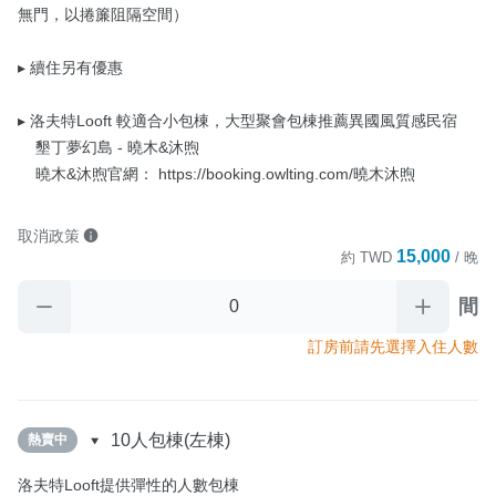
無門，以捲簾阻隔空間）

▸ 續住另有優惠

▸ 洛夫特Looft 較適合小包棟，大型聚會包棟推薦異國風質感民宿

    墾丁夢幻島 - 曉木&沐煦

    曉木&沐煦官網： https://booking.owlting.com/曉木沐煦
取消政策
15,000
約
TWD
/ 晚
間
訂房前請先選擇入住人數
10人包棟(左棟)
熱賣中
洛夫特Looft提供彈性的人數包棟
