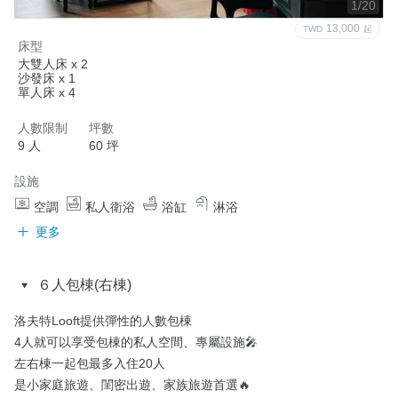
1/20
13,000
TWD
起
床型
大雙人床 x 2
沙發床 x 1
單人床 x 4
人數限制
坪數
9 人
60 坪
設施
空調
私人衛浴
浴缸
淋浴
更多
６人包棟(右棟)
洛夫特Looft提供彈性的人數包棟

4人就可以享受包棟的私人空間、專屬設施🎤

左右棟一起包最多入住20人

是小家庭旅遊、閨密出遊、家族旅遊首選🔥
