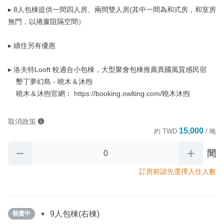
▸ 8人包棟提供一間四人房、兩間雙人房(其中一間為和式房，和室房
無門，以捲簾阻隔空間）

▸ 續住另有優惠

▸ 洛夫特Looft 較適合小包棟，大型聚會包棟推薦異國風質感民宿

    墾丁夢幻島 - 曉木＆沐煦

    曉木＆沐煦官網： https://booking.owlting.com/曉木沐煦
取消政策
15,000
約
TWD
/ 晚
間
訂房前請先選擇入住人數
9人包棟(右棟)
熱賣中