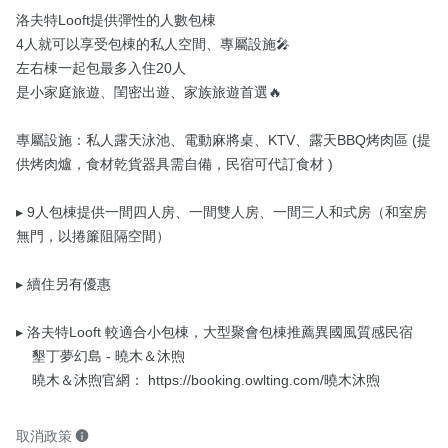
洛夫特Looft提供彈性的人數包棟

4人就可以享受包棟的私人空間、專屬設施🎤

左右棟一起包最多入住20人

是小家庭旅遊、閨密出遊、家族旅遊首選🔥

專屬設施：私人露天泳池、電動麻將桌、KTV、露天BBQ烤肉區 (提
供烤肉爐，食材乾貨器具需自備，民宿可代訂食材 )

▸ 9人包棟提供一間四人房、一間雙人房、一間三人和式房（和室房
無門，以捲簾阻隔空間）

▸ 續住另有優惠

▸ 洛夫特Looft 較適合小包棟，大型聚會包棟推薦異國風質感民宿

    墾丁夢幻島 - 曉木＆沐煦

    曉木＆沐煦官網： https://booking.owlting.com/曉木沐煦
取消政策