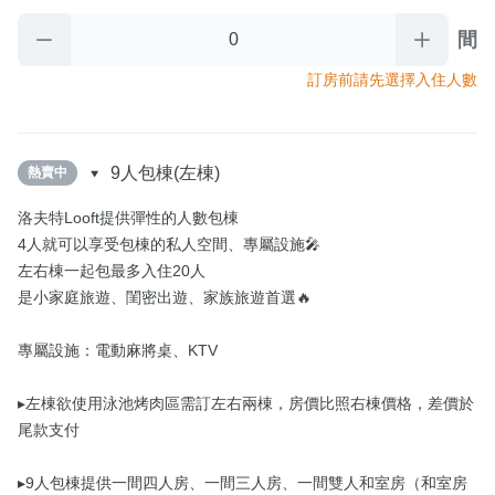
間
訂房前請先選擇入住人數
9人包棟(左棟)
熱賣中
洛夫特Looft提供彈性的人數包棟

4人就可以享受包棟的私人空間、專屬設施🎤

左右棟一起包最多入住20人

是小家庭旅遊、閨密出遊、家族旅遊首選🔥

專屬設施：電動麻將桌、KTV

▸左棟欲使用泳池烤肉區需訂左右兩棟，房價比照右棟價格，差價於
尾款支付

▸9人包棟提供一間四人房、一間三人房、一間雙人和室房（和室房