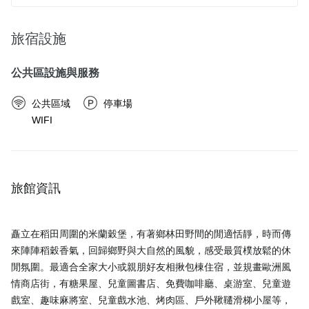
旅宿設施
公共區設施與服務
公共區域
停車場
WIFI
旅館資訊
矗立在稻田周圍的米蘭穀堡，有著鄉林田野間的閒適恬靜，時而傳
來陣陣稻穀香氣，回歸鄉野與大自然的風貌，感受最質樸放鬆的休
閒氛圍。最適合全家大小或親朋好友相揪包棟住宿，並規畫歐洲風
情商店街，有糖果屋、兒童圖書店、免費咖啡廳、桌游室、兒童遊
戲室、趣味麻將室、兒童戲水池、烤肉區、戶外鞦韆滑梯小屋等，