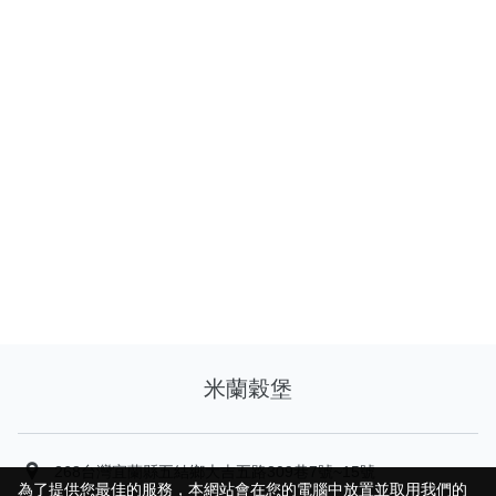
米蘭穀堡
268台灣宜蘭縣五結鄉大吉五路309巷7號~15號
為了提供您最佳的服務，本網站會在您的電腦中放置並取用我們的
為了提供您最佳的服務，本網站會在您的電腦中放置並取用我們的