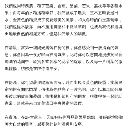
我們也同時務農，種了芭樂、香蕉、酪梨、芒果、荔枝等等各種水
果；而每年的水稻播種季節，我們就成了農夫，三不五時要巡田
水，金黃色的稻浪成了初夏最美的風景，和入冬時的白玉蘿蔔季，
我們也從不缺席，而不施用農藥和不撒除草劑，也成為我們和這塊
田地最自然的相處方式，也是我們最大的驕傲。
在清晨，當第一縷陽光灑落在房間裡，你會感受到一股清新的氣
息，你會因為一夜好眠而神清氣爽，此時你可以悠閒地漫步於民宿
周圍的花園中，欣賞各式各樣的花朵的綻放，以及每一片樹葉的微
風輕揚，彷彿是在跟你道早安。
在傍晚，你可望著夕陽漸漸西沉，時而出現金黃色的晚霞，接著民
宿的燈火開始閃爍，仿佛為你點亮了一片光明。你可以和老闆分享
著彼此的故事和夢想，彷彿是相知相守的朋友，很難得在一起閒話
家常，這就是來自於美濃田中央民宿的溫度。
在夜晚，在2F大露台，天氣好時你可見到繁星點點，並靜靜地聆聽
著大自然的聲音，感受著此刻的溫暖和安寧。