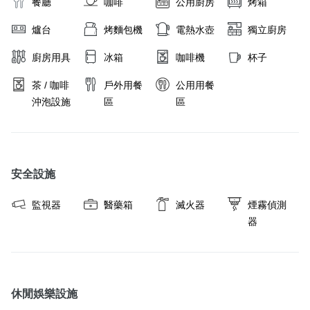
餐廳
咖啡
公用廚房
烤箱
爐台
烤麵包機
電熱水壺
獨立廚房
廚房用具
冰箱
咖啡機
杯子
茶 / 咖啡
戶外用餐
公用用餐
沖泡設施
區
區
安全設施
監視器
醫藥箱
滅火器
煙霧偵測
器
休閒娛樂設施