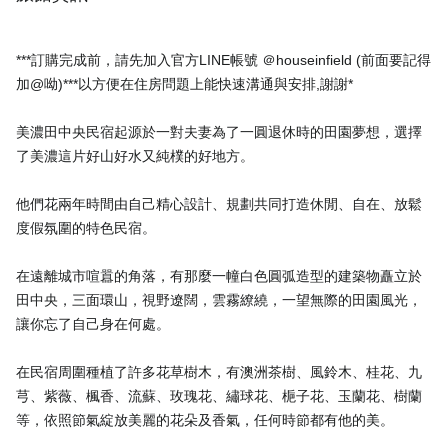
***訂購完成前，請先加入官方LINE帳號 ＠houseinfield (前面要記得
加@呦)***以方便在住房問題上能快速溝通與安排,謝謝*
美濃田中央民宿起源於一對夫妻為了一圓退休時的田園夢想，選擇
了美濃這片好山好水又純樸的好地方。
他們花兩年時間由自己精心設計、規劃共同打造休閒、自在、放鬆
度假氛圍的特色民宿。
在遠離城市喧囂的角落，有那麼一幢白色圓弧造型的建築物矗立於
田中央，三面環山，視野遼闊，雲霧繚繞，一望無際的田園風光，
讓你忘了自己身在何處。
在民宿周圍種植了許多花草樹木，有澳洲茶樹、風鈴木、桂花、九
芎、紫薇、楓香、流蘇、玫瑰花、繡球花、梔子花、玉蘭花、樹蘭
等，依照節氣綻放美麗的花朵及香氣，任何時節都有他的美。