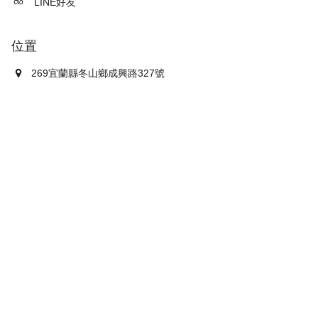
LINE好友
位置
269宜蘭縣冬山鄉成興路327號