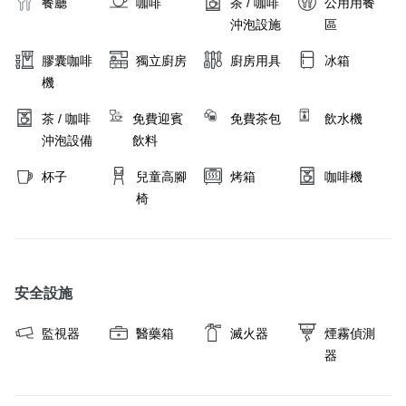
餐廳
咖啡
茶 / 咖啡
公用用餐
沖泡設施
區
膠囊咖啡
獨立廚房
廚房用具
冰箱
機
茶 / 咖啡
免費迎賓
免費茶包
飲水機
沖泡設備
飲料
杯子
兒童高腳
烤箱
咖啡機
椅
安全設施
監視器
醫藥箱
滅火器
煙霧偵測
器