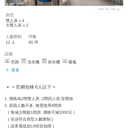
1/1
10,700
TWD
起
床型
雙人床 x 4
大雙人床 x 2
人數限制
坪數
12 人
85 坪
設施
空調
洗衣機
烘衣機
暖氣
更多
< 官網包棟 6人以下 >
1. 價格為2間雙人房, 2間四人房,皆開放.

2. 若因人數不多, 無需使用4間房.

   ( 每減少開啟1間房, 價格可減1000元 )

   ( 但須符合房型人數限制 )

   ( 請來電或加LINE告知唷 )
