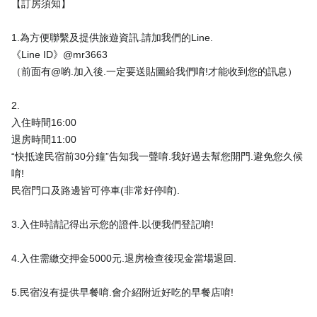
【訂房須知】
1.為方便聯繫及提供旅遊資訊.請加我們的Line.
《Line ID》@mr3663
（前面有@喲.加入後.一定要送貼圖給我們唷!才能收到您的訊息）
2.
入住時間16:00
退房時間11:00
“快抵達民宿前30分鐘”告知我一聲唷.我好過去幫您開門.避免您久候
唷!
民宿門口及路邊皆可停車(非常好停唷).
3.入住時請記得出示您的證件.以便我們登記唷!
4.入住需繳交押金5000元.退房檢查後現金當場退回.
5.民宿沒有提供早餐唷.會介紹附近好吃的早餐店唷!