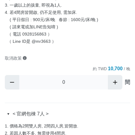
3. 一歲以上的孩童, 即視為1人.

4. 若4間房皆開啟, 仍不足使用, 需加床.

    ( 平日假日 : 900元/床/晚   春節 : 1600元/床/晚 )

    ( 請來電或加LINE告知唷 )

  （ 電話 0928156863 ）

  （ Line ID是 @mr3663 ）
取消政策
10,700
約
TWD
/ 晚
間
< 官網包棟 7人 >
1. 價格為2間雙人房, 2間四人房,皆開放.

2. 若因人數不多, 無需使用4間房.
