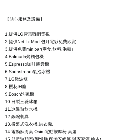
【貼心服務及設備】
1.提供LG智慧聯網電視
2.提供Netflix.Mod.包月電影免費欣賞
3.提供免費minibar(零食.飲料.泡麵）
4.Balmuda烤麵包機
5.Espresso咖啡膠囊機
6.Sodastream氣泡水機
7.LG微波爐
8.櫻花IH爐
9.Bosch洗碗機
10.日製三菱冰箱
11.冰溫熱飲水機
12.鍋碗餐具
13.投幣式洗衣機.烘衣機.
14.電動麻將桌.Osim電動按摩椅.桌遊.
15.兒童遊憩室(溜滑梯.印地安帳篷.辦家家酒.繪本)