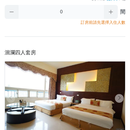
4️⃣ 住宿當日，如 因故無法於「最晚保留時間」

       前辦理入住手續時.又未與民宿聯繫協議入住時間，

間
取消政策
       則視訂房者及住房者無條件放棄訂單

5️⃣退房時間為 中午11:00前 

訂房前請先選擇入住人數
      (加價提早入住及續時服務以當日現場詢問確認為主)。

     退房後請將房門關上並將房卡放置於櫃檯回收籃裡

     房卡對民宿來說很重要‼️

     若退房沒繳回，民宿將對訂房人酌收補卡費400元

洄瀾四人套房
4️⃣早餐資訊：全房型無供早餐

5️⃣寄放行李：需提早1天通知寄放時間 

      入住當天/早上10:30後可寄放                                                  

      退房當天/晚上18:00前取行李
取消政策