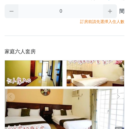
       前辦理入住手續時.又未與民宿聯繫協議入住時間，

間
取消政策
       則視訂房者及住房者無條件放棄訂單

5️⃣退房時間為 中午11:00前 

訂房前請先選擇入住人數
      (加價提早入住及續時服務以當日現場詢問確認為主)。

     退房後請將房門關上並將房卡放置於櫃檯回收籃裡

     房卡對民宿來說很重要‼️

     若退房沒繳回，民宿將對訂房人酌收補卡費400元

家庭六人套房
4️⃣早餐資訊：全房型無供早餐

5️⃣寄放行李：需提早1天通知寄放時間 

      入住當天/早上10:30後可寄放                                                  

      退房當天/晚上18:00前取行李
取消政策