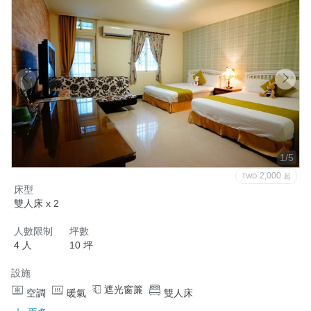
      入住當天/早上10:30後可寄放                                                  

      退房當天/晚上18:00前取行李
取消政策
1/5
2,000
TWD
起
床型
雙人床 x 2
人數限制
坪數
4 人
10 坪
設施
遮光窗簾
空調
暖氣
雙人床