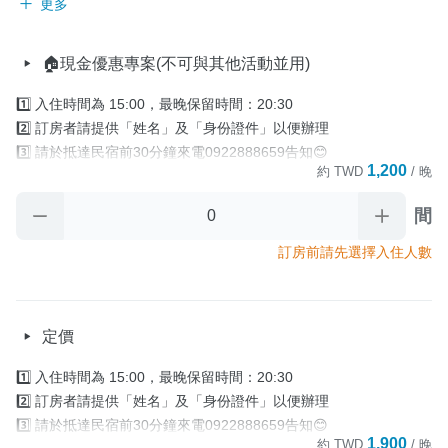
更多
🏠現金優惠專案(不可與其他活動並用)
1️⃣ 入住時間為 15:00，最晚保留時間：20:30

2️⃣ 訂房者請提供「姓名」及「身份證件」以便辦理

3️⃣ 請於抵達民宿前30分鐘來電0922888659告知😊

1,200
約
TWD
/ 晚
4️⃣ 住宿當日，如 因故無法於「最晚保留時間」

       前辦理入住手續時.又未與民宿聯繫協議入住時間，

間
       則視訂房者及住房者無條件放棄訂單。

5️⃣退房時間為 中午11:00前 

訂房前請先選擇入住人數
      (加價提早入住及續時服務以當日現場詢問確認為主)。

     退房後請將房門關上並將房卡放置於櫃檯回收籃裡

     房卡對民宿來說很重要‼️

定價
     若退房沒繳回，民宿將對訂房人酌收補卡費400元

4️⃣早餐資訊：全房型無供早餐

1️⃣ 入住時間為 15:00，最晚保留時間：20:30

5️⃣寄放行李：需提早1天通知寄放時間 

2️⃣ 訂房者請提供「姓名」及「身份證件」以便辦理

      入住當天/早上10:30後可寄放                                                  

3️⃣ 請於抵達民宿前30分鐘來電0922888659告知😊

      退房當天/晚上18:00前取行李
1,900
約
TWD
/ 晚