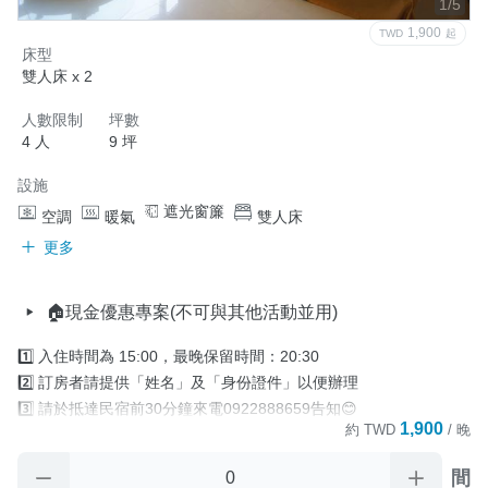
1/5
1,900
TWD
起
床型
雙人床 x 2
人數限制
坪數
4 人
9 坪
設施
遮光窗簾
空調
暖氣
雙人床
更多
🏠現金優惠專案(不可與其他活動並用)
1️⃣ 入住時間為 15:00，最晚保留時間：20:30

2️⃣ 訂房者請提供「姓名」及「身份證件」以便辦理

3️⃣ 請於抵達民宿前30分鐘來電0922888659告知😊

1,900
約
TWD
/ 晚
4️⃣ 住宿當日，如 因故無法於「最晚保留時間」

       前辦理入住手續時.又未與民宿聯繫協議入住時間，

間
       則視訂房者及住房者無條件放棄訂單。
