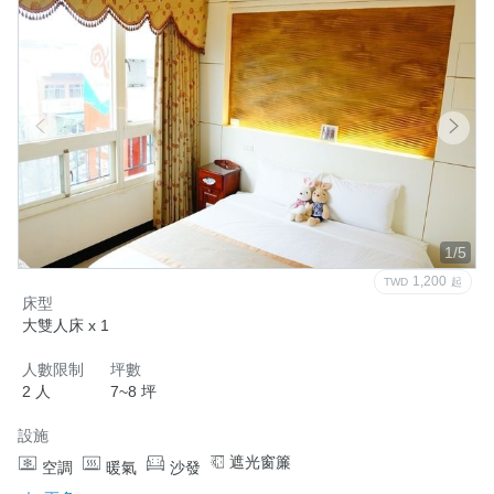
      入住當天/早上10:30後可寄放                                                  

      退房當天/晚上18:00前取行李
取消政策
1/5
1,200
TWD
起
床型
大雙人床 x 1
人數限制
坪數
2 人
7~8 坪
設施
遮光窗簾
空調
暖氣
沙發