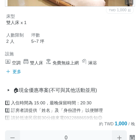
1/4
1,000
TWD
起
床型
雙人床 x 1
人數限制
坪數
2 人
5~7 坪
設施
空調
雙人床
免費無線上網
淋浴
更多
🏠現金優惠專案(不可與其他活動並用)
1️⃣ 入住時間為 15:00，最晚保留時間：20:30

2️⃣ 訂房者請提供「姓名」及「身份證件」以便辦理

3️⃣ 請於抵達民宿前30分鐘來電0922888659告知😊

1,000
約
TWD
/ 晚
4️⃣ 住宿當日，如 因故無法於「最晚保留時間」

       前辦理入住手續時.又未與民宿聯繫協議入住時間，

間