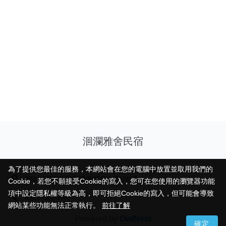
洄瀾雅舍民宿
為了提供您最佳的服務，本網站會在您的電腦中放置並取用我們的
為了提供您最佳的服務，本網站會在您的電腦中放置並取用我們的
970台湾花蓮縣花蓮市國聯二路78號
Cookie，若您不願接受Cookie的寫入，您可在您使用的瀏覽器功能
Cookie，若您不願接受Cookie的寫入，您可在您使用的瀏覽器功能
項中設定隱私權等級為高，即可拒絕Cookie的寫入，但可能會導致
項中設定隱私權等級為高，即可拒絕Cookie的寫入，但可能會導致
0922-888659
網站某些功能無法正常執行。
網站某些功能無法正常執行。
前往了解
前往了解
Powered by
OwlNest
確定
確定