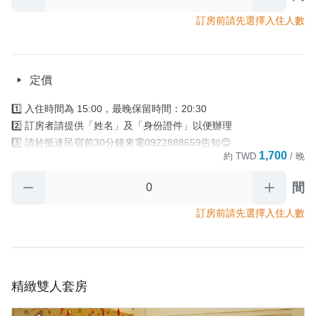
       則視訂房者及住房者無條件放棄訂單。

5️⃣退房時間為 中午11:00前 

訂房前請先選擇入住人數
      (加價提早入住及續時服務以當日現場詢問確認為主)。

     退房後請將房門關上並將房卡放置於櫃檯回收籃裡

     房卡對民宿來說很重要‼️

定價
     若退房沒繳回，民宿將對訂房人酌收補卡費400元

4️⃣早餐資訊：全房型無供早餐

1️⃣ 入住時間為 15:00，最晚保留時間：20:30

5️⃣寄放行李：需提早1天通知寄放時間 

2️⃣ 訂房者請提供「姓名」及「身份證件」以便辦理

      入住當天/早上10:30後可寄放                                                  

3️⃣ 請於抵達民宿前30分鐘來電0922888659告知😊

      退房當天/晚上18:00前取行李
1,700
約
TWD
/ 晚
4️⃣ 住宿當日，如 因故無法於「最晚保留時間」

       前辦理入住手續時.又未與民宿聯繫協議入住時間，

間
取消政策
       則視訂房者及住房者無條件放棄訂單

5️⃣退房時間為 中午11:00前 

訂房前請先選擇入住人數
      (加價提早入住及續時服務以當日現場詢問確認為主)。

     退房後請將房門關上並將房卡放置於櫃檯回收籃裡

     房卡對民宿來說很重要‼️

     若退房沒繳回，民宿將對訂房人酌收補卡費400元

精緻雙人套房
4️⃣早餐資訊：全房型無供早餐

5️⃣寄放行李：需提早1天通知寄放時間 
