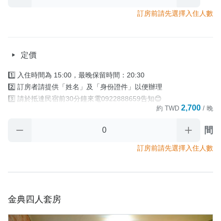
5️⃣退房時間為 中午11:00前 

訂房前請先選擇入住人數
      (加價提早入住及續時服務以當日現場詢問確認為主)。

     退房後請將房門關上並將房卡放置於櫃檯回收籃裡

     房卡對民宿來說很重要‼️

定價
     若退房沒繳回，民宿將對訂房人酌收補卡費400元

4️⃣早餐資訊：全房型無供早餐

1️⃣ 入住時間為 15:00，最晚保留時間：20:30

5️⃣寄放行李：需提早1天通知寄放時間 

2️⃣ 訂房者請提供「姓名」及「身份證件」以便辦理

      入住當天/早上10:30後可寄放                                                  

3️⃣ 請於抵達民宿前30分鐘來電0922888659告知😊

      退房當天/晚上18:00前取行李
2,700
約
TWD
/ 晚
4️⃣ 住宿當日，如 因故無法於「最晚保留時間」

       前辦理入住手續時.又未與民宿聯繫協議入住時間，

間
取消政策
       則視訂房者及住房者無條件放棄訂單

5️⃣退房時間為 中午11:00前 

訂房前請先選擇入住人數
      (加價提早入住及續時服務以當日現場詢問確認為主)。

     退房後請將房門關上並將房卡放置於櫃檯回收籃裡

     房卡對民宿來說很重要‼️

     若退房沒繳回，民宿將對訂房人酌收補卡費400元

金典四人套房
4️⃣早餐資訊：全房型無供早餐

5️⃣寄放行李：需提早1天通知寄放時間 
