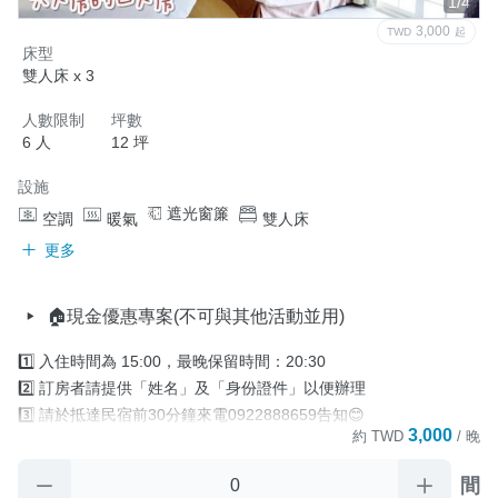
1/4
3,000
TWD
起
床型
雙人床 x 3
人數限制
坪數
6 人
12 坪
設施
遮光窗簾
空調
暖氣
雙人床
更多
🏠現金優惠專案(不可與其他活動並用)
1️⃣ 入住時間為 15:00，最晚保留時間：20:30

2️⃣ 訂房者請提供「姓名」及「身份證件」以便辦理

3️⃣ 請於抵達民宿前30分鐘來電0922888659告知😊

3,000
約
TWD
/ 晚
4️⃣ 住宿當日，如 因故無法於「最晚保留時間」

       前辦理入住手續時.又未與民宿聯繫協議入住時間，

間
       則視訂房者及住房者無條件放棄訂單。
