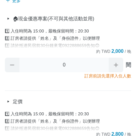
更多
🏠現金優惠專案(不可與其他活動並用)
1️⃣ 入住時間為 15:00，最晚保留時間：20:30

2️⃣ 訂房者請提供「姓名」及「身份證件」以便辦理

3️⃣ 請於抵達民宿前30分鐘來電0922888659告知😊

2,000
約
TWD
/ 晚
4️⃣ 住宿當日，如 因故無法於「最晚保留時間」

       前辦理入住手續時.又未與民宿聯繫協議入住時間，

間
       則視訂房者及住房者無條件放棄訂單。

5️⃣退房時間為 中午11:00前 

訂房前請先選擇入住人數
      (加價提早入住及續時服務以當日現場詢問確認為主)。

     退房後請將房門關上並將房卡放置於櫃檯回收籃裡

     房卡對民宿來說很重要‼️

定價
     若退房沒繳回，民宿將對訂房人酌收補卡費400元

4️⃣早餐資訊：全房型無供早餐

1️⃣ 入住時間為 15:00，最晚保留時間：20:30

5️⃣寄放行李：需提早1天通知寄放時間 

2️⃣ 訂房者請提供「姓名」及「身份證件」以便辦理

      入住當天/早上10:30後可寄放                                                  

3️⃣ 請於抵達民宿前30分鐘來電0922888659告知😊

      退房當天/晚上18:00前取行李
2,800
約
TWD
/ 晚
4️⃣ 住宿當日，如 因故無法於「最晚保留時間」
