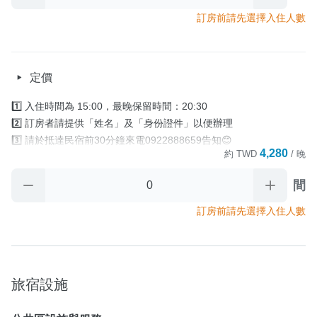
5️⃣退房時間為 中午11:00前 

訂房前請先選擇入住人數
      (加價提早入住及續時服務以當日現場詢問確認為主)。

     退房後請將房門關上並將房卡放置於櫃檯回收籃裡

     房卡對民宿來說很重要‼️

定價
     若退房沒繳回，民宿將對訂房人酌收補卡費400元

4️⃣早餐資訊：全房型無供早餐

1️⃣ 入住時間為 15:00，最晚保留時間：20:30

5️⃣寄放行李：需提早1天通知寄放時間 

2️⃣ 訂房者請提供「姓名」及「身份證件」以便辦理

      入住當天/早上10:30後可寄放                                                  

3️⃣ 請於抵達民宿前30分鐘來電0922888659告知😊

      退房當天/晚上18:00前取行李
4,280
約
TWD
/ 晚
4️⃣ 住宿當日，如 因故無法於「最晚保留時間」

       前辦理入住手續時.又未與民宿聯繫協議入住時間，

間
取消政策
       則視訂房者及住房者無條件放棄訂單

5️⃣退房時間為 中午11:00前 

訂房前請先選擇入住人數
      (加價提早入住及續時服務以當日現場詢問確認為主)。

     退房後請將房門關上並將房卡放置於櫃檯回收籃裡

     房卡對民宿來說很重要‼️

     若退房沒繳回，民宿將對訂房人酌收補卡費400元

旅宿設施
4️⃣早餐資訊：全房型無供早餐

5️⃣寄放行李：需提早1天通知寄放時間 
