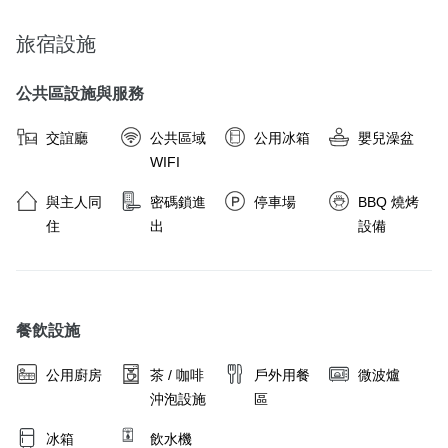
旅宿設施
公共區設施與服務
交誼廳
公共區域
公用冰箱
嬰兒澡盆
WIFI
與主人同
密碼鎖進
停車場
BBQ 燒烤
住
出
設備
餐飲設施
公用廚房
茶 / 咖啡
戶外用餐
微波爐
沖泡設施
區
冰箱
飲水機