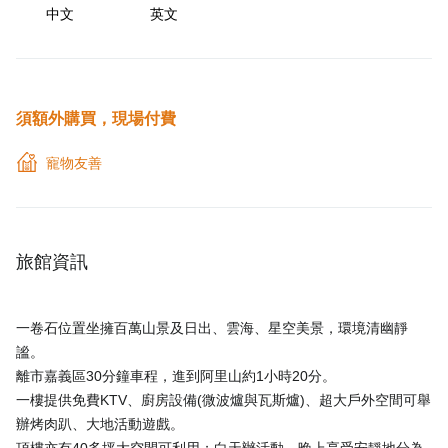
中文
英文
須額外購買，現場付費
寵物友善
旅館資訊
一卷石位置坐擁百萬山景及日出、雲海、星空美景，環境清幽靜
謐。
離市嘉義區30分鐘車程，進到阿里山約1小時20分。
一樓提供免費KTV、廚房設備(微波爐與瓦斯爐)、超大戶外空間可舉
辦烤肉趴、大地活動遊戲。
頂樓亦有40多坪大空間可利用；白天辦活動，晚上享受安靜地分為