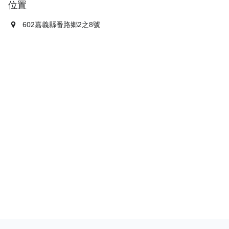
位置
602嘉義縣番路鄉2之8號