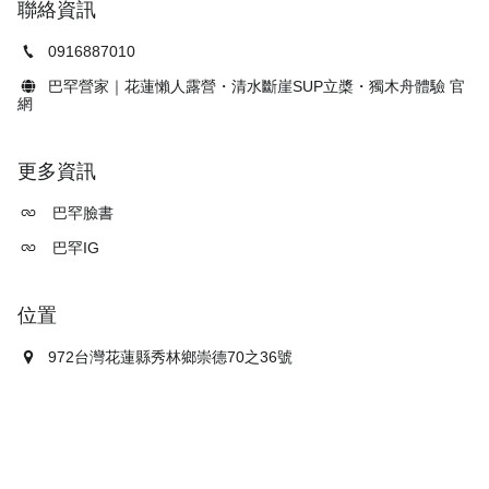
聯絡資訊
0916887010
巴罕營家｜花蓮懶人露營・清水斷崖SUP立槳・獨木舟體驗 官
網
更多資訊
巴罕臉書
巴罕IG
位置
972台灣花蓮縣秀林鄉崇德70之36號