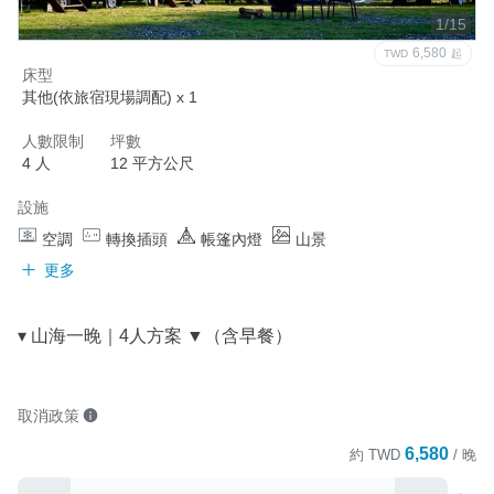
1/15
6,580
TWD
起
床型
其他(依旅宿現場調配) x 1
人數限制
坪數
4 人
12 平方公尺
設施
空調
轉換插頭
帳篷內燈
山景
更多
▾ 山海一晚｜4人方案 ▼（含早餐）
取消政策
6,580
約
TWD
/ 晚