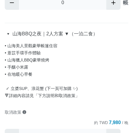
帳
山海BBQ之夜｜2人方案 ▼（一泊二食）
• 山海美人景觀豪華帳篷住宿

• 薏苡手環手作體驗

• 山海獵人BBQ豪華燒烤

• 手釀小米露

• 在地暖心早餐

 ✓ 立槳SUP、浪花蟹 (下一頁可加購 ✨)

🔻詳細內容請見「下方說明和取消政策」
取消政策
7,980
約
TWD
/ 晚