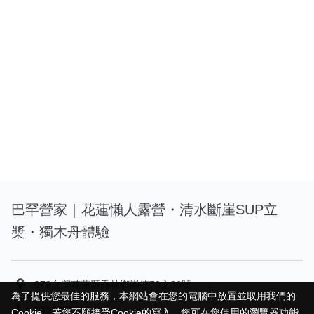
巴罕營家｜花蓮懶人露營・清水斷崖SUP立
槳・獨木舟體驗
972台灣花蓮縣秀林鄉崇德70之36號
為了提供您最佳的服務，本網站會在您的電腦中放置並取用我們的
為了提供您最佳的服務，本網站會在您的電腦中放置並取用我們的
0916887010
Cookie，若您不願接受Cookie的寫入，您可在您使用的瀏覽器功能
Cookie，若您不願接受Cookie的寫入，您可在您使用的瀏覽器功能