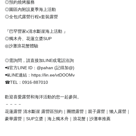
◎預約燒烤服務
◎園區內附設夏季海上活動
◎全包式露營行程x套裝露營
『巴罕營家x清水斷崖海上活動 』
◎獨木舟、花蓮立槳SUP
◎沙灘浪花蟹體驗
◎需詢問，請直接加LINE或電話洽詢
📲官方LINE ID：@pahan (記得加@)
📲LINE連結：https://lin.ee/vtDOOMv
☎TEL：0916-887010
歡迎喜愛露營和海洋活動的您一起參與。
－－－－
花蓮露營 清水斷崖 露營區預約｜團體露營｜親子露營｜懶人露營｜