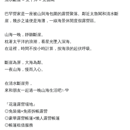
巴罕營家是一座被山與海包圍的露營聚落。鄰近太魯閣和清水斷
崖，幾步之遠便是海灘，一線海景休閒度假露營區。
山海一晚，靜聽斷崖。
枕著太平洋的浪潮，看星光墜入深海。
在這裡，時間不按小時計算，按海浪的起伏呼吸。
斷崖為屏，大海為鄰。
一夜山海，慢而入心。
在清水斷崖旁，
來和朋友一起過一晚山海生活吧✨💚
『花蓮露營場地』
◎免裝備×免搭拆帳露營
◎豪華露營帳篷×懶人露營帳篷
◎帳篷租借服務