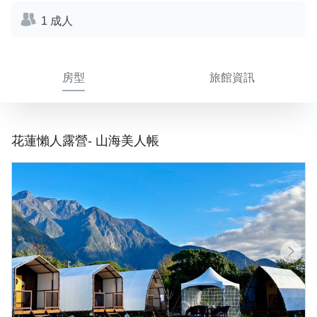
1 成人
房型
旅館資訊
花蓮懶人露營- 山海美人帳