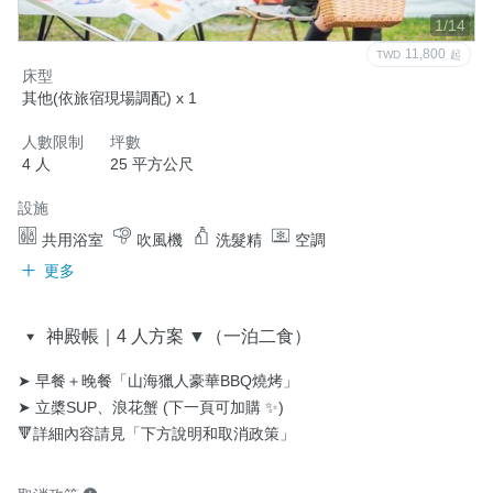
1/14
11,800
TWD
起
床型
其他(依旅宿現場調配) x 1
人數限制
坪數
4 人
25 平方公尺
設施
共用浴室
吹風機
洗髮精
空調
更多
神殿帳｜4 人方案 ▼（一泊二食）
➤ 早餐＋晚餐「山海獵人豪華BBQ燒烤」

➤ 立槳SUP、浪花蟹 (下一頁可加購 ✨)

🔻詳細內容請見「下方說明和取消政策」