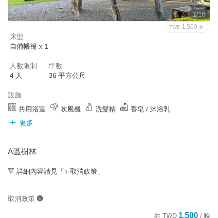
1/16
1,500
TWD
起
床型
自備帳篷 x 1
人數限制
坪數
4 人
36 平方公尺
設施
共用浴室
吹風機
洗髮精
香皂 / 沐浴乳
更多
A區樹林
🔻 詳細內容請見「✨取消政策」
取消政策
1,500
約
TWD
/ 晚