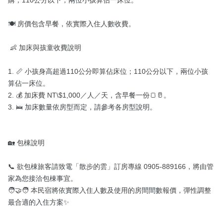
🍽️ 房價包含早餐，依實際入住人數收費。

 👶 加床與孩童收費說明

1. 📏 小孩身高超過110公分即算佔床位；110公分以下，兩位小孩
算佔一床位。

2. 💰 加床費 NT\$1,000／人／天，含早餐一份🍞🥛。

3. 🛌 加床數量依房型而定，請參考各房型說明。

🏡 包棟說明

📞 欲包棟旅客請致電「散步的雲」訂房專線 0905-889166，將由管
家為您接洽包棟事宜。

🧑‍🤝‍🧑 本民宿將依實際入住人數及使用的房間間數報價，彈性調整
最合適的入住方案✨
