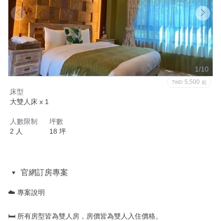
1/10
5,500
TWD
起
床型
大雙人床 x 1
人數限制
坪數
2 人
18 坪
官網訂房專案
☁️ 專案說明

🛏️ 所有房型皆為雙人房，房價皆為雙人入住價格。
