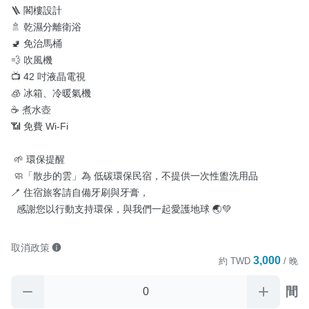
🪜 閣樓設計

🚿 乾濕分離衛浴

🚽 免治馬桶

💨 吹風機

📺 42 吋液晶電視

🧊 冰箱、冷暖氣機

☕ 煮水壺

📶 免費 Wi-Fi

 🌱 環保提醒

 🧼「散步的雲」為 低碳環保民宿，不提供一次性盥洗用品 

🪥 住宿旅客請自備牙刷與牙膏，

  感謝您以行動支持環保，與我們一起愛護地球 🌏💚
取消政策
3,000
約
TWD
/ 晚
間