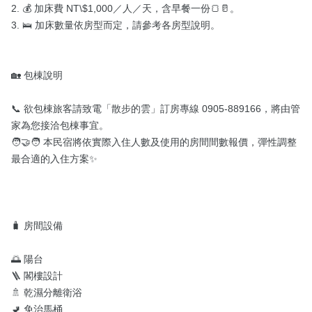
2. 💰 加床費 NT\$1,000／人／天，含早餐一份🍞🥛。

3. 🛌 加床數量依房型而定，請參考各房型說明。

🏡 包棟說明

📞 欲包棟旅客請致電「散步的雲」訂房專線 0905-889166，將由管
家為您接洽包棟事宜。

🧑‍🤝‍🧑 本民宿將依實際入住人數及使用的房間間數報價，彈性調整
最合適的入住方案✨

🧳 房間設備

🌅 陽台

🪜 閣樓設計

🚿 乾濕分離衛浴

🚽 免治馬桶
