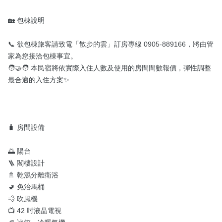
🏡 包棟說明

📞 欲包棟旅客請致電「散步的雲」訂房專線 0905-889166，將由管
家為您接洽包棟事宜。

🧑‍🤝‍🧑 本民宿將依實際入住人數及使用的房間間數報價，彈性調整
最合適的入住方案✨

🧳 房間設備

🌅 陽台

🪜 閣樓設計

🚿 乾濕分離衛浴

🚽 免治馬桶

💨 吹風機

📺 42 吋液晶電視
