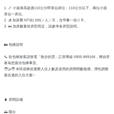
1. 📏 小孩身高超過110公分即算佔床位；110公分以下，兩位小孩
算佔一床位。

2. 💰 加床費 NT\$1,000／人／天，含早餐一份🍞🥛。

3. 🛌 加床數量依房型而定，請參考各房型說明。

🏡 包棟說明

📞 欲包棟旅客請致電「散步的雲」訂房專線 0905-889166，將由管
家為您接洽包棟事宜。

🧑‍🤝‍🧑 本民宿將依實際入住人數及使用的房間間數報價，彈性調整
最合適的入住方案✨

🧳 房間設備

🌅 陽台
