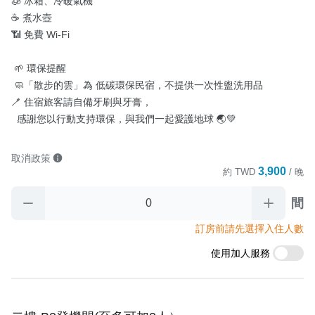
🧊 冰箱、冷暖氣機

☕ 煮水壺

📶 免費 Wi-Fi

 🌱 環保提醒

 🧼「散步的雲」為 低碳環保民宿，不提供一次性盥洗用品 

🪥 住宿旅客請自備牙刷與牙膏，

  感謝您以行動支持環保，與我們一起愛護地球 🌏💚
取消政策
3,900
約
TWD
/ 晚
間
訂房前請先選擇入住人數
使用加人服務