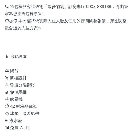
📞 欲包棟旅客請致電「散步的雲」訂房專線 0905-889166，將由管
家為您接洽包棟事宜。

🧑‍🤝‍🧑 本民宿將依實際入住人數及使用的房間間數報價，彈性調整
最合適的入住方案✨

🧳 房間設備

🌅 陽台

🪜 閣樓設計

🚿 乾濕分離衛浴

🚽 免治馬桶

💨 吹風機

📺 42 吋液晶電視

🧊 冰箱、冷暖氣機

☕ 煮水壺

📶 免費 Wi-Fi
