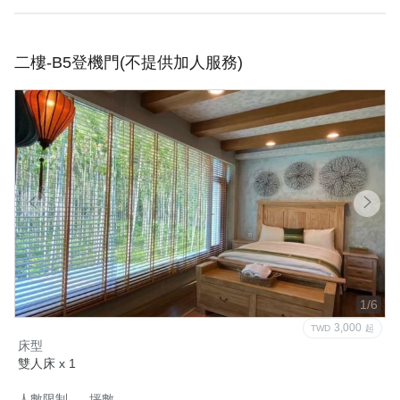
二樓-B5登機門(不提供加人服務)
1/6
3,000
TWD
起
床型
雙人床 x 1
人數限制
坪數