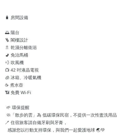
🧳 房間設備

🌅 陽台

🪜 閣樓設計

🚿 乾濕分離衛浴

🚽 免治馬桶

💨 吹風機

📺 42 吋液晶電視

🧊 冰箱、冷暖氣機

☕ 煮水壺

📶 免費 Wi-Fi

 🌱 環保提醒

 🧼「散步的雲」為 低碳環保民宿，不提供一次性盥洗用品 

🪥 住宿旅客請自備牙刷與牙膏，

  感謝您以行動支持環保，與我們一起愛護地球 🌏💚