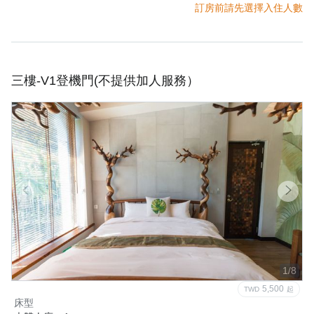
訂房前請先選擇入住人數
三樓-V1登機門(不提供加人服務）
1/8
5,500
TWD
起
床型