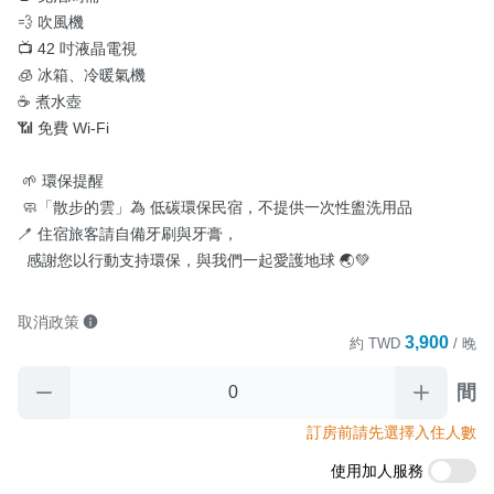
💨 吹風機

📺 42 吋液晶電視

🧊 冰箱、冷暖氣機

☕ 煮水壺

📶 免費 Wi-Fi

 🌱 環保提醒

 🧼「散步的雲」為 低碳環保民宿，不提供一次性盥洗用品 

🪥 住宿旅客請自備牙刷與牙膏，

  感謝您以行動支持環保，與我們一起愛護地球 🌏💚
取消政策
3,900
約
TWD
/ 晚
間
訂房前請先選擇入住人數
使用加人服務