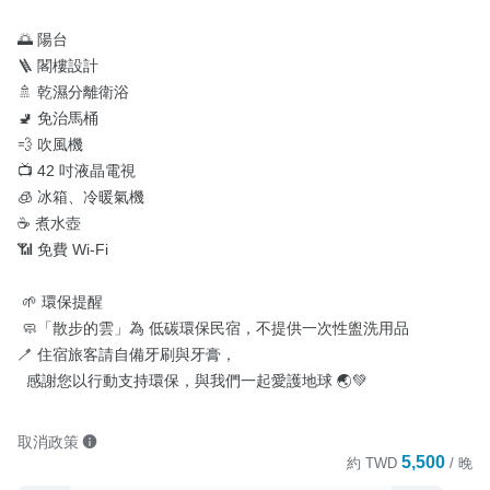
🌅 陽台

🪜 閣樓設計

🚿 乾濕分離衛浴

🚽 免治馬桶

💨 吹風機

📺 42 吋液晶電視

🧊 冰箱、冷暖氣機

☕ 煮水壺

📶 免費 Wi-Fi

 🌱 環保提醒

 🧼「散步的雲」為 低碳環保民宿，不提供一次性盥洗用品 

🪥 住宿旅客請自備牙刷與牙膏，

  感謝您以行動支持環保，與我們一起愛護地球 🌏💚
取消政策
5,500
約
TWD
/ 晚