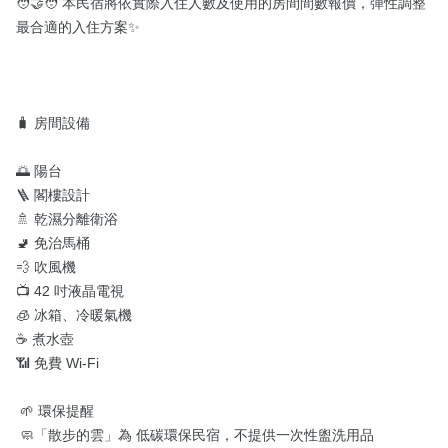
🧑‍🤝‍🧑 本民宿將依實際入住人數及使用的房間間數報價，彈性調整
最合適的入住方案✨

🧳 房間設備

🌅 陽台

🪜 閣樓設計

🚿 乾濕分離衛浴

🚽 免治馬桶

💨 吹風機

📺 42 吋液晶電視

🧊 冰箱、冷暖氣機

☕ 煮水壺

📶 免費 Wi-Fi

 🌱 環保提醒

 🧼「散步的雲」為 低碳環保民宿，不提供一次性盥洗用品 
