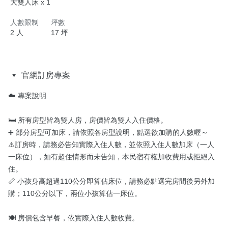
大雙人床 x 1
人數限制
坪數
2 人
17 坪
官網訂房專案
☁️ 專案說明

🛏️ 所有房型皆為雙人房，房價皆為雙人入住價格。

➕ 部分房型可加床，請依照各房型說明，點選欲加購的人數喔～

⚠️訂房時，請務必告知實際入住人數，並依照入住人數加床（一人
一床位），如有超住情形而未告知，本民宿有權加收費用或拒絕入
住。

📏 小孩身高超過110公分即算佔床位，請務必點選完房間後另外加
購；110公分以下，兩位小孩算佔一床位。

🍽️ 房價包含早餐，依實際入住人數收費。
