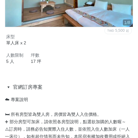
1/8
5,500
TWD
起
床型
單人床 x 2
人數限制
坪數
5 人
17 坪
官網訂房專案
☁️ 專案說明

🛏️ 所有房型皆為雙人房，房價皆為雙人入住價格。

➕ 部分房型可加床，請依照各房型說明，點選欲加購的人數喔～

⚠️訂房時，請務必告知實際入住人數，並依照入住人數加床（一人
一床位），如有超住情形而未告知，本民宿有權加收費用或拒絕入