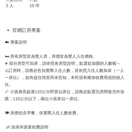
2 人
10 坪
官網訂房專案
☁️ 專案說明

🛏️ 所有房型皆為雙人房，房價皆為雙人入住價格。

➕ 部分房型可加床，請依照各房型說明，點選欲加購的人數喔～

⚠️訂房時，請務必告知實際入住人數，並依照入住人數加床（一人
一床位），如有超住情形而未告知，本民宿有權加收費用或拒絕入
住。

📏 小孩身高超過110公分即算佔床位，請務必點選完房間後另外加
購；110公分以下，兩位小孩算佔一床位。

🍽️ 房價包含早餐，依實際入住人數收費。

 👶 加床與孩童收費說明
