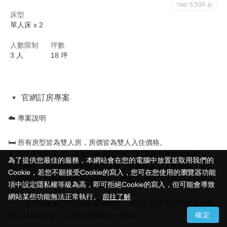
5,500
TWD
起
床型
單人床 x 2
人數限制
坪數
3 人
18 坪
官網訂房專案
☁️ 專案說明

🛏️ 所有房型皆為雙人房，房價皆為雙人入住價格。

➕ 部分房型可加床，請依照各房型說明，點選欲加購的人數喔～

為了提供您最佳的服務，本網站會在您的電腦中放置並取用我們的
為了提供您最佳的服務，本網站會在您的電腦中放置並取用我們的
⚠️訂房時，請務必告知實際入住人數，並依照入住人數加床（一人
Cookie，若您不願接受Cookie的寫入，您可在您使用的瀏覽器功能
Cookie，若您不願接受Cookie的寫入，您可在您使用的瀏覽器功能
一床位），如有超住情形而未告知，本民宿有權加收費用或拒絕入
項中設定隱私權等級為高，即可拒絕Cookie的寫入，但可能會導致
項中設定隱私權等級為高，即可拒絕Cookie的寫入，但可能會導致
住。

網站某些功能無法正常執行。
網站某些功能無法正常執行。
前往了解
前往了解
📏 小孩身高超過110公分即算佔床位，請務必點選完房間後另外加
確定
確定
購；110公分以下，兩位小孩算佔一床位。
