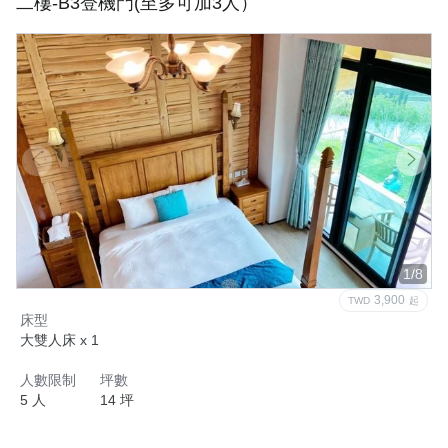
二樓-B3登機門(至多可加3人）
1/8
3,900
TWD
起
床型
大雙人床 x 1
人數限制
坪數
5 人
14 坪