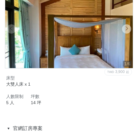
1/6
3,900
TWD
起
床型
大雙人床 x 1
人數限制
坪數
5 人
14 坪
官網訂房專案