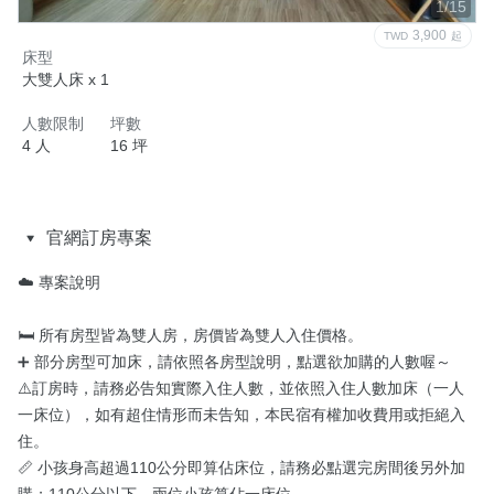
1/15
3,900
TWD
起
床型
大雙人床 x 1
人數限制
坪數
4 人
16 坪
官網訂房專案
☁️ 專案說明

🛏️ 所有房型皆為雙人房，房價皆為雙人入住價格。

➕ 部分房型可加床，請依照各房型說明，點選欲加購的人數喔～

⚠️訂房時，請務必告知實際入住人數，並依照入住人數加床（一人
一床位），如有超住情形而未告知，本民宿有權加收費用或拒絕入
住。

📏 小孩身高超過110公分即算佔床位，請務必點選完房間後另外加
購；110公分以下，兩位小孩算佔一床位。
