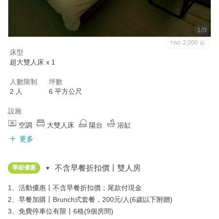
1/9
2,000
TWD
起
床型
超大雙人床 x 1
人數限制
坪數
2 人
6 平方公尺
設施
空調
大雙人床
陽台
浴缸
更多
不含早餐折扣價丨雙人房
季節優惠
1、活動優惠丨不含早餐折扣價；尾款付現金

2、早餐加購丨Brunch式套餐，200元/人(6歲以下附贈)

3、免費停車位有限丨6格(9個房間)
