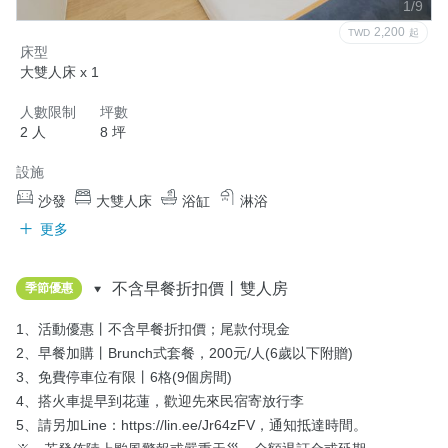
1/9
2,200
TWD
起
床型
大雙人床 x 1
人數限制
坪數
2 人
8 坪
設施
沙發
大雙人床
浴缸
淋浴
更多
不含早餐折扣價丨雙人房
季節優惠
1、活動優惠丨不含早餐折扣價；尾款付現金

2、早餐加購丨Brunch式套餐，200元/人(6歲以下附贈)

3、免費停車位有限丨6格(9個房間)

4、搭火車提早到花蓮，歡迎先來民宿寄放行李

5、請另加Line：https://lin.ee/Jr64zFV，通知抵達時間。
