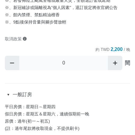
※、若發佈陸上颱風警報或嚴重天災，全額退訂金或延期

※、新冠確診或隔離視為"個人因素"，退訂規定將依官網公告

※、館內禁煙、禁點精油檀香

※、9點後保持音量與腳步聲放輕
取消政策
2,200
約
TWD
/ 晚
間
一般訂房
平日房價：星期日～星期四 

假日房價：星期五＆星期六，連續假期前一晚

原價：過年(初一～初五)

(註：過年尾款將收取現金，不提供刷卡)