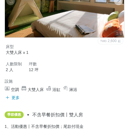
1/4
2,600
TWD
起
床型
大雙人床 x 1
人數限制
坪數
2 人
12 坪
設施
空調
大雙人床
浴缸
淋浴
更多
不含早餐折扣價丨雙人房
季節優惠
1、活動優惠丨不含早餐折扣價；尾款付現金
