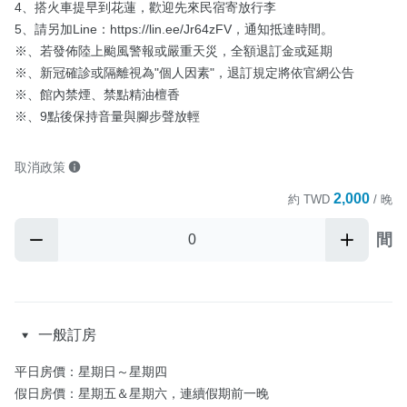
4、搭火車提早到花蓮，歡迎先來民宿寄放行李

5、請另加Line：https://lin.ee/Jr64zFV，通知抵達時間。

※、若發佈陸上颱風警報或嚴重天災，全額退訂金或延期

※、新冠確診或隔離視為"個人因素"，退訂規定將依官網公告

※、館內禁煙、禁點精油檀香

※、9點後保持音量與腳步聲放輕
取消政策
2,000
約
TWD
/ 晚
間
一般訂房
平日房價：星期日～星期四 

假日房價：星期五＆星期六，連續假期前一晚
