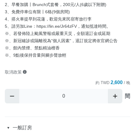
2、早餐加購丨Brunch式套餐，200元/人(6歲以下附贈)

3、免費停車位有限丨6格(9個房間)

4、搭火車提早到花蓮，歡迎先來民宿寄放行李

5、請另加Line：https://lin.ee/Jr64zFV，通知抵達時間。

※、若發佈陸上颱風警報或嚴重天災，全額退訂金或延期

※、新冠確診或隔離視為"個人因素"，退訂規定將依官網公告

※、館內禁煙、禁點精油檀香

※、9點後保持音量與腳步聲放輕
取消政策
2,600
約
TWD
/ 晚
間
一般訂房