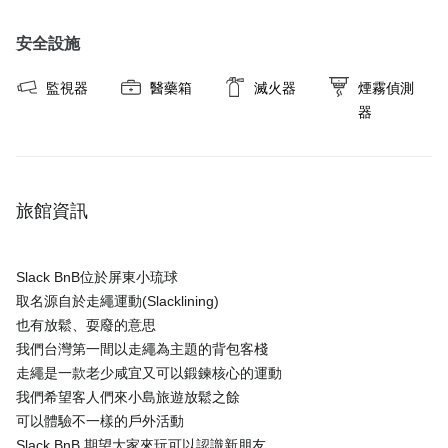
安全設施
監視器
醫藥箱
滅火器
煙霧偵測
器
旅館資訊
Slack BnB位於屏東小琉球
取名源自於走繩運動(Slacklining)
也有放鬆、耍廢的意思
我們台灣第一間以走繩為主題的背包客棧
走繩是一款老少咸宜又可以鍛鍊核心的運動
我們希望客人們來小島旅遊放鬆之餘
可以體驗不一樣的戶外活動
Slack BnB 期望大家來玩可以認識新朋友