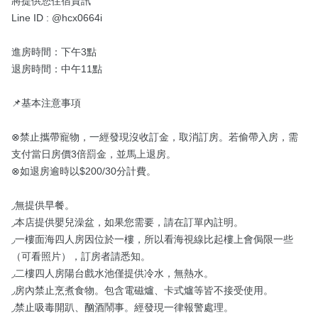
將提供您住宿資訊

Line ID : @hcx0664i

進房時間：下午3點

退房時間：中午11點

📌基本注意事項

⊗禁止攜帶寵物，一經發現沒收訂金，取消訂房。若偷帶入房，需
支付當日房價3倍罰金，並馬上退房。

⊗如退房逾時以$200/30分計費。

◞無提供早餐。

◞本店提供嬰兒澡盆，如果您需要，請在訂單內註明。

◞一樓面海四人房因位於一樓，所以看海視線比起樓上會侷限一些
（可看照片），訂房者請悉知。

◞二樓四人房陽台戲水池僅提供冷水，無熱水。

◞房內禁止烹煮食物。包含電磁爐、卡式爐等皆不接受使用。

◞禁止吸毒開趴、酗酒鬧事。經發現一律報警處理。
