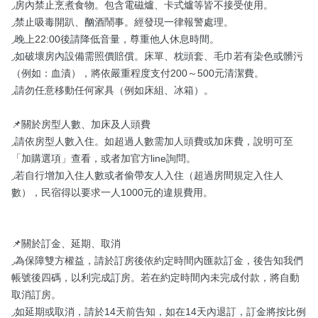
◞房內禁止烹煮食物。包含電磁爐、卡式爐等皆不接受使用。

◞禁止吸毒開趴、酗酒鬧事。經發現一律報警處理。

◞晚上22:00後請降低音量，尊重他人休息時間。

◞如破壞房內設備需照價賠償。床單、枕頭套、毛巾若有染色或髒污
（例如：血漬），將依嚴重程度支付200～500元清潔費。

◞請勿任意移動任何家具（例如床組、冰箱）。

📌關於房型人數、加床及人頭費

◞請依房型人數入住。如超過人數需加人頭費或加床費，說明可至
「加購選項」查看，或者加官方line詢問。

◞若自行增加入住人數或者偷帶友人入住（超過房間規定入住人
數），民宿得以要求一人1000元的違規費用。

📌關於訂金、延期、取消

◞為保障雙方權益，請於訂房後依約定時間內匯款訂金，後告知我們
帳號後四碼，以利完成訂房。若在約定時間內未完成付款，將自動
取消訂房。

◞如延期或取消，請於14天前告知，如在14天內退訂，訂金將按比例