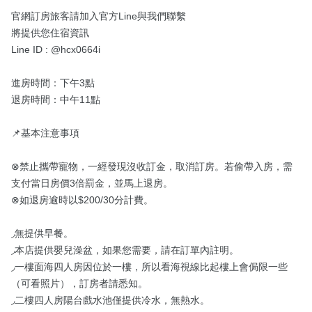
官網訂房旅客請加入官方Line與我們聯繫

將提供您住宿資訊

Line ID : @hcx0664i

進房時間：下午3點

退房時間：中午11點

📌基本注意事項

⊗禁止攜帶寵物，一經發現沒收訂金，取消訂房。若偷帶入房，需
支付當日房價3倍罰金，並馬上退房。

⊗如退房逾時以$200/30分計費。

◞無提供早餐。

◞本店提供嬰兒澡盆，如果您需要，請在訂單內註明。

◞一樓面海四人房因位於一樓，所以看海視線比起樓上會侷限一些
（可看照片），訂房者請悉知。

◞二樓四人房陽台戲水池僅提供冷水，無熱水。
