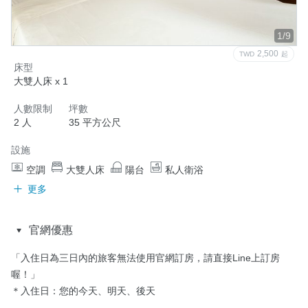
1/9
2,500
TWD
起
床型
大雙人床 x 1
人數限制
坪數
2 人
35 平方公尺
設施
空調
大雙人床
陽台
私人衛浴
更多
官網優惠
「入住日為三日內的旅客無法使用官網訂房，請直接Line上訂房
喔！」

＊入住日：您的今天、明天、後天
