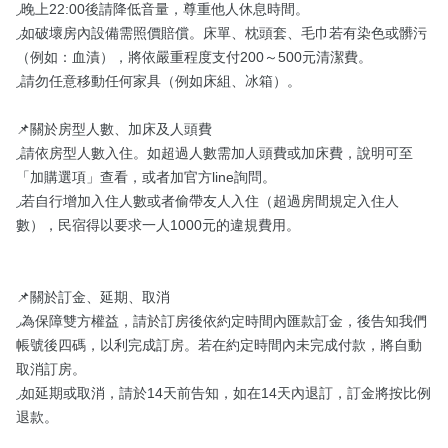
◞晚上22:00後請降低音量，尊重他人休息時間。

◞如破壞房內設備需照價賠償。床單、枕頭套、毛巾若有染色或髒污
（例如：血漬），將依嚴重程度支付200～500元清潔費。

◞請勿任意移動任何家具（例如床組、冰箱）。

📌關於房型人數、加床及人頭費

◞請依房型人數入住。如超過人數需加人頭費或加床費，說明可至
「加購選項」查看，或者加官方line詢問。

◞若自行增加入住人數或者偷帶友人入住（超過房間規定入住人
數），民宿得以要求一人1000元的違規費用。

📌關於訂金、延期、取消

◞為保障雙方權益，請於訂房後依約定時間內匯款訂金，後告知我們
帳號後四碼，以利完成訂房。若在約定時間內未完成付款，將自動
取消訂房。

◞如延期或取消，請於14天前告知，如在14天內退訂，訂金將按比例
退款。