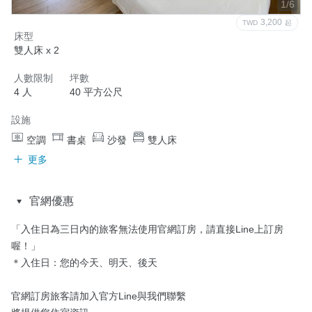
1/6
3,200
TWD
起
床型
雙人床 x 2
人數限制
坪數
4 人
40 平方公尺
設施
空調
書桌
沙發
雙人床
更多
官網優惠
「入住日為三日內的旅客無法使用官網訂房，請直接Line上訂房
喔！」

＊入住日：您的今天、明天、後天

官網訂房旅客請加入官方Line與我們聯繫
