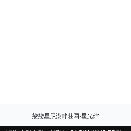
戀戀星辰湖畔莊園-星光館