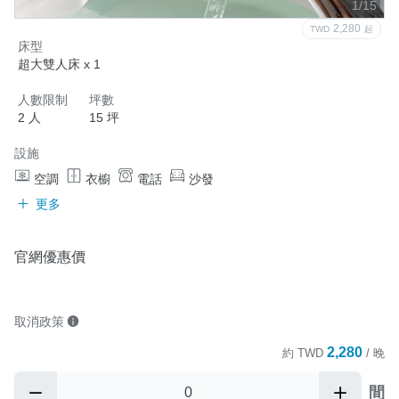
1/15
2,280
TWD
起
床型
超大雙人床 x 1
人數限制
坪數
2 人
15 坪
設施
空調
衣櫥
電話
沙發
更多
官網優惠價
取消政策
2,280
約
TWD
/ 晚
間