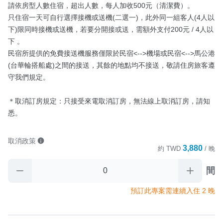
請依房型人數住宿，超出人數，每人加收500元（清潔費）。

只住宿一天可自行選擇接機或送機(二選一)，此外同一組客人(4人以
下)限同時接機或送機，若要分開接或送，需額外支付200元 / 4人以
下 。

民宿所提供的免費接送機服務僅限於民宿<-->機場或民宿<-->馬公港
(台華輪搭船處)之間的接送，其餘的地點均不接送，敬請住房旅客遵
守我們規定。

＊取消訂房規定：只接受來電取消訂房，無法線上取消訂房，請知
悉。
取消政策
3,880
約
TWD
/ 晚
間
預訂此專案需連續入住 2 晚