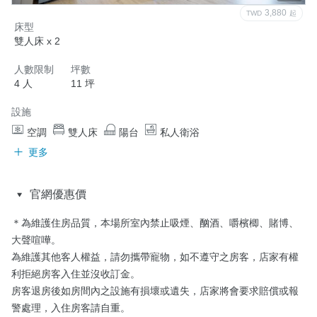
3,880
TWD
起
床型
雙人床 x 2
人數限制
坪數
4 人
11 坪
設施
空調
雙人床
陽台
私人衛浴
更多
官網優惠價
＊為維護住房品質，本場所室內禁止吸煙、酗酒、嚼檳楖、賭博、
大聲喧嘩。

為維護其他客人權益，請勿攜帶寵物，如不遵守之房客，店家有權
利拒絕房客入住並沒收訂金。

房客退房後如房間內之設施有損壞或遺失，店家將會要求賠償或報
警處理，入住房客請自重。
