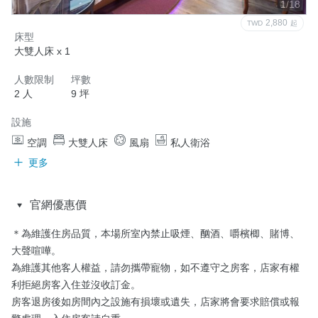
1/18
2,880
TWD
起
床型
大雙人床 x 1
人數限制
坪數
2 人
9 坪
設施
空調
大雙人床
風扇
私人衛浴
更多
官網優惠價
＊為維護住房品質，本場所室內禁止吸煙、酗酒、嚼檳楖、賭博、
大聲喧嘩。

為維護其他客人權益，請勿攜帶寵物，如不遵守之房客，店家有權
利拒絕房客入住並沒收訂金。

房客退房後如房間內之設施有損壞或遺失，店家將會要求賠償或報