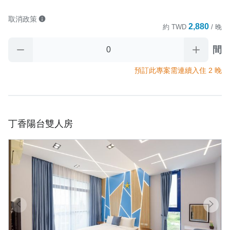
取消政策
2,880
約
TWD
/ 晚
間
預訂此專案需連續入住 2 晚
丁香陽台雙人房