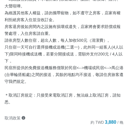
大聲喧嘩。

為維護其他客人權益，請勿攜帶寵物，如不遵守之房客，店家有權
利拒絕房客入住並沒收訂金。

房客退房後如房間內之設施有損壞或遺失，店家將會要求賠償或報
警處理，入住房客請自重。

請依房型人數住宿，超出人數，每人加收500元（清潔費）。

只住宿一天可自行選擇接機或送機(二選一)，此外同一組客人(4人以
下)限同時接機或送機，若要分開接或送，需額外支付200元 / 4人以
下 。

民宿所提供的免費接送機服務僅限於民宿<-->機場或民宿<-->馬公港
(台華輪搭船處)之間的接送，其餘的地點均不接送，敬請住房旅客遵
守我們規定。

＊取消訂房規定：只接受來電取消訂房，無法線上取消訂房，請知
悉。
取消政策
3,880
約
TWD
/ 晚