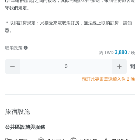
(台華輪搭船處)之間的接送，其餘的地點均不接送，敬請住房旅客遵
守我們規定。

＊取消訂房規定：只接受來電取消訂房，無法線上取消訂房，請知
悉。
取消政策
3,880
約
TWD
/ 晚
間
預訂此專案需連續入住 2 晚
旅宿設施
公共區設施與服務