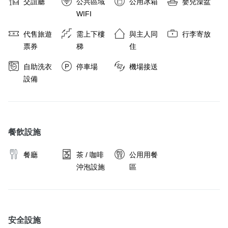
交誼廳
公共區域
公用冰箱
嬰兒澡盆
WIFI
代售旅遊
需上下樓
與主人同
行李寄放
票券
梯
住
自助洗衣
停車場
機場接送
設備
餐飲設施
餐廳
茶 / 咖啡
公用用餐
沖泡設施
區
安全設施