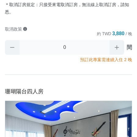
＊取消訂房規定：只接受來電取消訂房，無法線上取消訂房，請知
悉。
取消政策
3,880
約
TWD
/ 晚
間
預訂此專案需連續入住 2 晚
珊瑚陽台四人房