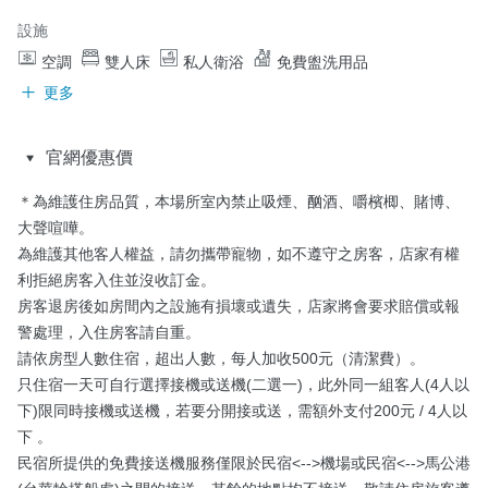
設施
空調
雙人床
私人衛浴
免費盥洗用品
更多
官網優惠價
＊為維護住房品質，本場所室內禁止吸煙、酗酒、嚼檳楖、賭博、
大聲喧嘩。

為維護其他客人權益，請勿攜帶寵物，如不遵守之房客，店家有權
利拒絕房客入住並沒收訂金。

房客退房後如房間內之設施有損壞或遺失，店家將會要求賠償或報
警處理，入住房客請自重。

請依房型人數住宿，超出人數，每人加收500元（清潔費）。

只住宿一天可自行選擇接機或送機(二選一)，此外同一組客人(4人以
下)限同時接機或送機，若要分開接或送，需額外支付200元 / 4人以
下 。

民宿所提供的免費接送機服務僅限於民宿<-->機場或民宿<-->馬公港