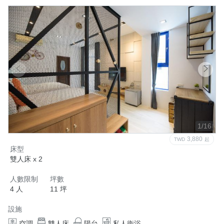
1/16
3,880
TWD
起
床型
雙人床 x 2
人數限制
坪數
4 人
11 坪
設施
空調
雙人床
陽台
私人衛浴