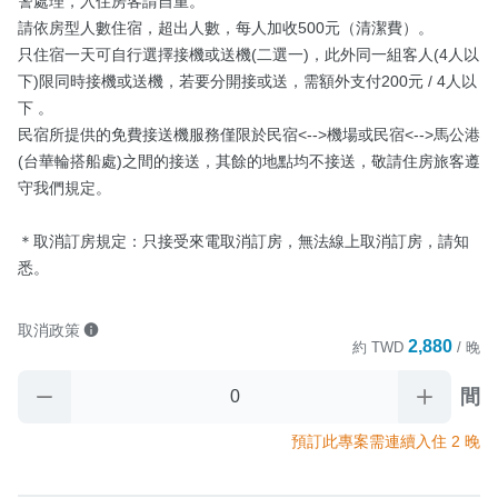
警處理，入住房客請自重。

請依房型人數住宿，超出人數，每人加收500元（清潔費）。

只住宿一天可自行選擇接機或送機(二選一)，此外同一組客人(4人以
下)限同時接機或送機，若要分開接或送，需額外支付200元 / 4人以
下 。

民宿所提供的免費接送機服務僅限於民宿<-->機場或民宿<-->馬公港
(台華輪搭船處)之間的接送，其餘的地點均不接送，敬請住房旅客遵
守我們規定。

＊取消訂房規定：只接受來電取消訂房，無法線上取消訂房，請知
悉。
取消政策
2,880
約
TWD
/ 晚
間
預訂此專案需連續入住 2 晚