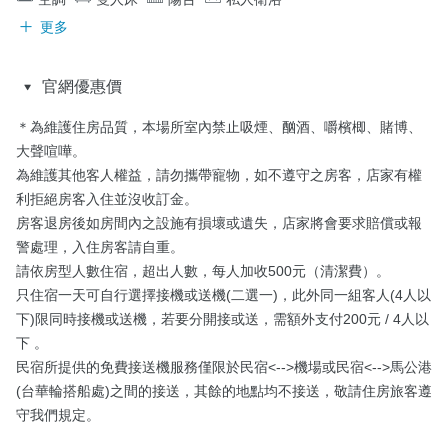
更多
官網優惠價
＊為維護住房品質，本場所室內禁止吸煙、酗酒、嚼檳楖、賭博、
大聲喧嘩。

為維護其他客人權益，請勿攜帶寵物，如不遵守之房客，店家有權
利拒絕房客入住並沒收訂金。

房客退房後如房間內之設施有損壞或遺失，店家將會要求賠償或報
警處理，入住房客請自重。

請依房型人數住宿，超出人數，每人加收500元（清潔費）。

只住宿一天可自行選擇接機或送機(二選一)，此外同一組客人(4人以
下)限同時接機或送機，若要分開接或送，需額外支付200元 / 4人以
下 。

民宿所提供的免費接送機服務僅限於民宿<-->機場或民宿<-->馬公港
(台華輪搭船處)之間的接送，其餘的地點均不接送，敬請住房旅客遵
守我們規定。
