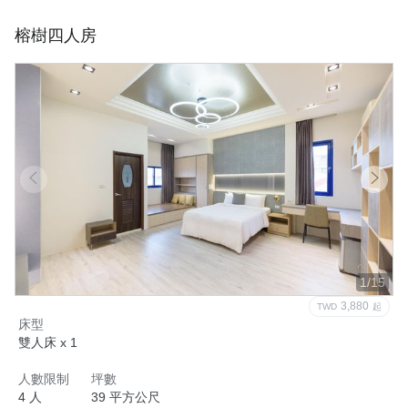
榕樹四人房
1/15
3,880
TWD
起
床型
雙人床 x 1
人數限制
坪數
4 人
39 平方公尺