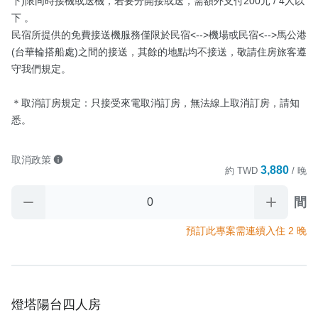
下)限同時接機或送機，若要分開接或送，需額外支付200元 / 4人以
下 。

民宿所提供的免費接送機服務僅限於民宿<-->機場或民宿<-->馬公港
(台華輪搭船處)之間的接送，其餘的地點均不接送，敬請住房旅客遵
守我們規定。

＊取消訂房規定：只接受來電取消訂房，無法線上取消訂房，請知
悉。
取消政策
3,880
約
TWD
/ 晚
間
預訂此專案需連續入住 2 晚
燈塔陽台四人房