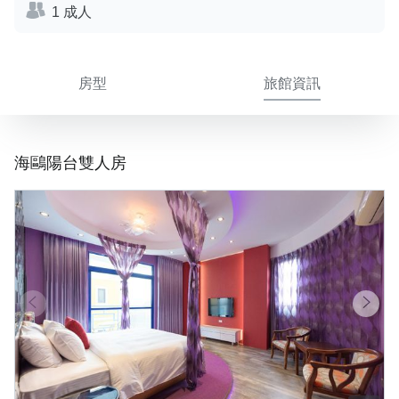
1 成人
房型
旅館資訊
海鷗陽台雙人房