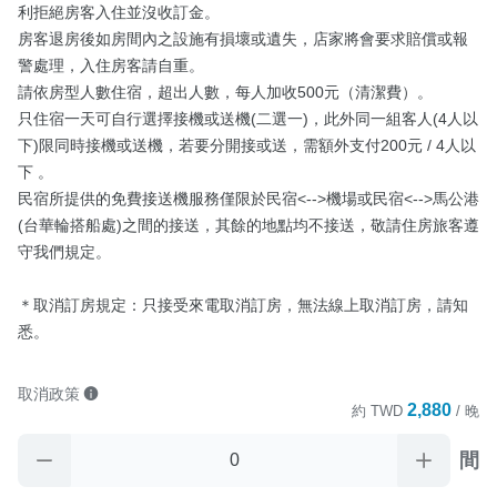
利拒絕房客入住並沒收訂金。

房客退房後如房間內之設施有損壞或遺失，店家將會要求賠償或報
警處理，入住房客請自重。

請依房型人數住宿，超出人數，每人加收500元（清潔費）。

只住宿一天可自行選擇接機或送機(二選一)，此外同一組客人(4人以
下)限同時接機或送機，若要分開接或送，需額外支付200元 / 4人以
下 。

民宿所提供的免費接送機服務僅限於民宿<-->機場或民宿<-->馬公港
(台華輪搭船處)之間的接送，其餘的地點均不接送，敬請住房旅客遵
守我們規定。

＊取消訂房規定：只接受來電取消訂房，無法線上取消訂房，請知
悉。
取消政策
2,880
約
TWD
/ 晚
間