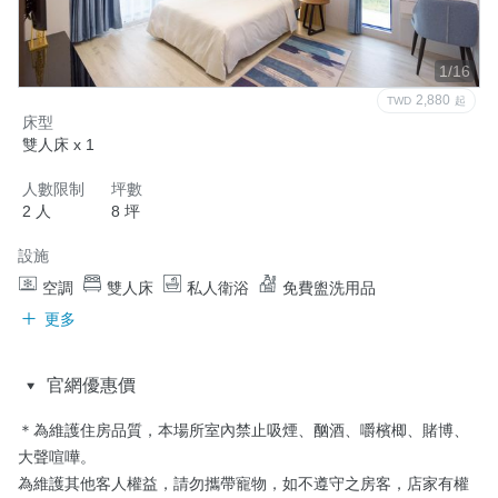
1/16
2,880
TWD
起
床型
雙人床 x 1
人數限制
坪數
2 人
8 坪
設施
空調
雙人床
私人衛浴
免費盥洗用品
更多
官網優惠價
＊為維護住房品質，本場所室內禁止吸煙、酗酒、嚼檳楖、賭博、
大聲喧嘩。

為維護其他客人權益，請勿攜帶寵物，如不遵守之房客，店家有權