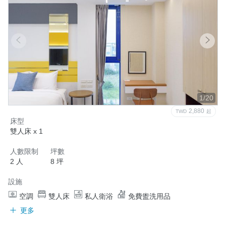
1/20
2,880
TWD
起
床型
雙人床 x 1
人數限制
坪數
2 人
8 坪
設施
空調
雙人床
私人衛浴
免費盥洗用品
更多