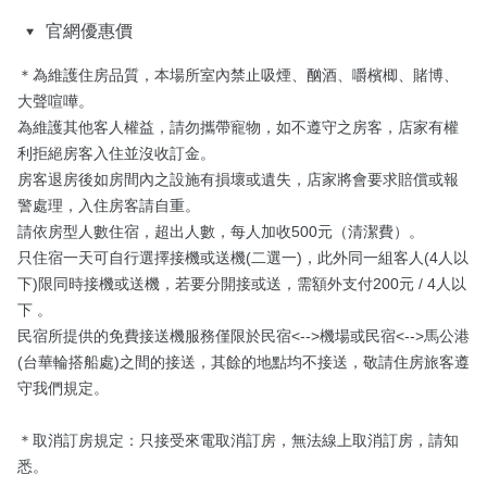
官網優惠價
＊為維護住房品質，本場所室內禁止吸煙、酗酒、嚼檳楖、賭博、
大聲喧嘩。

為維護其他客人權益，請勿攜帶寵物，如不遵守之房客，店家有權
利拒絕房客入住並沒收訂金。

房客退房後如房間內之設施有損壞或遺失，店家將會要求賠償或報
警處理，入住房客請自重。

請依房型人數住宿，超出人數，每人加收500元（清潔費）。

只住宿一天可自行選擇接機或送機(二選一)，此外同一組客人(4人以
下)限同時接機或送機，若要分開接或送，需額外支付200元 / 4人以
下 。

民宿所提供的免費接送機服務僅限於民宿<-->機場或民宿<-->馬公港
(台華輪搭船處)之間的接送，其餘的地點均不接送，敬請住房旅客遵
守我們規定。

＊取消訂房規定：只接受來電取消訂房，無法線上取消訂房，請知
悉。