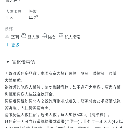
人數限制
坪數
4 人
11 坪
設施
空調
雙人床
陽台
私人衛浴
更多
官網優惠價
＊為維護住房品質，本場所室內禁止吸煙、酗酒、嚼檳楖、賭博、
大聲喧嘩。

為維護其他客人權益，請勿攜帶寵物，如不遵守之房客，店家有權
利拒絕房客入住並沒收訂金。

房客退房後如房間內之設施有損壞或遺失，店家將會要求賠償或報
警處理，入住房客請自重。

請依房型人數住宿，超出人數，每人加收500元（清潔費）。

只住宿一天可自行選擇接機或送機(二選一)，此外同一組客人(4人以