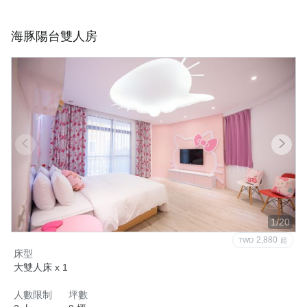
海豚陽台雙人房
1/20
2,880
TWD
起
床型
大雙人床 x 1
人數限制
坪數