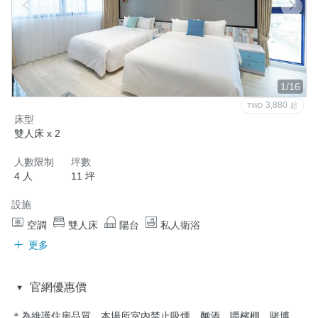
1/16
3,880
TWD
起
床型
雙人床 x 2
人數限制
坪數
4 人
11 坪
設施
空調
雙人床
陽台
私人衛浴
更多
官網優惠價
＊為維護住房品質，本場所室內禁止吸煙、酗酒、嚼檳楖、賭博、