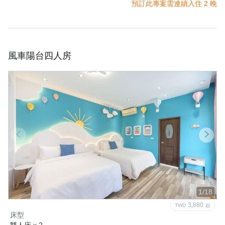
預訂此專案需連續入住 2 晚
風車陽台四人房
1/18
3,880
TWD
起
床型
雙人床 x 2