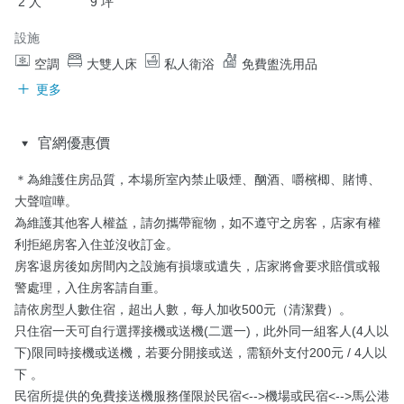
2 人
9 坪
設施
空調
大雙人床
私人衛浴
免費盥洗用品
更多
官網優惠價
＊為維護住房品質，本場所室內禁止吸煙、酗酒、嚼檳楖、賭博、
大聲喧嘩。

為維護其他客人權益，請勿攜帶寵物，如不遵守之房客，店家有權
利拒絕房客入住並沒收訂金。

房客退房後如房間內之設施有損壞或遺失，店家將會要求賠償或報
警處理，入住房客請自重。

請依房型人數住宿，超出人數，每人加收500元（清潔費）。

只住宿一天可自行選擇接機或送機(二選一)，此外同一組客人(4人以
下)限同時接機或送機，若要分開接或送，需額外支付200元 / 4人以
下 。

民宿所提供的免費接送機服務僅限於民宿<-->機場或民宿<-->馬公港