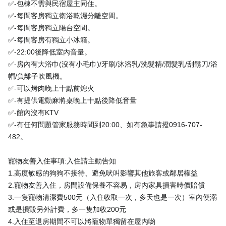
✅-包棟不需與民宿屋主同住。
✅-每間客房獨立衛浴乾濕分離空間。
✅-每間客房獨立陽台空間。
✅-每間客房有獨立小冰箱。
✅-22:00後降低室內音量。
✅-房內有大浴巾(沒有小毛巾)/牙刷/沐浴乳/洗髮精/潤髮乳/刮鬍刀/浴
帽/負離子吹風機。
✅-可以烤肉晚上十點前熄火
✅-有提供電動麻將桌晚上十點後降低音量
✅-館內沒有KTV
✅-有任何問題管家服務時間到20:00、如有急事請撥0916-707-
482。
寵物友善入住事項:入住請主動告知
1.高度敏感的狗狗不接待、避免吠叫影響其他旅客或鄰居權益
2.寵物友善入住，房間設備保養不容易，房內家具損害時價賠償
3.一隻寵物清潔費500元（入住收取一次，多天也是一次）室內便溺
或是損毀另外計費，多一隻加收200元
4.入住至退房期間不可以將寵物單獨留在屋內喲