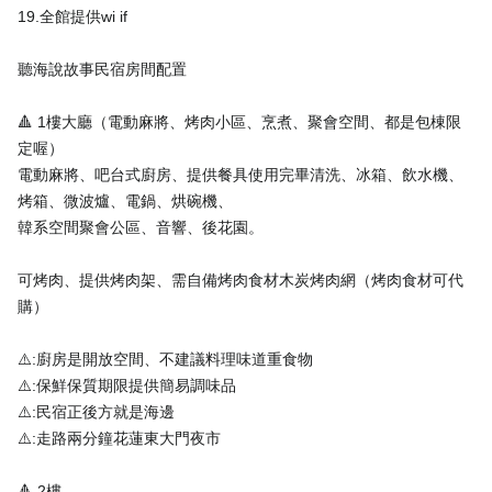
19.全館提供wi if
聽海說故事民宿房間配置
🔺 1樓大廳（電動麻將、烤肉小區、烹煮、聚會空間、都是包棟限
定喔）
電動麻將、吧台式廚房、提供餐具使用完畢清洗、冰箱、飲水機、
烤箱、微波爐、電鍋、烘碗機、
韓系空間聚會公區、音響、後花園。
可烤肉、提供烤肉架、需自備烤肉食材木炭烤肉網（烤肉食材可代
購）
⚠️:廚房是開放空間、不建議料理味道重食物
⚠️:保鮮保質期限提供簡易調味品
⚠️:民宿正後方就是海邊
⚠️:走路兩分鐘花蓮東大門夜市
🔺 2樓