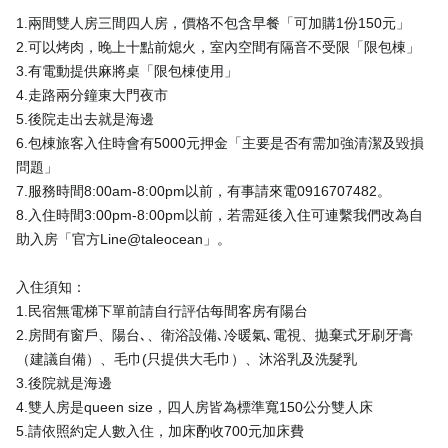
1.兩間雙人房三間四人房，價格不包含早餐「可加購1份150元」
2.可以烤肉，晚上十點前熄火，室內空間有隔音不受限「限包棟」
3.有電動提供麻將桌「限包棟使用」
4.走路兩分鐘東大門夜市
5.後院走出去就是海邊
6.包棟旅客入住時會有5000元押金「主要是否有需加強清潔及毀損
問題」
7.服務時間8:00am-8:00pm以前，有事請來電0916707482。
8.入住時間3:00pm-8:00pm以前，若需延後入住可連繫我們改為自
助入房「官方Line@taleocean」。
入住須知：
1.民宿無電梯下單前請自行評估每間客房有陽台
2.房間有窗戶、陽台､、衛浴設備､冷暖氣､電視、拋棄式牙刷牙膏
（建議自備）、毛巾(只提供大毛巾）、沐浴乳及洗髮乳
3.後院就是海邊
4.雙人房是queen size，四人房皆為標準寬150公分雙人床
5.請依照約定人數入住，加床酌收700元加床費