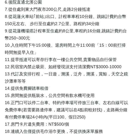
6.後院直通北濱公園
7.從住處到東大門夜市200公尺,走路2分鐘抵達
8.從花蓮火車站｢前站｣出口、計程車車程10分鐘、跳錶計費約台幣
150元左右、 步行至住處約2.7公里、路程約34分鐘
9.從花蓮機場搭計程車至住處約8公里,車程約16分鐘,跳錶計費約台
幣250~300元
10.入住時間下午15:00後、退房時間上午11:00前「15：00前打掃
時間無提早入住」
11.提早抵達可以寄存行李在一樓公共空間,貴重物品自行保管
12.民宿室內禁止吸菸、如經發現須支付清潔費NT$3000-10000
13.代訂及安排行程，一日遊，溯溪，泛舟，溯溪，賞鯨，天空之鏡
沙灘車等等
14.提供免費腳踏車租借
15.房間無提供瓶裝水，公共空間有飲水機可使用
16.正門口可以停二台車、特約停車場可停放三台車、左右白線可以
免費停車(若需要路邊停車，建議可以在4點前較好找)，走路兩分鐘
有付費停車場24小時內(平日100、假日250)
17.房門卡片遺失費用：NT$500/個
18.連續入住僅提供毛巾浴巾更換，不提供換床單服務