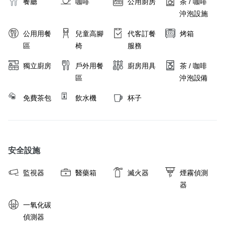
餐廳
咖啡
公用廚房
茶 / 咖啡
沖泡設施
公用用餐
兒童高腳
代客訂餐
烤箱
區
椅
服務
獨立廚房
戶外用餐
廚房用具
茶 / 咖啡
區
沖泡設備
免費茶包
飲水機
杯子
安全設施
監視器
醫藥箱
滅火器
煙霧偵測
器
一氧化碳
偵測器