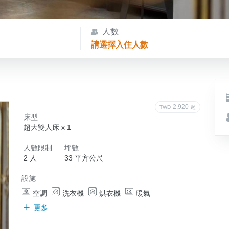
人數
請選擇入住人數
2,920
TWD
起
床型
超大雙人床 x 1
人數限制
坪數
2 人
33 平方公尺
設施
空調
洗衣機
烘衣機
暖氣
更多