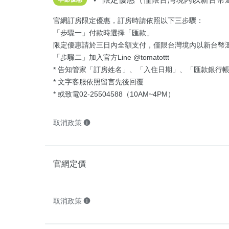
官網訂房限定優惠，訂房時請依照以下三步驟：

「步驟一」付款時選擇「匯款」

限定優惠請於三日內全額支付，僅限台灣境內以新台幣𣾀
「步驟二」加入官方Line @tomatottt 

* 告知管家「訂房姓名」、「入住日期」、「匯款銀行帳
* 文字客服依照留言先後回覆

* 或致電02-25504588（10AM~4PM）
取消政策
官網定價
取消政策