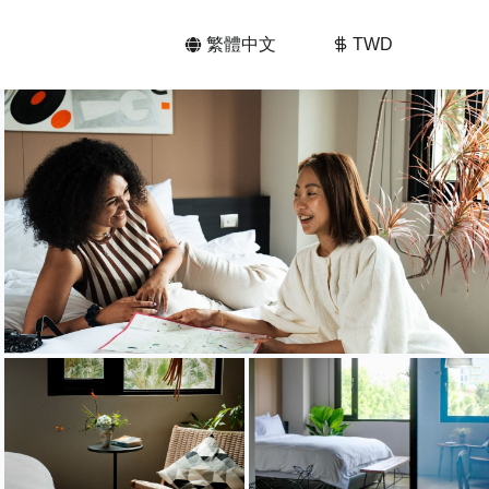
繁體中文
TWD