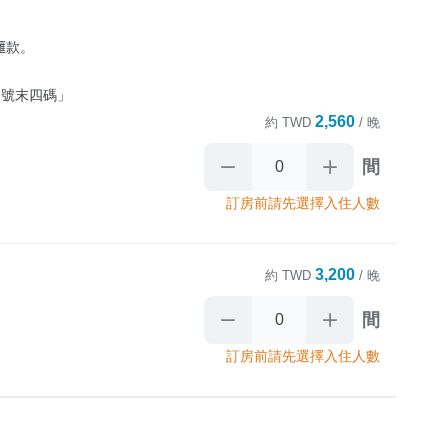
款。

號末四碼」

2,560
約
TWD
/ 晚
間
訂房前請先選擇入住人數
3,200
約
TWD
/ 晚
間
訂房前請先選擇入住人數