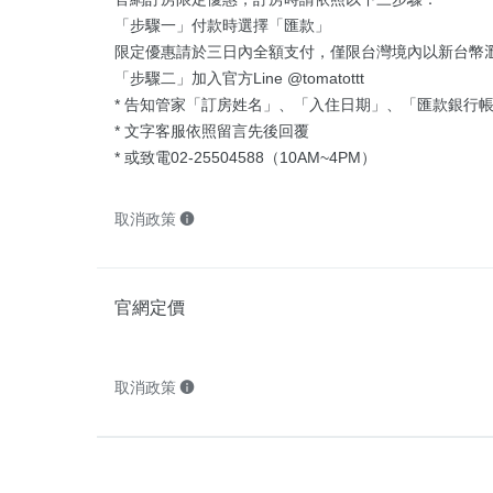
「步驟一」付款時選擇「匯款」

限定優惠請於三日內全額支付，僅限台灣境內以新台幣𣾀
「步驟二」加入官方Line @tomatottt 

* 告知管家「訂房姓名」、「入住日期」、「匯款銀行帳
* 文字客服依照留言先後回覆

* 或致電02-25504588（10AM~4PM）
取消政策
官網定價
取消政策