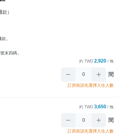
款）
款。

號末四碼」

2,920
約
TWD
/ 晚
間
訂房前請先選擇入住人數
3,650
約
TWD
/ 晚
間
訂房前請先選擇入住人數