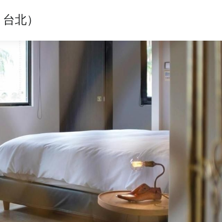
EI 台北）