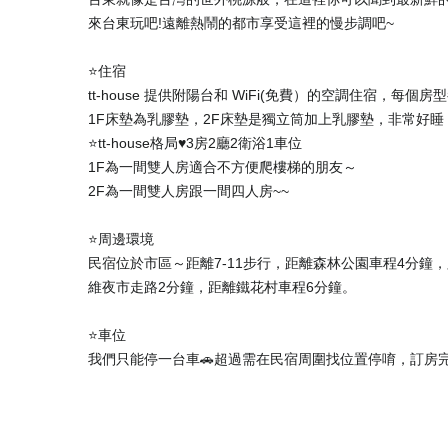
來台東玩吧!遠離熱鬧的都市享受這裡的慢步調吧~
⭐️住宿
tt-house 提供附陽台和 WiFi(免費）的空調住宿
1F床墊為乳膠墊，2F床墊是獨立筒加上乳膠墊，非常好
⭐️tt-house格局♥️3房2廳2衛浴1車位
1F為一間雙人房適合不方便爬樓梯的朋友～
2F為一間雙人房跟一間四人房~~
⭐️周邊環境
民宿位於市區～距離7-11步行，距離森林公園車程4分鐘
維夜市走路2分鐘，距離鐵花村車程6分鐘。
⭐️車位