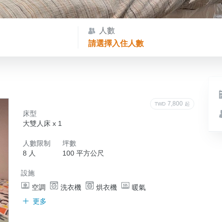
人數
請選擇入住人數
7,800
TWD
起
床型
大雙人床 x 1
人數限制
坪數
8 人
100 平方公尺
設施
空調
洗衣機
烘衣機
暖氣
更多