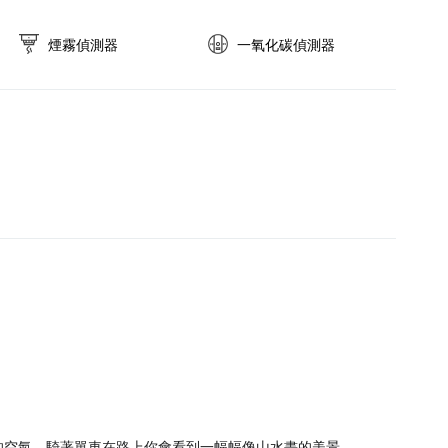
煙霧偵測器
一氧化碳偵測器
的空氣，騎著單車在路上你會看到一幅幅像山水畫的美景。