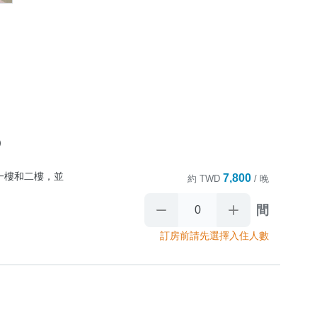


一樓和二樓，並
7,800
約
TWD
/ 晚
間
訂房前請先選擇入住人數