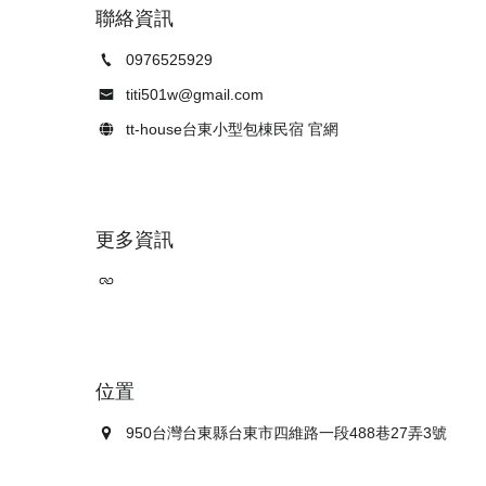
聯絡資訊
0976525929
titi501w@gmail.com
tt-house台東小型包棟民宿 官網
更多資訊
位置
950台灣台東縣台東市四維路一段488巷27弄3號