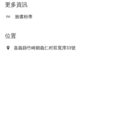
更多資訊
臉書粉專
位置
嘉義縣竹崎鄉義仁村双寬潭33號