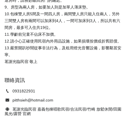
退房時，請務必繳回房門的鑰匙。
9、房型為兩人房，如要加人則是加單人薄床墊。
10.包棟雙人房5間及一間四人房，兩間雙人房只能入住兩人，另外
三間雙人房有兩間可以加床到4人，一間可加床到3人，所以共有六
間房，最多可入住共19位。
11.學齡前兒童不佔床不加價。
12.請小心正確使用民宿內外用品設施，如果損壞按價或折舊賠償。
13.嚴禁開趴吵鬧從事非法行為，及租用燈光音響設備，影響鄰居安
寧。
聯絡資訊
0931822931
pitthsieh@hotmail.com
茗謝光臨民宿 嘉義包棟唱歌民宿/合法民宿/竹崎 放鬆休閒/田園
風光/露營 官網