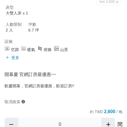
2,600
TWD
起
床型
大雙人床 x 1
人數限制
坪數
2 人
6.7 坪
設施
空調
暖氣
燈條
山景
更多
開幕慶 官網訂房最優惠~~
歡慶開幕，官網訂房最優惠，歡迎訂房!!
取消政策
2,600
約
TWD
/ 晚
間