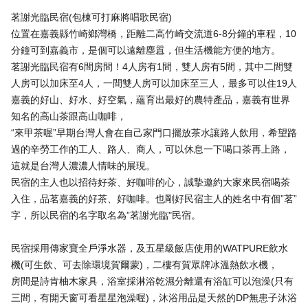
茗謝光臨民宿(包棟可打麻將唱歌民宿)
位置在嘉義縣竹崎鄉灣橋，距離二高竹崎交流道6-8分鐘的車程，10
分鐘可到嘉義市，是個可以遠離塵囂，但生活機能方便的地方。
茗謝光臨民宿有6間房間！4人房有1間，雙人房有5間，其中二間雙
人房可以加床至4人，一間雙人房可以加床至三人，最多可以住19人
嘉義的好山、好水、好空氣，蘊育出最好的農特產品，嘉義有世界
知名的高山茶跟高山咖啡，
“來甲茶喔”早期台灣人會在自己家門口擺放茶水讓路人飲用，希望路
過的辛勞工作的工人、路人、商人，可以休息一下喝口茶再上路，
這就是台灣人濃濃人情味的展現。
民宿的主人也以招待好茶、好咖啡的心，誠摯邀約大家來民宿喝茶
入住，品茗嘉義的好茶、好咖啡。也剛好民宿主人的姓名中有個”茗”
字，所以民宿的名字取名為”茗謝光臨"民宿。
民宿採用傳家寶全戶淨水器，及五星級飯店使用的WATPURE飲水
機(可生飲、可去除環境賀爾蒙)，二樓有賀眾牌冰溫熱飲水機，
房間是詩肯柚木家具，浴室採淋浴乾濕分離還有浴缸可以泡澡(只有
三間，有開天窗可看星星泡澡喔)，沐浴用品是天然的DP無患子沐浴