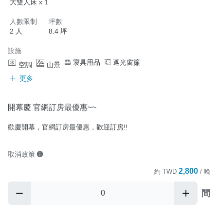
大雙人床 x 1
人數限制
坪數
2 人
8.4 坪
設施
寢具用品
遮光窗簾
空調
山景
更多
開幕慶 官網訂房最優惠~~
歡慶開幕，官網訂房最優惠，歡迎訂房!!
取消政策
2,800
約
TWD
/ 晚
間