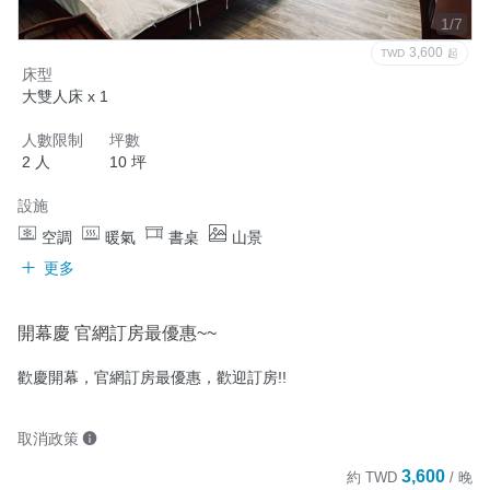
1/7
3,600
TWD
起
床型
大雙人床 x 1
人數限制
坪數
2 人
10 坪
設施
空調
暖氣
書桌
山景
更多
開幕慶 官網訂房最優惠~~
歡慶開幕，官網訂房最優惠，歡迎訂房!!
取消政策
3,600
約
TWD
/ 晚