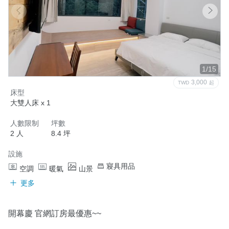
1/15
3,000
TWD
起
床型
大雙人床 x 1
人數限制
坪數
2 人
8.4 坪
設施
寢具用品
空調
暖氣
山景
更多
開幕慶 官網訂房最優惠~~