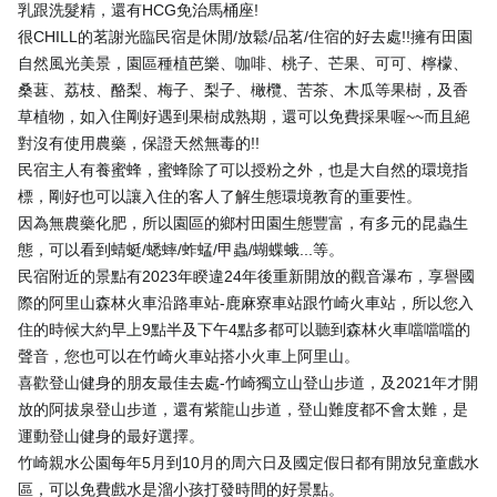
乳跟洗髮精，還有HCG免治馬桶座!
很CHILL的茗謝光臨民宿是休閒/放鬆/品茗/住宿的好去處!!擁有田園
自然風光美景，園區種植芭樂、咖啡、桃子、芒果、可可、檸檬、
桑葚、荔枝、酪梨、梅子、梨子、橄欖、苦茶、木瓜等果樹，及香
草植物，如入住剛好遇到果樹成熟期，還可以免費採果喔~~而且絕
對沒有使用農藥，保證天然無毒的!!
民宿主人有養蜜蜂，蜜蜂除了可以授粉之外，也是大自然的環境指
標，剛好也可以讓入住的客人了解生態環境教育的重要性。
因為無農藥化肥，所以園區的鄉村田園生態豐富，有多元的昆蟲生
態，可以看到蜻蜓/蟋蟀/蚱蜢/甲蟲/蝴蝶蛾...等。
民宿附近的景點有2023年睽違24年後重新開放的觀音瀑布，享譽國
際的阿里山森林火車沿路車站-鹿麻寮車站跟竹崎火車站，所以您入
住的時候大約早上9點半及下午4點多都可以聽到森林火車噹噹噹的
聲音，您也可以在竹崎火車站搭小火車上阿里山。
喜歡登山健身的朋友最佳去處-竹崎獨立山登山步道，及2021年才開
放的阿拔泉登山步道，還有紫龍山步道，登山難度都不會太難，是
運動登山健身的最好選擇。
竹崎親水公園每年5月到10月的周六日及國定假日都有開放兒童戲水
區，可以免費戲水是溜小孩打發時間的好景點。