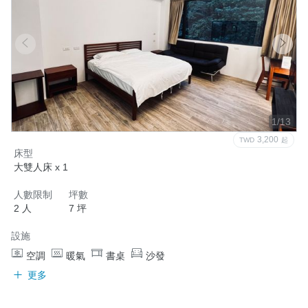
1/13
3,200
TWD
起
床型
大雙人床 x 1
人數限制
坪數
2 人
7 坪
設施
空調
暖氣
書桌
沙發
更多