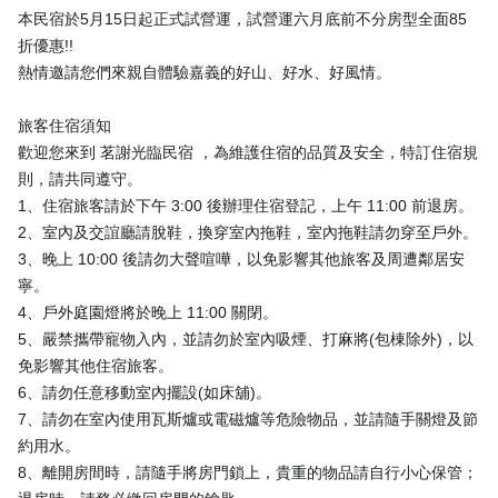
本民宿於5月15日起正式試營運，試營運六月底前不分房型全面85
折優惠!!
熱情邀請您們來親自體驗嘉義的好山、好水、好風情。
旅客住宿須知
歡迎您來到 茗謝光臨民宿 ，為維護住宿的品質及安全，特訂住宿規
則，請共同遵守。
1、住宿旅客請於下午 3:00 後辦理住宿登記，上午 11:00 前退房。
2、室內及交誼廳請脫鞋，換穿室內拖鞋，室內拖鞋請勿穿至戶外。
3、晚上 10:00 後請勿大聲喧嘩，以免影響其他旅客及周遭鄰居安
寧。
4、戶外庭園燈將於晚上 11:00 關閉。
5、嚴禁攜帶寵物入內，並請勿於室內吸煙、打麻將(包棟除外)，以
免影響其他住宿旅客。
6、請勿任意移動室內擺設(如床舖)。
7、請勿在室內使用瓦斯爐或電磁爐等危險物品，並請隨手關燈及節
約用水。
8、離開房間時，請隨手將房門鎖上，貴重的物品請自行小心保管；