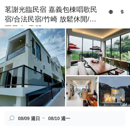
茗謝光臨民宿 嘉義包棟唱歌民
宿/合法民宿/竹崎 放鬆休閒/田
園風光/露營
－
08/09 週日
08/10 週一