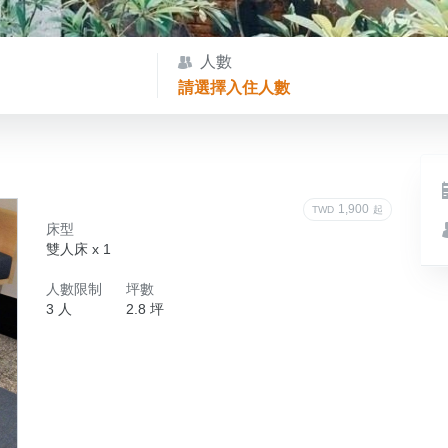
人數
請選擇入住人數
1,900
TWD
起
床型
雙人床 x 1
人數限制
坪數
3 人
2.8 坪