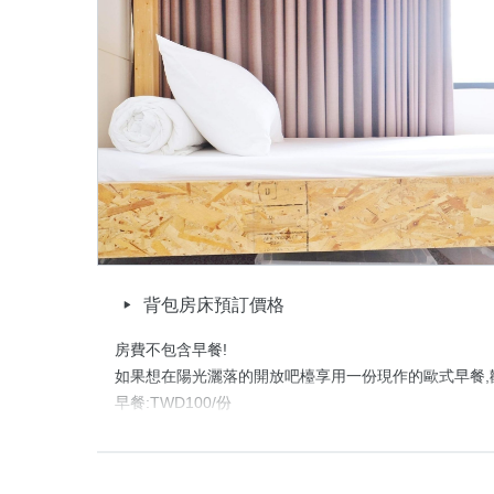
我們提供以下公共區域與設備：

免費WIFI/開放廚房(可以簡單烹煮)/庭院/戶外吸菸區/沙發
頂樓陽台(休閒與晾衣處)/交誼用餐區/遊戲交誼廳/RO飲
(TWD$30)免費洗衣粉
取消政策
背包房床預訂價格
房費不包含早餐!

如果想在陽光灑落的開放吧檯享用一份現作的歐式早餐,歡
早餐:TWD100/份

供餐時間:AM8:30~AM10:30

【5 / 6人房, 衛浴男女分層,為共用衛浴】
