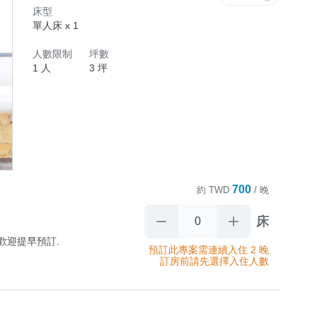
床型
單人床 x 1
閱讀區/

人數限制
坪數
水機/洗衣機
1 人
3 坪
700
約
TWD
/ 晚
床
迎提早預訂.

預訂此專案需連續入住 2 晚
訂房前請先選擇入住人數