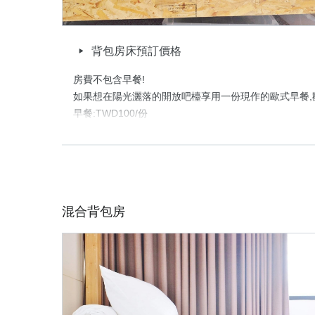
背包房床預訂價格
房費不包含早餐!

如果想在陽光灑落的開放吧檯享用一份現作的歐式早餐,歡
早餐:TWD100/份

供餐時間:AM8:30~AM10:30

【5 / 6人房, 衛浴男女分層,為共用衛浴】

適合想認識新朋友的你,也適合一群好友重溫校園生活,

又或者,與同住一房新朋友相約出遊!

混合背包房
我們全面翻新水電與衛浴空間,採用訂製實木床組與高等級
床架穩固同時保有美感,給您舒適好眠。

我們提供以下公共區域與設備：

免費WIFI/開放廚房(可以簡單烹煮)/庭院/戶外吸菸區/沙發
頂樓陽台(休閒與晾衣處)/交誼用餐區/遊戲交誼廳/RO飲