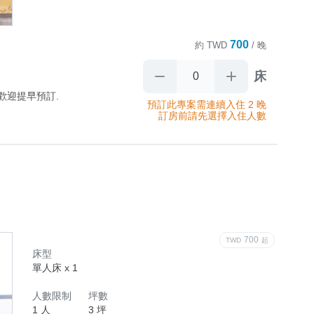
700
約
TWD
/ 晚
床
迎提早預訂.

預訂此專案需連續入住 2 晚
訂房前請先選擇入住人數
記憶床墊,

700
TWD
起
床型
單人床 x 1
閱讀區/

人數限制
坪數
水機/洗衣機
1 人
3 坪