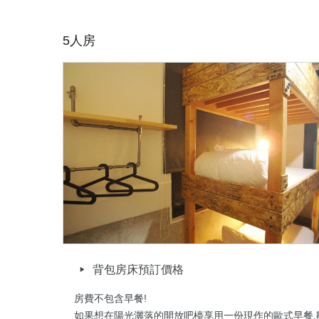
適合想認識新朋友的你,也適合一群好友重溫校園生活,

又或者,與同住一房新朋友相約出遊!

5人房
我們全面翻新水電與衛浴空間,採用訂製實木床組與高等級
床架穩固同時保有美感,給您舒適好眠。

我們提供以下公共區域與設備：

免費WIFI/開放廚房(可以簡單烹煮)/庭院/戶外吸菸區/沙發
頂樓陽台(休閒與晾衣處)/交誼用餐區/遊戲交誼廳/RO飲
(TWD$30)免費洗衣粉
取消政策
背包房床預訂價格
房費不包含早餐!

如果想在陽光灑落的開放吧檯享用一份現作的歐式早餐,歡