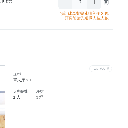
巾備品.
間
預訂此專案需連續入住 2 晚
訂房前請先選擇入住人數
700
TWD
起
床型
單人床 x 1
人數限制
坪數
1 人
3 坪