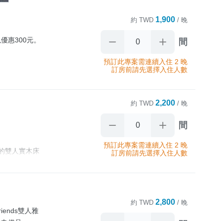
1,900
約
TWD
/ 晚
以優惠300元。
間
預訂此專案需連續入住 2 晚
訂房前請先選擇入住人數
2,200
約
TWD
/ 晚
間
預訂此專案需連續入住 2 晚
的雙人實木床
訂房前請先選擇入住人數
設計,再搭配些
氛圍。選用高品
漫入的時光,慵
2,800
約
TWD
/ 晚
iends雙人雅