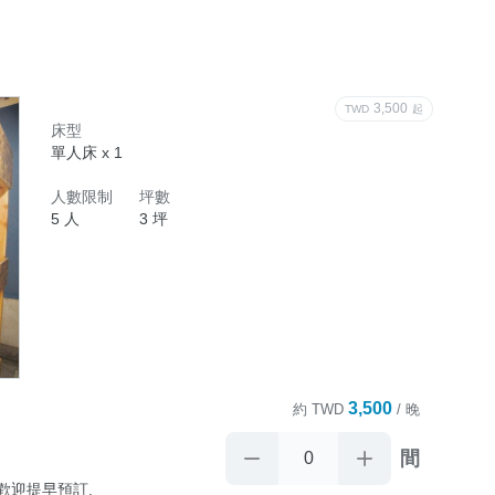
記憶床墊,

3,500
TWD
起
床型
單人床 x 1
閱讀區/

人數限制
坪數
水機/洗衣機
5 人
3 坪
3,500
約
TWD
/ 晚
間
迎提早預訂.
