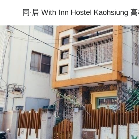
同‧居 With Inn Hostel Kaohsi