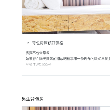
(TWD$30)免費洗衣粉
取消政策
背包房床預訂價格
房費不包含早餐!

如果想在陽光灑落的開放吧檯享用一份現作的歐式早餐,歡
早餐:TWD100/份

供餐時間:AM8:30~AM10:30

【5 / 6人房, 衛浴男女分層,為共用衛浴】

適合想認識新朋友的你,也適合一群好友重溫校園生活,

又或者,與同住一房新朋友相約出遊!

男生背包房
我們全面翻新水電與衛浴空間,採用訂製實木床組與高等級
床架穩固同時保有美感,給您舒適好眠。
