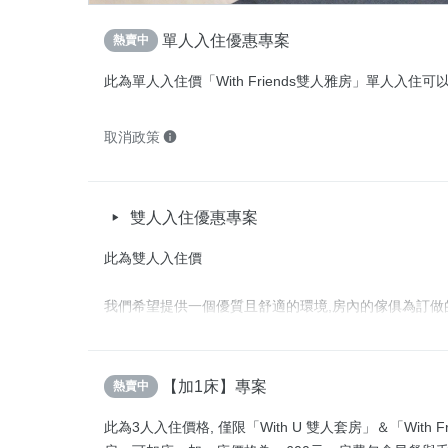
單人入住優惠專案
熱賣中
此為單人入住價「With Friends雙人雅房」單人入住可
取消政策
雙人入住優惠專案
此為雙人入住價

我們希望提供一個優質且舒適的環境,房內的傢俱為訂做
與單人木沙發,仍保有淡淡的木香,選用的燈具也是以木質
老窗花與老燈,抬頭望著檜木屋頂,營造一股安逸悠閒的
質的記憶床組與羽絨被,讓您擁有舒適好眠,享受早晨陽光
【加1床】專案
熱賣中
懶的吃著新鮮手作的歐式早餐,開啟美好的渡假模式
此為3人入住價格, 僅限「With U 雙人套房」＆「With Fr