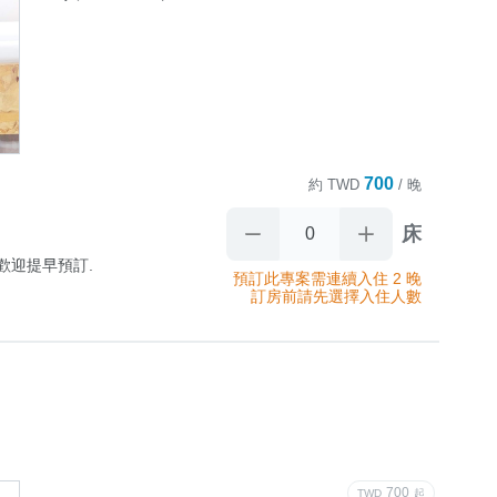
700
約
TWD
/ 晚
床
迎提早預訂.

預訂此專案需連續入住 2 晚
訂房前請先選擇入住人數
記憶床墊,

700
TWD
起