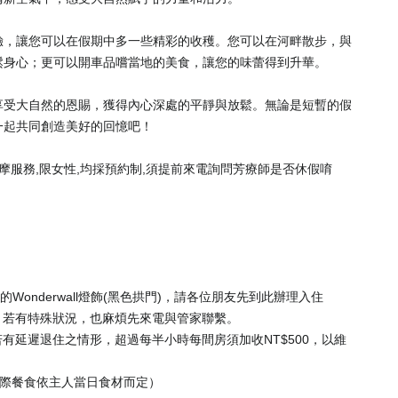
驗，讓您可以在假期中多一些精彩的收穫。您可以在河畔散步，與
鬆身心；更可以開車品嚐當地的美食，讓您的味蕾得到升華。
享受大自然的恩賜，獲得內心深處的平靜與放鬆。無論是短暫的假
一起共同創造美好的回憶吧！
A按摩服務,限女性,均採預約制,須提前來電詢問芳療師是否休假唷
大大的Wonderwall燈飾(黑色拱門)，請各位朋友先到此辦理入住
間內抵達。若有特殊狀況，也麻煩先來電與管家聯繫。
，若有延遲退住之情形，超過每半小時每間房須加收NT$500，以維
實際餐食依主人當日食材而定）