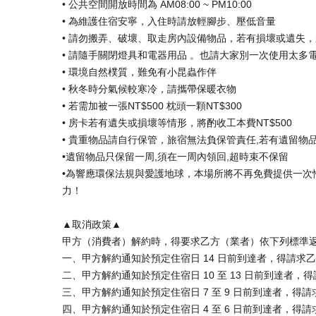
• 公共空間開放時間為 AM08:00 ~ PM10:00
• 為維護住宿安寧，入住時請放輕腳步、壓低音量
• 請勿搬弄、破壞、取走房內設備物品，若有損壞或遺失
• 請隨手關閉燈具和電器用品 。也請大家別一次使用太多
• 環境自然樸質，難免有小昆蟲作伴
• 秋冬時分氣候較寒冷，請攜帶保暖衣物
• 若需加被一張NT$500 枕頭一顆NT$300
• 房卡若有遺失或損壞等情形，將酌收工本費NT$500
• 貴重物品請自行保管，旅宿無法負保管責任,若有遺留物品,
•遺留物品只保留一周,須在一周內領回,超時束不保留
•為響應環保法規與愛護地球，本場所將不再免費提供一次
力！
▲取消政策▲
甲方（消費者）解約時，得要求乙方（業者）依下列標準
一、甲方解約通知於預定住宿日 14 日前到達者，得請求乙方
二、甲方解約通知於預定住宿日 10 至 13 日前到達者，得
三、甲方解約通知於預定住宿日 7 至 9 日前到達者，得請
四、甲方解約通知於預定住宿日 4 至 6 日前到達者，得請