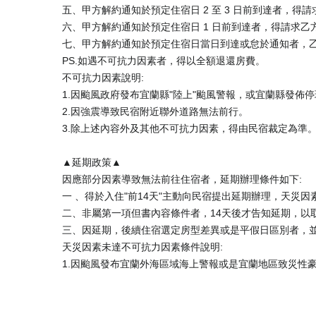
五、甲方解約通知於預定住宿日 2 至 3 日前到達者，得請
六、甲方解約通知於預定住宿日 1 日前到達者，得請求乙方
七、甲方解約通知於預定住宿日當日到達或怠於通知者，
PS.如遇不可抗力因素者，得以全額退還房費。
不可抗力因素說明:
1.因颱風政府發布宜蘭縣"陸上"颱風警報，或宜蘭縣發佈
2.因強震導致民宿附近聯外道路無法前行。
3.除上述內容外及其他不可抗力因素，得由民宿裁定為準
▲延期政策▲
因應部分因素導致無法前往住宿者，延期辦理條件如下:
一 、得於入住"前14天"主動向民宿提出延期辦理，天災
二、非屬第一項但書內容條件者，14天後才告知延期，以
三、因延期，後續住宿選定房型差異或是平假日區別者，
天災因素未達不可抗力因素條件說明: