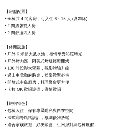
【房型配置】
• 全棟共 4 間客房，可入住 6～15 人 (含加床)
• 2 間溫馨雙人房
• 2 間舒適四人房
【休閒設施】
• 戶外 6 米超大戲水池，盡情享受沁涼時光
• 戶外烤肉區，附美式烤爐輕鬆開烤
• 130 吋投影大螢幕，觀影體驗升級
• 過山車電動麻將桌，娛樂歡聚必備
• 開放式中島廚房，料理聚會更方便
• 卡拉 OK 歡唱設備，盡情歡唱
【旅宿特色】
• 包棟入住，保有專屬隱私與自在空間
• 法式鄉野風格設計，氛圍優雅放鬆
• 適合家族旅遊、好友聚會、生日派對與包棟度假